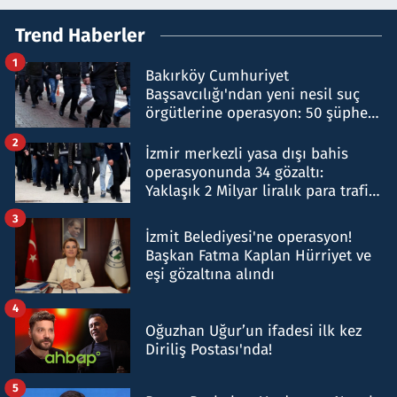
Trend Haberler
1
Bakırköy Cumhuriyet
Başsavcılığı'ndan yeni nesil suç
örgütlerine operasyon: 50 şüpheli
hakkında gözaltı kararı
2
İzmir merkezli yasa dışı bahis
operasyonunda 34 gözaltı:
Yaklaşık 2 Milyar liralık para trafiği
tespit edildi
3
İzmit Belediyesi'ne operasyon!
Başkan Fatma Kaplan Hürriyet ve
eşi gözaltına alındı
4
Oğuzhan Uğur’un ifadesi ilk kez
Diriliş Postası'nda!
5