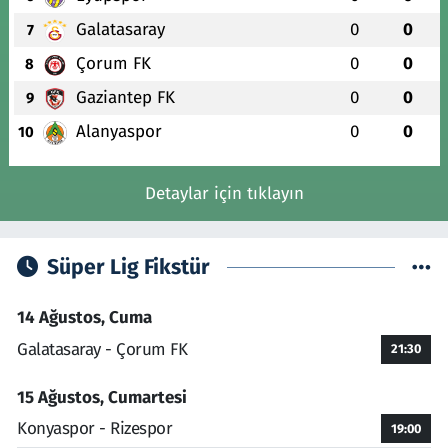
Galatasaray
0
0
7
Çorum FK
0
0
8
Gaziantep FK
0
0
9
Alanyaspor
0
0
10
Detaylar için tıklayın
Süper Lig Fikstür
14 Ağustos, Cuma
Galatasaray - Çorum FK
21:30
15 Ağustos, Cumartesi
Konyaspor - Rizespor
19:00