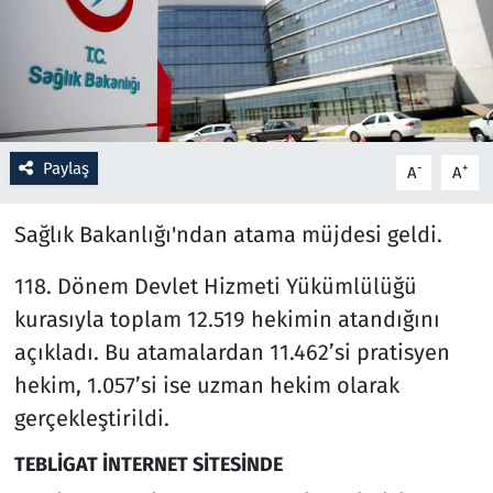
Resmi İlanlar
Rüya Tabirleri
Sağlık
Paylaş
-
+
A
A
Savunma Sanayi
Sağlık Bakanlığı'ndan atama müjdesi geldi.
Seçim 2023
118. Dönem Devlet Hizmeti Yükümlülüğü
kurasıyla toplam 12.519 hekimin atandığını
Spor
açıkladı. Bu atamalardan 11.462’si pratisyen
hekim, 1.057’si ise uzman hekim olarak
Teknoloji ve Bilim
gerçekleştirildi.
Televizyon
TEBLİGAT İNTERNET SİTESİNDE