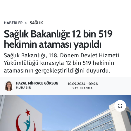
Gündem
HABERLER
SAĞLIK
Haber
Sağlık Bakanlığı: 12 bin 519
Kültür Sanat
hekimin ataması yapıldı
Sağlık Bakanlığı, 118. Dönem Devlet Hizmeti
Kurumsal Haberler
Yükümlülüğü kurasıyla 12 bin 519 hekimin
atamasının gerçekleştirildiğini duyurdu.
Lezzet Durağı
HAZAL MIHRACE GÖKSUN
10.09.2024 - 09:26
Memur ve Kamu
MUHABIR
YAYINLANMA
Otomobil
Oyun
Ramazan