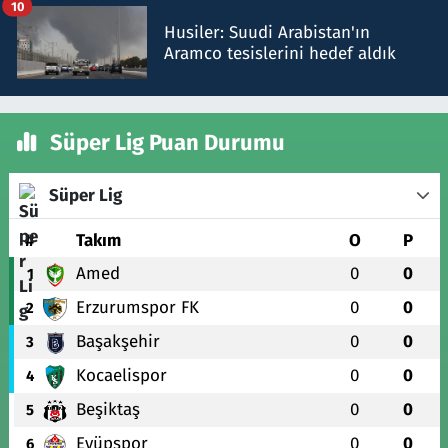
10
Husiler: Suudi Arabistan'ın
Aramco tesislerini hedef aldık
Süper Lig Puan Durumu
Süper Lig
#
Takım
O
P
Amed
0
0
1
Erzurumspor FK
0
0
2
Başakşehir
0
0
3
Kocaelispor
0
0
4
Beşiktaş
0
0
5
Eyüpspor
0
0
6