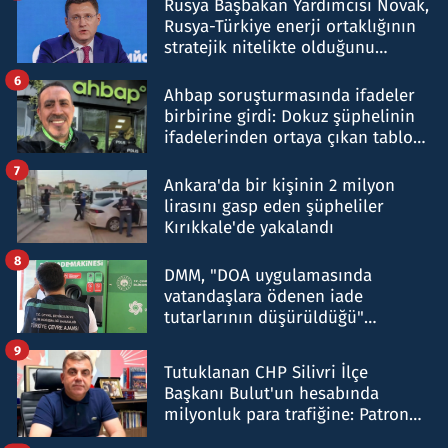
Rusya Başbakan Yardımcısı Novak,
Rusya-Türkiye enerji ortaklığının
stratejik nitelikte olduğunu
belirtti
6
Ahbap soruşturmasında ifadeler
birbirine girdi: Dokuz şüphelinin
ifadelerinden ortaya çıkan tablo
şok etti
7
Ankara'da bir kişinin 2 milyon
lirasını gasp eden şüpheliler
Kırıkkale'de yakalandı
8
DMM, "DOA uygulamasında
vatandaşlara ödenen iade
tutarlarının düşürüldüğü"
iddiasını yalanladı
9
Tutuklanan CHP Silivri İlçe
Başkanı Bulut'un hesabında
milyonluk para trafiğine: Patron
talimat verdi, ben gönderdim