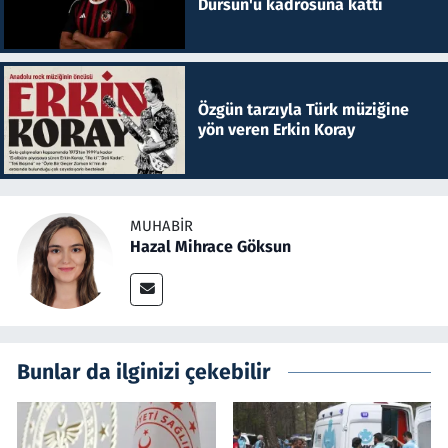
Dursun'u kadrosuna kattı
Özgün tarzıyla Türk müziğine
yön veren Erkin Koray
MUHABIR
Hazal Mihrace Göksun
Bunlar da ilginizi çekebilir