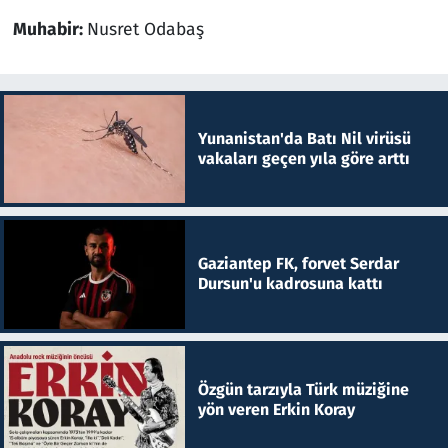
Muhabir:
Nusret Odabaş
Yunanistan'da Batı Nil virüsü
vakaları geçen yıla göre arttı
Gaziantep FK, forvet Serdar
Dursun'u kadrosuna kattı
Özgün tarzıyla Türk müziğine
yön veren Erkin Koray