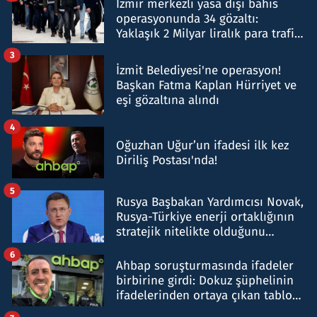
İzmir merkezli yasa dışı bahis
operasyonunda 34 gözaltı:
Yaklaşık 2 Milyar liralık para trafiği
tespit edildi
3
İzmit Belediyesi'ne operasyon!
Başkan Fatma Kaplan Hürriyet ve
eşi gözaltına alındı
4
Oğuzhan Uğur’un ifadesi ilk kez
Diriliş Postası'nda!
5
Rusya Başbakan Yardımcısı Novak,
Rusya-Türkiye enerji ortaklığının
stratejik nitelikte olduğunu
belirtti
6
Ahbap soruşturmasında ifadeler
birbirine girdi: Dokuz şüphelinin
ifadelerinden ortaya çıkan tablo
şok etti