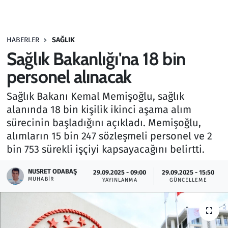
Gündem
HABERLER
SAĞLIK
Haber
Sağlık Bakanlığı'na 18 bin
Kültür Sanat
personel alınacak
Sağlık Bakanı Kemal Memişoğlu, sağlık
Kurumsal Haberler
alanında 18 bin kişilik ikinci aşama alım
sürecinin başladığını açıkladı. Memişoğlu,
Lezzet Durağı
alımların 15 bin 247 sözleşmeli personel ve 2
Memur ve Kamu
bin 753 sürekli işçiyi kapsayacağını belirtti.
NUSRET ODABAŞ
Otomobil
29.09.2025 - 09:00
29.09.2025 - 15:50
MUHABIR
YAYINLANMA
GÜNCELLEME
Oyun
Ramazan