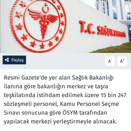
Resmi İlanlar
Rüya Tabirleri
Sağlık
Savunma Sanayi
Paylaş
-
+
A
A
Seçim 2023
Resmi Gazete'de yer alan Sağlık Bakanlığı
ilanına göre bakanlığın merkez ve taşra
Spor
teşkilatında istihdam edilmek üzere 15 bin 247
Teknoloji ve Bilim
sözleşmeli personel, Kamu Personel Seçme
Sınavı sonucuna göre ÖSYM tarafından
Televizyon
yapılacak merkezi yerleştirmeyle alınacak.