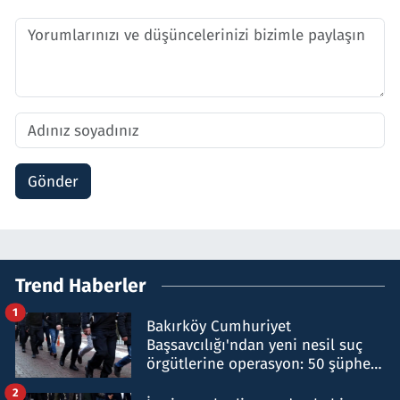
Gönder
Trend Haberler
1
Bakırköy Cumhuriyet
Başsavcılığı'ndan yeni nesil suç
örgütlerine operasyon: 50 şüpheli
hakkında gözaltı kararı
2