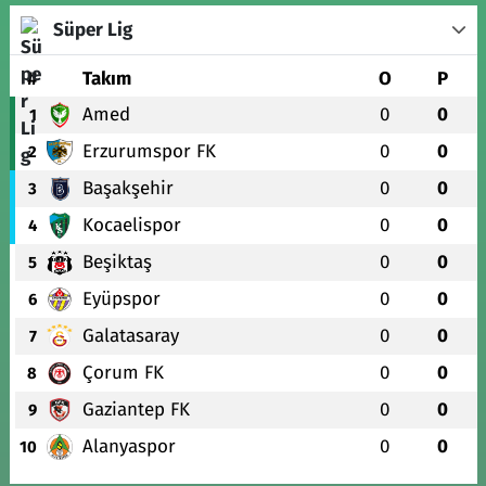
Süper Lig
#
Takım
O
P
Amed
0
0
1
Erzurumspor FK
0
0
2
Başakşehir
0
0
3
Kocaelispor
0
0
4
Beşiktaş
0
0
5
Eyüpspor
0
0
6
Galatasaray
0
0
7
Çorum FK
0
0
8
Gaziantep FK
0
0
9
Alanyaspor
0
0
10