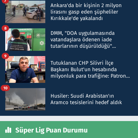
7
Ankara'da bir kişinin 2 milyon
lirasını gasp eden şüpheliler
Kırıkkale'de yakalandı
8
DMM, "DOA uygulamasında
vatandaşlara ödenen iade
tutarlarının düşürüldüğü"
iddiasını yalanladı
9
Tutuklanan CHP Silivri İlçe
Başkanı Bulut'un hesabında
milyonluk para trafiğine: Patron
talimat verdi, ben gönderdim
10
Husiler: Suudi Arabistan'ın
Aramco tesislerini hedef aldık
Süper Lig Puan Durumu