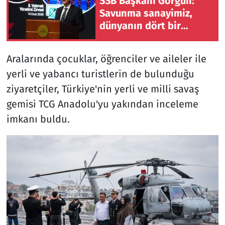
SSB Başkanı Görgün:
Savunma sanayimiz,
dünyanın dört bir
yanında güven duyulan
bir marka haline
Aralarında çocuklar, öğrenciler ve aileler ile
gelmiştir
yerli ve yabancı turistlerin de bulunduğu
ziyaretçiler, Türkiye'nin yerli ve milli savaş
gemisi TCG Anadolu'yu yakından inceleme
imkanı buldu.