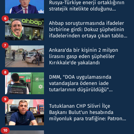
Rusya-Türkiye enerji ortaklığının
stratejik nitelikte olduğunu
belirtti
6
Ahbap soruşturmasında ifadeler
birbirine girdi: Dokuz şüphelinin
ifadelerinden ortaya çıkan tablo
şok etti
7
Ankara'da bir kişinin 2 milyon
lirasını gasp eden şüpheliler
Kırıkkale'de yakalandı
8
DMM, "DOA uygulamasında
vatandaşlara ödenen iade
tutarlarının düşürüldüğü"
iddiasını yalanladı
9
Tutuklanan CHP Silivri İlçe
Başkanı Bulut'un hesabında
milyonluk para trafiğine: Patron
talimat verdi, ben gönderdim
10