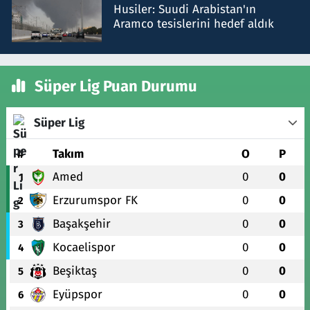
Husiler: Suudi Arabistan'ın
Aramco tesislerini hedef aldık
Süper Lig Puan Durumu
Süper Lig
#
Takım
O
P
Amed
0
0
1
Erzurumspor FK
0
0
2
Başakşehir
0
0
3
Kocaelispor
0
0
4
Beşiktaş
0
0
5
Eyüpspor
0
0
6