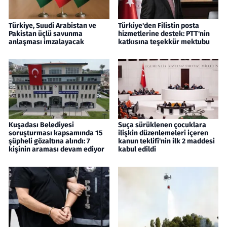
Türkiye, Suudi Arabistan ve
Türkiye'den Filistin posta
Pakistan üçlü savunma
hizmetlerine destek: PTT'nin
anlaşması imzalayacak
katkısına teşekkür mektubu
Kuşadası Belediyesi
Suça sürüklenen çocuklara
soruşturması kapsamında 15
ilişkin düzenlemeleri içeren
şüpheli gözaltına alındı: 7
kanun teklifi'nin ilk 2 maddesi
kişinin araması devam ediyor
kabul edildi