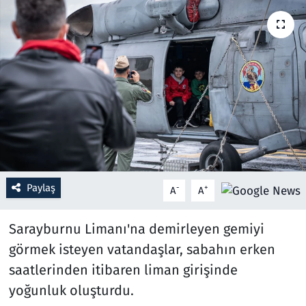
Resmi İlanlar
Rüya Tabirleri
Sağlık
Savunma Sanayi
Seçim 2023
Paylaş
-
+
A
A
Spor
Sarayburnu Limanı'na demirleyen gemiyi
Teknoloji ve Bilim
görmek isteyen vatandaşlar, sabahın erken
saatlerinden itibaren liman girişinde
Televizyon
yoğunluk oluşturdu.