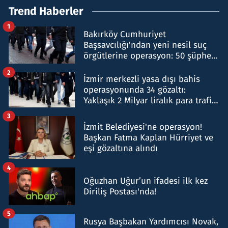
Trend Haberler
1
Bakırköy Cumhuriyet
Başsavcılığı'ndan yeni nesil suç
örgütlerine operasyon: 50 şüpheli
hakkında gözaltı kararı
2
İzmir merkezli yasa dışı bahis
operasyonunda 34 gözaltı:
Yaklaşık 2 Milyar liralık para trafiği
tespit edildi
3
İzmit Belediyesi'ne operasyon!
Başkan Fatma Kaplan Hürriyet ve
eşi gözaltına alındı
4
Oğuzhan Uğur’un ifadesi ilk kez
Diriliş Postası'nda!
5
Rusya Başbakan Yardımcısı Novak,