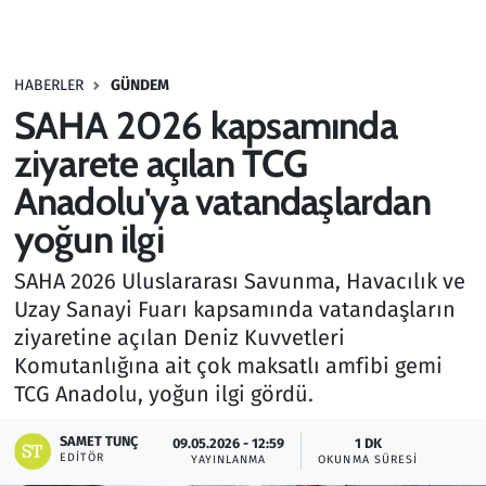
Gündem
HABERLER
GÜNDEM
Haber
SAHA 2026 kapsamında
Kültür Sanat
ziyarete açılan TCG
Anadolu'ya vatandaşlardan
Kurumsal Haberler
yoğun ilgi
Lezzet Durağı
SAHA 2026 Uluslararası Savunma, Havacılık ve
Uzay Sanayi Fuarı kapsamında vatandaşların
Memur ve Kamu
ziyaretine açılan Deniz Kuvvetleri
Komutanlığına ait çok maksatlı amfibi gemi
Otomobil
TCG Anadolu, yoğun ilgi gördü.
Oyun
SAMET TUNÇ
09.05.2026 - 12:59
1 DK
EDITÖR
YAYINLANMA
OKUNMA SÜRESI
Ramazan