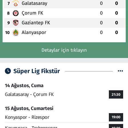
Galatasaray
0
0
7
Çorum FK
0
0
8
Gaziantep FK
0
0
9
Alanyaspor
0
0
10
Detaylar için tıklayın
Süper Lig Fikstür
14 Ağustos, Cuma
Galatasaray - Çorum FK
21:30
15 Ağustos, Cumartesi
Konyaspor - Rizespor
19:00