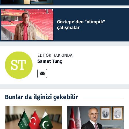
Göztepe'den "olimpik"
çalışmalar
EDITÖR HAKKINDA
Samet Tunç
Bunlar da ilginizi çekebilir