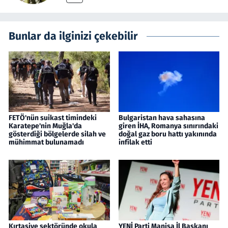
Bunlar da ilginizi çekebilir
FETÖ'nün suikast timindeki
Bulgaristan hava sahasına
Karatepe'nin Muğla'da
giren İHA, Romanya sınırındaki
gösterdiği bölgelerde silah ve
doğal gaz boru hattı yakınında
mühimmat bulunamadı
infilak etti
Kırtasiye sektöründe okula
YENİ Parti Manisa İl Başkanı