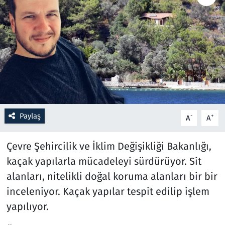
Resmi İlanlar
Rüya Tabirleri
Sağlık
Savunma Sanayi
Paylaş
-
+
A
A
Seçim 2023
Çevre Şehircilik ve İklim Değişikliği Bakanlığı,
Spor
kaçak yapılarla mücadeleyi sürdürüyor. Sit
alanları, nitelikli doğal koruma alanları bir bir
Teknoloji ve Bilim
inceleniyor. Kaçak yapılar tespit edilip işlem
Televizyon
yapılıyor.