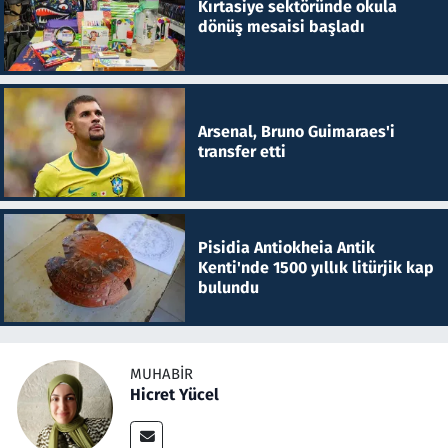
Kırtasiye sektöründe okula
dönüş mesaisi başladı
Arsenal, Bruno Guimaraes'i
transfer etti
Pisidia Antiokheia Antik
Kenti'nde 1500 yıllık litürjik kap
bulundu
MUHABIR
Hicret Yücel