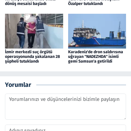
dönüş mesaisi başladı
Özalper tutuklandı
İzmir merkezli suç örgütü
Karadeniz'de dron saldırısına
operasyonunda yakalanan 28
uğrayan "NADEZHDA" isimli
şüpheli tutuklandı
gemi Samsun'a getirildi
Yorumlar