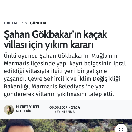
Gündem
HABERLER
GÜNDEM
Haber
Şahan Gökbakar'ın kaçak
Kültür Sanat
villası için yıkım kararı
Ünlü oyuncu Şahan Gökbakar'ın Muğla'nın
Kurumsal Haberler
Marmaris ilçesinde yapı kayıt belgesinin iptal
edildiği villasıyla ilgili yeni bir gelişme
Lezzet Durağı
yaşandı. Çevre Şehircilik ve İklim Değişikliği
Memur ve Kamu
Bakanlığı, Marmaris Belediyesi'ne yazı
göndererek villanın yıkılmasını talep etti.
Otomobil
HICRET YÜCEL
09.09.2024 - 21:24
MUHABIR
YAYINLANMA
Oyun
Ramazan