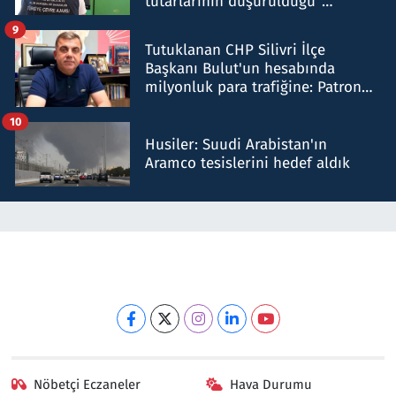
tutarlarının düşürüldüğü"
iddiasını yalanladı
9
Tutuklanan CHP Silivri İlçe
Başkanı Bulut'un hesabında
milyonluk para trafiğine: Patron
talimat verdi, ben gönderdim
10
Husiler: Suudi Arabistan'ın
Aramco tesislerini hedef aldık
Nöbetçi Eczaneler
Hava Durumu