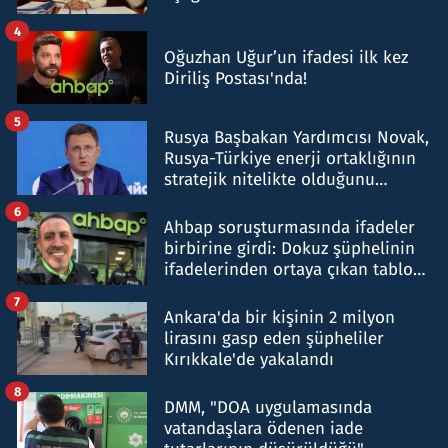
4
Oğuzhan Uğur’un ifadesi ilk kez
Diriliş Postası'nda!
5
Rusya Başbakan Yardımcısı Novak,
Rusya-Türkiye enerji ortaklığının
stratejik nitelikte olduğunu
belirtti
6
Ahbap soruşturmasında ifadeler
birbirine girdi: Dokuz şüphelinin
ifadelerinden ortaya çıkan tablo
şok etti
7
Ankara'da bir kişinin 2 milyon
lirasını gasp eden şüpheliler
Kırıkkale'de yakalandı
8
DMM, "DOA uygulamasında
vatandaşlara ödenen iade