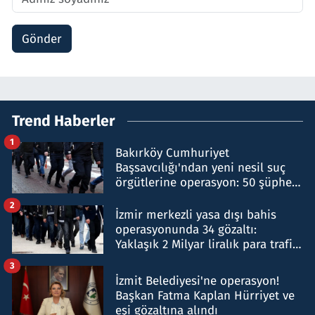
Gönder
Trend Haberler
1
Bakırköy Cumhuriyet
Başsavcılığı'ndan yeni nesil suç
örgütlerine operasyon: 50 şüpheli
hakkında gözaltı kararı
2
İzmir merkezli yasa dışı bahis
operasyonunda 34 gözaltı:
Yaklaşık 2 Milyar liralık para trafiği
tespit edildi
3
İzmit Belediyesi'ne operasyon!
Başkan Fatma Kaplan Hürriyet ve
eşi gözaltına alındı