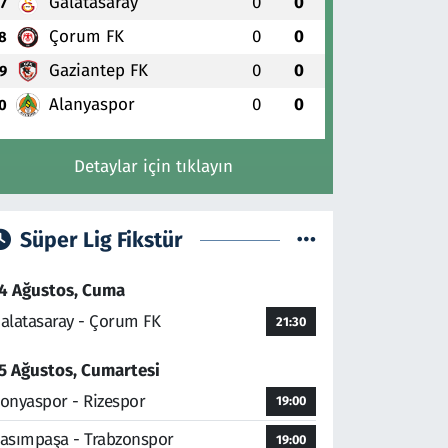
Galatasaray
0
0
7
Çorum FK
0
0
8
Gaziantep FK
0
0
9
Alanyaspor
0
0
0
Detaylar için tıklayın
Süper Lig Fikstür
4 Ağustos, Cuma
alatasaray - Çorum FK
21:30
5 Ağustos, Cumartesi
onyaspor - Rizespor
19:00
asımpaşa - Trabzonspor
19:00