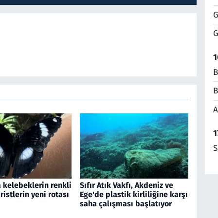
G
G
1
B
B
A
1
S
 kelebeklerin renkli
Sıfır Atık Vakfı, Akdeniz ve
ristlerin yeni rotası
Ege'de plastik kirliliğine karşı
saha çalışması başlatıyor