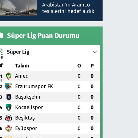
gönderdim
Arabistan'ın Aramco
tesislerini hedef aldık
Süper Lig Puan Durumu
Süper Lig
#
Takım
O
P
Amed
0
0
1
Erzurumspor FK
0
0
2
Başakşehir
0
0
3
Kocaelispor
0
0
4
Beşiktaş
0
0
5
Eyüpspor
0
0
6