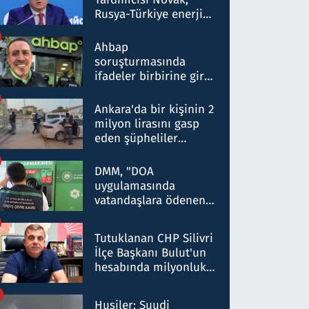
Rusya-Türkiye enerji
ortaklığının stratejik
nitelikte olduğunu
Ahbap
belirtti
soruşturmasında
ifadeler birbirine girdi:
Dokuz şüphelinin
ifadelerinden ortaya
Ankara'da bir kişinin 2
çıkan tablo şok etti
milyon lirasını gasp
eden şüpheliler
Kırıkkale'de yakalandı
DMM, "DOA
uygulamasında
vatandaşlara ödenen
iade tutarlarının
düşürüldüğü" iddiasını
Tutuklanan CHP Silivri
yalanladı
İlçe Başkanı Bulut'un
hesabında milyonluk
para trafiğine: Patron
talimat verdi, ben
Husiler: Suudi