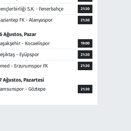
ençlerbirliği S.K. - Fenerbahçe
21:30
aziantep FK - Alanyaspor
21:30
6 Ağustos, Pazar
aşakşehir - Kocaelispor
19:00
eşiktaş - Eyüpspor
21:30
med - Erzurumspor FK
21:30
7 Ağustos, Pazartesi
amsunspor - Göztepe
21:30