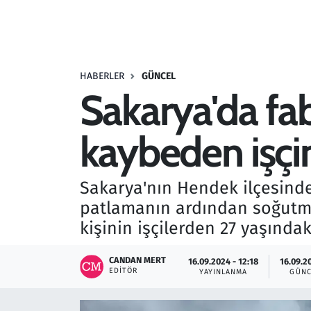
Resmi İlanlar
Rüya Tabirleri
HABERLER
GÜNCEL
Sakarya'da fa
Sağlık
kaybeden işçin
Savunma Sanayi
Seçim 2023
Sakarya'nın Hendek ilçesinde
patlamanın ardından soğutma
Spor
kişinin işçilerden 27 yaşında
Teknoloji ve Bilim
CANDAN MERT
16.09.2024 - 12:18
16.09.2
EDITÖR
YAYINLANMA
GÜNC
Televizyon