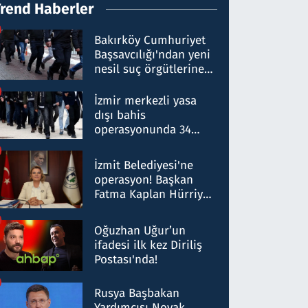
Trend Haberler
Bakırköy Cumhuriyet
Başsavcılığı'ndan yeni
nesil suç örgütlerine
operasyon: 50 şüpheli
hakkında gözaltı kararı
İzmir merkezli yasa
dışı bahis
operasyonunda 34
gözaltı: Yaklaşık 2
Milyar liralık para
İzmit Belediyesi'ne
trafiği tespit edildi
operasyon! Başkan
Fatma Kaplan Hürriyet
ve eşi gözaltına alındı
Oğuzhan Uğur’un
ifadesi ilk kez Diriliş
Postası'nda!
Rusya Başbakan
Yardımcısı Novak,