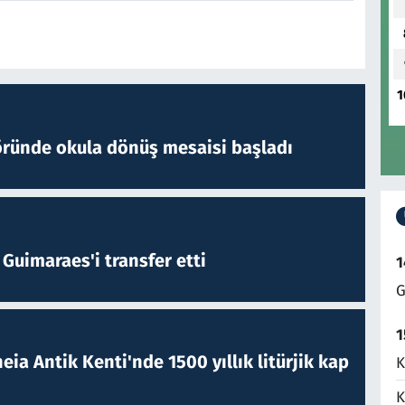
1
öründe okula dönüş mesaisi başladı
Guimaraes'i transfer etti
1
G
1
eia Antik Kenti'nde 1500 yıllık litürjik kap
K
K