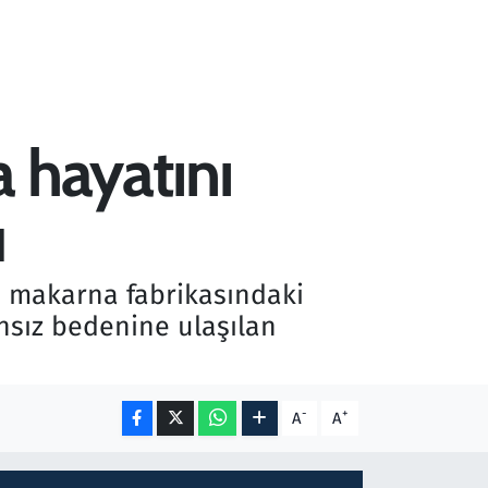
 hayatını
u
ğı makarna fabrikasındaki
nsız bedenine ulaşılan
-
+
A
A