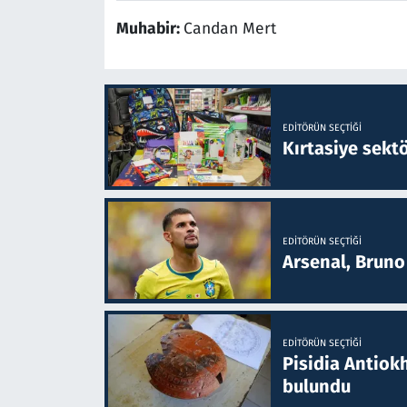
Muhabir:
Candan Mert
EDITÖRÜN SEÇTIĞI
Kırtasiye sekt
EDITÖRÜN SEÇTIĞI
Arsenal, Bruno 
EDITÖRÜN SEÇTIĞI
Pisidia Antiokh
bulundu