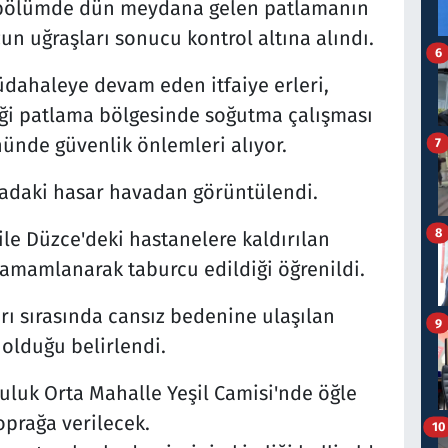
i bölümde dün meydana gelen patlamanın
un uğraşları sonucu kontrol altına alındı.
6
dahaleye devam eden itfaiye erleri,
i patlama bölgesinde soğutma çalışması
önünde güvenlik önlemleri alıyor.
7
adaki hasar havadan görüntülendi.
8
ile Düzce'deki hastanelere kaldırılan
 tamamlanarak taburcu edildiği öğrenildi.
ı sırasında cansız bedenine ulaşılan
9
 olduğu belirlendi.
zuluk Orta Mahalle Yeşil Camisi'nde öğle
oprağa verilecek.
10