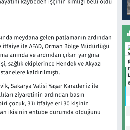
yatını kaybeden işçinin kimliği belli oldu
sında meydana gelen patlamanın ardından
 itfaiye ile AFAD, Orman Bölge Müdürlüğü
tlama anında ve ardından çıkan yangına
şi, sağlık ekiplerince Hendek ve Akyazı
stanelere kaldırılmıştı.
ik, Sakarya Valisi Yaşar Karadeniz ile
ıları ziyaretinin ardından basın
i çocuk, 3'ü itfaiye eri 30 kişinin
rdan ikisinin entübe durumda olduğunu