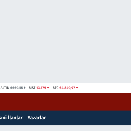
ALTIN
6660.55
BİST
13.779
BTC
64.840,97
mi İlanlar
Yazarlar