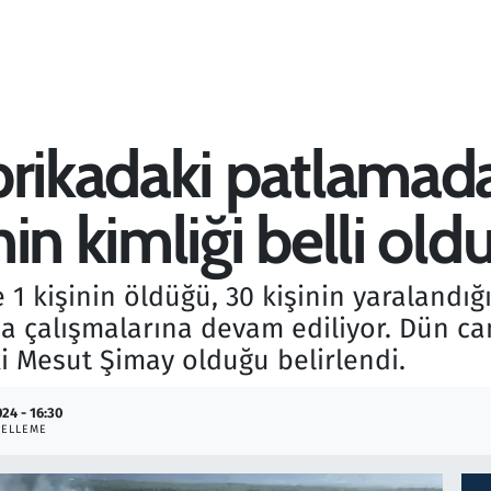
brikadaki patlamada
in kimliği belli old
 1 kişinin öldüğü, 30 kişinin yaralandı
 çalışmalarına devam ediliyor. Dün ca
ki Mesut Şimay olduğu belirlendi.
024 - 16:30
ELLEME