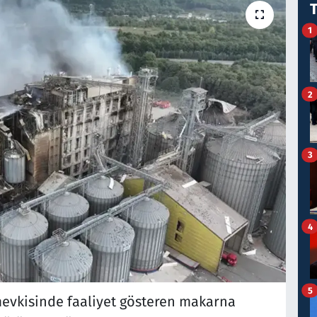
1
2
3
4
5
evkisinde faaliyet gösteren makarna