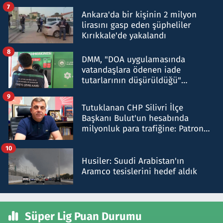
şok etti
7
Ankara'da bir kişinin 2 milyon
lirasını gasp eden şüpheliler
Kırıkkale'de yakalandı
8
DMM, "DOA uygulamasında
vatandaşlara ödenen iade
tutarlarının düşürüldüğü"
iddiasını yalanladı
9
Tutuklanan CHP Silivri İlçe
Başkanı Bulut'un hesabında
milyonluk para trafiğine: Patron
talimat verdi, ben gönderdim
10
Husiler: Suudi Arabistan'ın
Aramco tesislerini hedef aldık
Süper Lig Puan Durumu