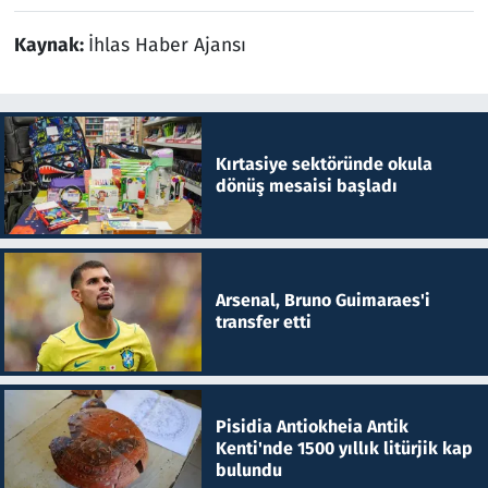
Kaynak:
İhlas Haber Ajansı
Kırtasiye sektöründe okula
dönüş mesaisi başladı
Arsenal, Bruno Guimaraes'i
transfer etti
Pisidia Antiokheia Antik
Kenti'nde 1500 yıllık litürjik kap
bulundu