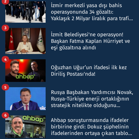
2
İzmir merkezli yasa dışı bahis
operasyonunda 34 gözaltı:
Yaklaşık 2 Milyar liralık para trafiği
tespit edildi
3
İzmit Belediyesi'ne operasyon!
Başkan Fatma Kaplan Hürriyet ve
eşi gözaltına alındı
4
Oğuzhan Uğur’un ifadesi ilk kez
Diriliş Postası'nda!
5
Rusya Başbakan Yardımcısı Novak,
Rusya-Türkiye enerji ortaklığının
stratejik nitelikte olduğunu
belirtti
6
Ahbap soruşturmasında ifadeler
birbirine girdi: Dokuz şüphelinin
ifadelerinden ortaya çıkan tablo