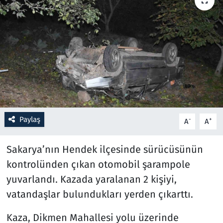
Resmi İlanlar
Rüya Tabirleri
Sağlık
Savunma Sanayi
Paylaş
-
+
A
A
Seçim 2023
Sakarya’nın Hendek ilçesinde sürücüsünün
Spor
kontrolünden çıkan otomobil şarampole
Teknoloji ve Bilim
yuvarlandı. Kazada yaralanan 2 kişiyi,
vatandaşlar bulundukları yerden çıkarttı.
Televizyon
Kaza, Dikmen Mahallesi yolu üzerinde