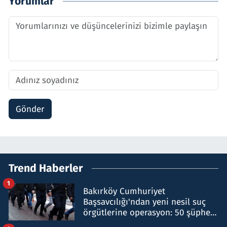
Yorumlar
Gönder
Trend Haberler
1
Bakırköy Cumhuriyet
Başsavcılığı'ndan yeni nesil suç
örgütlerine operasyon: 50 şüpheli
hakkında gözaltı kararı