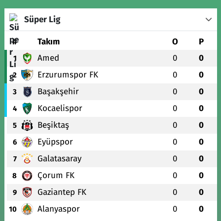
Süper Lig
#
Takım
O
P
Amed
0
0
1
Erzurumspor FK
0
0
2
Başakşehir
0
0
3
Kocaelispor
0
0
4
Beşiktaş
0
0
5
Eyüpspor
0
0
6
Galatasaray
0
0
7
Çorum FK
0
0
8
Gaziantep FK
0
0
9
Alanyaspor
0
0
10