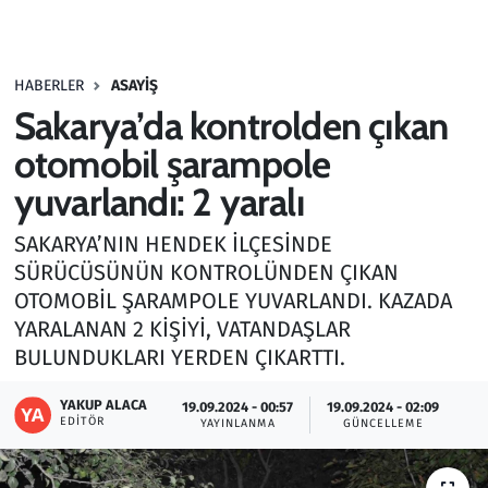
Gündem
HABERLER
ASAYIŞ
Haber
Sakarya’da kontrolden çıkan
Kültür Sanat
otomobil şarampole
yuvarlandı: 2 yaralı
Kurumsal Haberler
SAKARYA’NIN HENDEK İLÇESİNDE
Lezzet Durağı
SÜRÜCÜSÜNÜN KONTROLÜNDEN ÇIKAN
OTOMOBİL ŞARAMPOLE YUVARLANDI. KAZADA
Memur ve Kamu
YARALANAN 2 KİŞİYİ, VATANDAŞLAR
BULUNDUKLARI YERDEN ÇIKARTTI.
Otomobil
YAKUP ALACA
19.09.2024 - 00:57
19.09.2024 - 02:09
EDITÖR
Oyun
YAYINLANMA
GÜNCELLEME
Ramazan