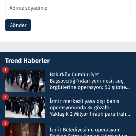
Gönder
Trend Haberler
1
Bakırköy Cumhuriyet
Başsavcılığı'ndan yeni nesil suç
örgütlerine operasyon: 50 şüpheli
hakkında gözaltı kararı
2
İzmir merkezli yasa dışı bahis
operasyonunda 34 gözaltı:
Yaklaşık 2 Milyar liralık para trafiği
tespit edildi
3
İzmit Belediyesi'ne operasyon!