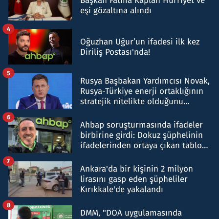
Başkan Fatma Kaplan Hürriyet ve
eşi gözaltına alındı
4
Oğuzhan Uğur’un ifadesi ilk kez
Diriliş Postası'nda!
5
Rusya Başbakan Yardımcısı Novak,
Rusya-Türkiye enerji ortaklığının
stratejik nitelikte olduğunu
belirtti
6
Ahbap soruşturmasında ifadeler
birbirine girdi: Dokuz şüphelinin
ifadelerinden ortaya çıkan tablo
şok etti
7
Ankara'da bir kişinin 2 milyon
lirasını gasp eden şüpheliler
Kırıkkale'de yakalandı
8
DMM, "DOA uygulamasında