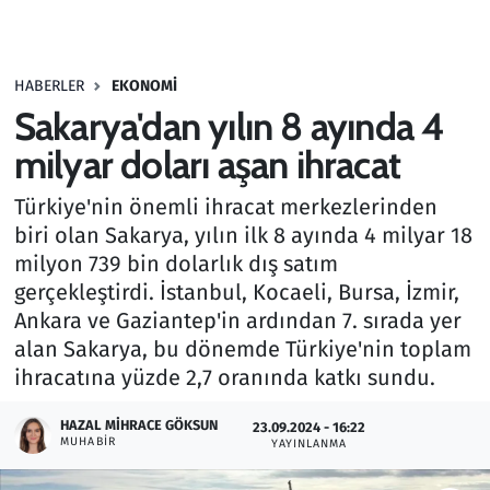
Gündem
HABERLER
EKONOMI
Haber
Sakarya'dan yılın 8 ayında 4
Kültür Sanat
milyar doları aşan ihracat
Türkiye'nin önemli ihracat merkezlerinden
Kurumsal Haberler
biri olan Sakarya, yılın ilk 8 ayında 4 milyar 18
milyon 739 bin dolarlık dış satım
Lezzet Durağı
gerçekleştirdi. İstanbul, Kocaeli, Bursa, İzmir,
Memur ve Kamu
Ankara ve Gaziantep'in ardından 7. sırada yer
alan Sakarya, bu dönemde Türkiye'nin toplam
Otomobil
ihracatına yüzde 2,7 oranında katkı sundu.
HAZAL MIHRACE GÖKSUN
Oyun
23.09.2024 - 16:22
MUHABIR
YAYINLANMA
Ramazan