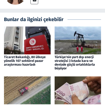
Bunlar da ilginizi çekebilir
Ticaret Bakanlığı, 80 ülkeye
Türkiye'nin yurt dışı enerji
yönelik 107 sektörel pazar
stratejisi 3 kıtada kara ve
araştırması hazırladı
denizde güçlü ortaklıklarla
büyüyor