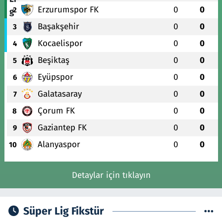
Erzurumspor FK
0
0
2
Başakşehir
0
0
3
Kocaelispor
0
0
4
Beşiktaş
0
0
5
Eyüpspor
0
0
6
Galatasaray
0
0
7
Çorum FK
0
0
8
Gaziantep FK
0
0
9
Alanyaspor
0
0
10
Detaylar için tıklayın
Süper Lig Fikstür