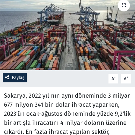
Resmi İlanlar
Rüya Tabirleri
Sağlık
Savunma Sanayi
Seçim 2023
Paylaş
-
+
A
A
Spor
Sakarya, 2022 yılının aynı döneminde 3 milyar
677 milyon 341 bin dolar ihracat yaparken,
Teknoloji ve Bilim
2023'ün ocak-ağustos döneminde yüzde 9,2'lik
Televizyon
bir artışla ihracatını 4 milyar doların üzerine
çıkardı. En fazla ihracat yapılan sektör,