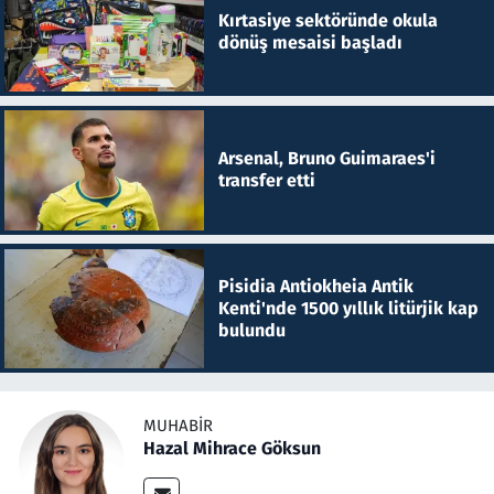
Kırtasiye sektöründe okula
dönüş mesaisi başladı
Arsenal, Bruno Guimaraes'i
transfer etti
Pisidia Antiokheia Antik
Kenti'nde 1500 yıllık litürjik kap
bulundu
MUHABIR
Hazal Mihrace Göksun