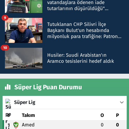
vatandaşlara ödenen iade
tutarlarının düşürüldüğü"
iddiasını yalanladı
9
Tutuklanan CHP Silivri İlçe
Başkanı Bulut'un hesabında
milyonluk para trafiğine: Patron
talimat verdi, ben gönderdim
10
Husiler: Suudi Arabistan'ın
Aramco tesislerini hedef aldık
Süper Lig Puan Durumu
Süper Lig
#
Takım
O
P
Amed
0
0
1