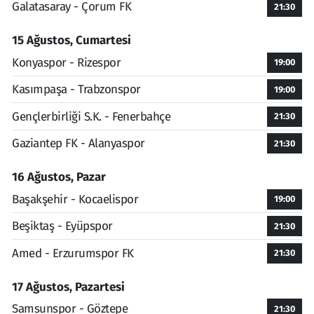
Galatasaray - Çorum FK
21:30
15 Ağustos, Cumartesi
Konyaspor - Rizespor
19:00
Kasımpaşa - Trabzonspor
19:00
Gençlerbirliği S.K. - Fenerbahçe
21:30
Gaziantep FK - Alanyaspor
21:30
16 Ağustos, Pazar
Başakşehir - Kocaelispor
19:00
Beşiktaş - Eyüpspor
21:30
Amed - Erzurumspor FK
21:30
17 Ağustos, Pazartesi
Samsunspor - Göztepe
21:30