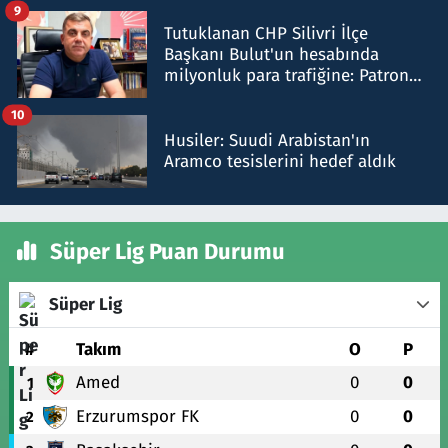
9
Tutuklanan CHP Silivri İlçe
Başkanı Bulut'un hesabında
milyonluk para trafiğine: Patron
talimat verdi, ben gönderdim
10
Husiler: Suudi Arabistan'ın
Aramco tesislerini hedef aldık
Süper Lig Puan Durumu
Süper Lig
#
Takım
O
P
Amed
0
0
1
Erzurumspor FK
0
0
2