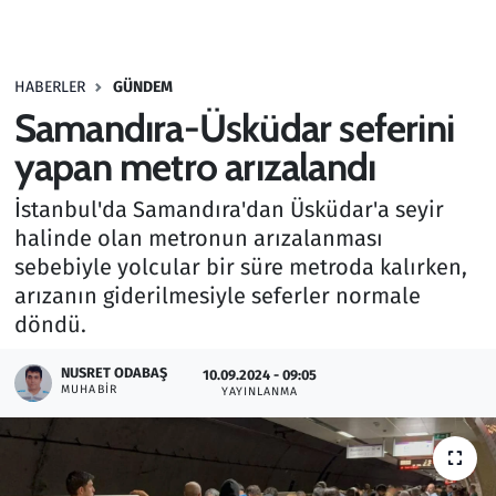
Gündem
HABERLER
GÜNDEM
Haber
Samandıra-Üsküdar seferini
Kültür Sanat
yapan metro arızalandı
İstanbul'da Samandıra'dan Üsküdar'a seyir
Kurumsal Haberler
halinde olan metronun arızalanması
sebebiyle yolcular bir süre metroda kalırken,
Lezzet Durağı
arızanın giderilmesiyle seferler normale
Memur ve Kamu
döndü.
NUSRET ODABAŞ
Otomobil
10.09.2024 - 09:05
MUHABIR
YAYINLANMA
Oyun
Ramazan