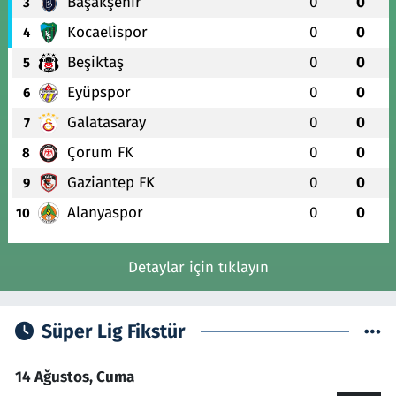
Başakşehir
0
0
3
Kocaelispor
0
0
4
Beşiktaş
0
0
5
Eyüpspor
0
0
6
Galatasaray
0
0
7
Çorum FK
0
0
8
Gaziantep FK
0
0
9
Alanyaspor
0
0
10
Detaylar için tıklayın
Süper Lig Fikstür
14 Ağustos, Cuma