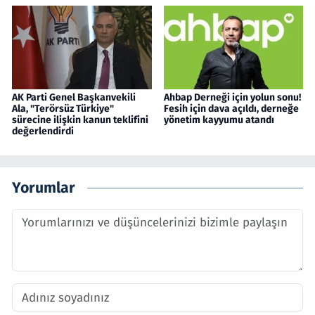
AK Parti Genel Başkanvekili
Ahbap Derneği için yolun sonu!
Ala, "Terörsüz Türkiye"
Fesih için dava açıldı, derneğe
sürecine ilişkin kanun teklifini
yönetim kayyumu atandı
değerlendirdi
Yorumlar