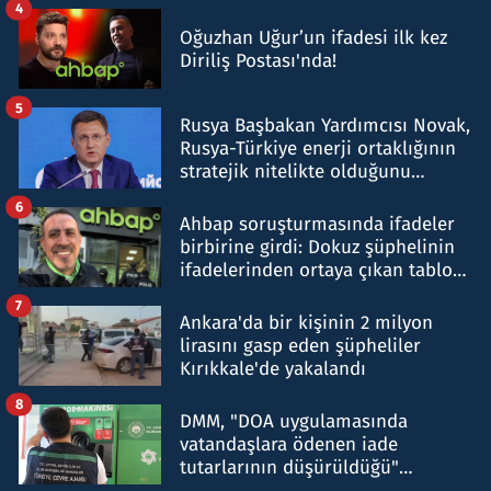
4
Oğuzhan Uğur’un ifadesi ilk kez
Diriliş Postası'nda!
5
Rusya Başbakan Yardımcısı Novak,
Rusya-Türkiye enerji ortaklığının
stratejik nitelikte olduğunu
belirtti
6
Ahbap soruşturmasında ifadeler
birbirine girdi: Dokuz şüphelinin
ifadelerinden ortaya çıkan tablo
şok etti
7
Ankara'da bir kişinin 2 milyon
lirasını gasp eden şüpheliler
Kırıkkale'de yakalandı
8
DMM, "DOA uygulamasında
vatandaşlara ödenen iade
tutarlarının düşürüldüğü"
iddiasını yalanladı