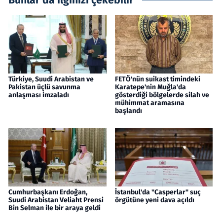
Bunlar da ilginizi çekebilir
Türkiye, Suudi Arabistan ve
FETÖ'nün suikast timindeki
Pakistan üçlü savunma
Karatepe'nin Muğla'da
anlaşması imzaladı
gösterdiği bölgelerde silah ve
mühimmat aramasına
başlandı
Cumhurbaşkanı Erdoğan,
İstanbul'da "Casperlar" suç
Suudi Arabistan Veliaht Prensi
örgütüne yeni dava açıldı
Bin Selman ile bir araya geldi