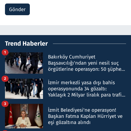
Gönder
Trend Haberler
1
Bakırköy Cumhuriyet
Başsavcılığı'ndan yeni nesil suç
örgütlerine operasyon: 50 şüpheli
hakkında gözaltı kararı
2
İzmir merkezli yasa dışı bahis
operasyonunda 34 gözaltı:
Yaklaşık 2 Milyar liralık para trafiği
tespit edildi
3
İzmit Belediyesi'ne operasyon!
Başkan Fatma Kaplan Hürriyet ve
eşi gözaltına alındı