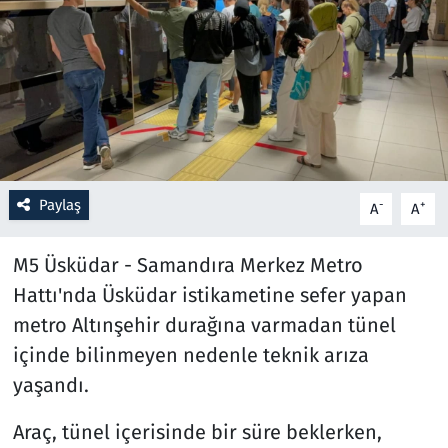
Resmi İlanlar
Rüya Tabirleri
Sağlık
Savunma Sanayi
Paylaş
-
+
A
A
Seçim 2023
M5 Üsküdar - Samandıra Merkez Metro
Hattı'nda Üsküdar istikametine sefer yapan
Spor
metro Altınşehir durağına varmadan tünel
Teknoloji ve Bilim
içinde bilinmeyen nedenle teknik arıza
yaşandı.
Televizyon
Araç, tünel içerisinde bir süre beklerken,