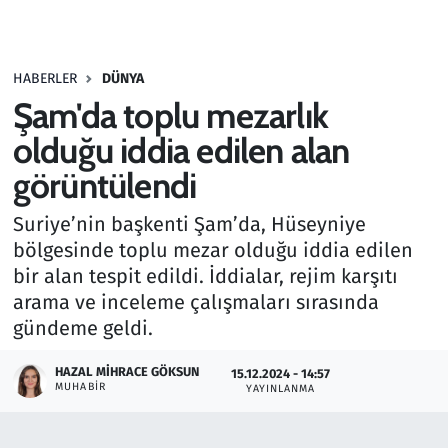
Gündem
HABERLER
DÜNYA
Haber
Şam'da toplu mezarlık
Kültür Sanat
olduğu iddia edilen alan
görüntülendi
Kurumsal Haberler
Suriye’nin başkenti Şam’da, Hüseyniye
Lezzet Durağı
bölgesinde toplu mezar olduğu iddia edilen
bir alan tespit edildi. İddialar, rejim karşıtı
Memur ve Kamu
arama ve inceleme çalışmaları sırasında
gündeme geldi.
Otomobil
HAZAL MIHRACE GÖKSUN
15.12.2024 - 14:57
MUHABIR
Oyun
YAYINLANMA
Ramazan