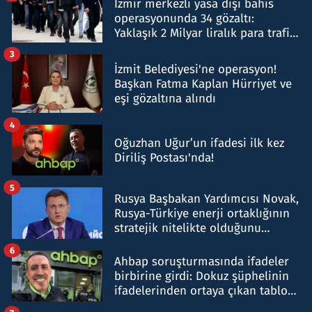
İzmir merkezli yasa dışı bahis
operasyonunda 34 gözaltı:
Yaklaşık 2 Milyar liralık para trafiği
tespit edildi
3
İzmit Belediyesi'ne operasyon!
Başkan Fatma Kaplan Hürriyet ve
eşi gözaltına alındı
4
Oğuzhan Uğur’un ifadesi ilk kez
Diriliş Postası'nda!
5
Rusya Başbakan Yardımcısı Novak,
Rusya-Türkiye enerji ortaklığının
stratejik nitelikte olduğunu
belirtti
6
Ahbap soruşturmasında ifadeler
birbirine girdi: Dokuz şüphelinin
ifadelerinden ortaya çıkan tablo
şok etti