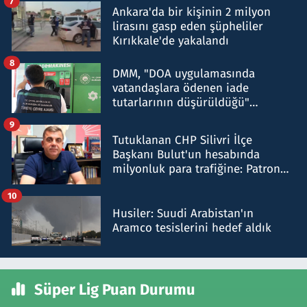
7
Ankara'da bir kişinin 2 milyon
lirasını gasp eden şüpheliler
Kırıkkale'de yakalandı
8
DMM, "DOA uygulamasında
vatandaşlara ödenen iade
tutarlarının düşürüldüğü"
iddiasını yalanladı
9
Tutuklanan CHP Silivri İlçe
Başkanı Bulut'un hesabında
milyonluk para trafiğine: Patron
talimat verdi, ben gönderdim
10
Husiler: Suudi Arabistan'ın
Aramco tesislerini hedef aldık
Süper Lig Puan Durumu