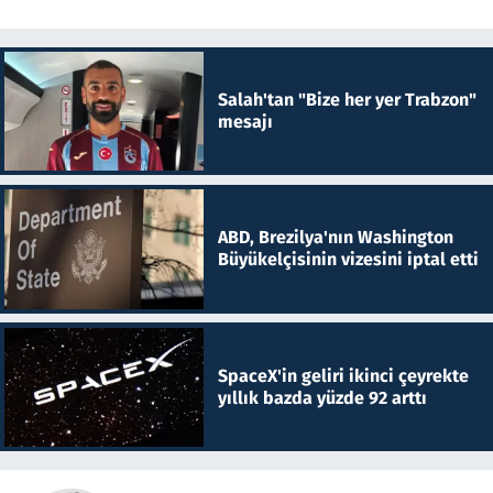
Salah'tan "Bize her yer Trabzon"
mesajı
ABD, Brezilya'nın Washington
Büyükelçisinin vizesini iptal etti
SpaceX'in geliri ikinci çeyrekte
yıllık bazda yüzde 92 arttı