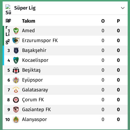
Süper Lig
#
Takım
O
P
Amed
0
0
1
Erzurumspor FK
0
0
2
Başakşehir
0
0
3
Kocaelispor
0
0
4
Beşiktaş
0
0
5
Eyüpspor
0
0
6
Galatasaray
0
0
7
Çorum FK
0
0
8
Gaziantep FK
0
0
9
Alanyaspor
0
0
10