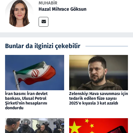
MUHABIR
Hazal Mihrace Göksun
Bunlar da ilginizi çekebilir
İran basını: İran devlet
Zelenskiy: Hava savunması için
bankası, Ulusal Petrol
tedarik edilen füze sayısı
Şirketi'nin hesaplarını
2025'e kıyasla 3 kat azaldı
dondurdu