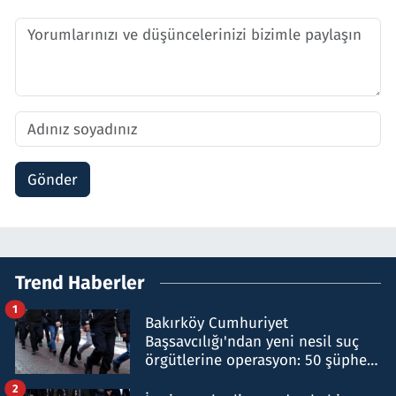
Gönder
Trend Haberler
1
Bakırköy Cumhuriyet
Başsavcılığı'ndan yeni nesil suç
örgütlerine operasyon: 50 şüpheli
hakkında gözaltı kararı
2