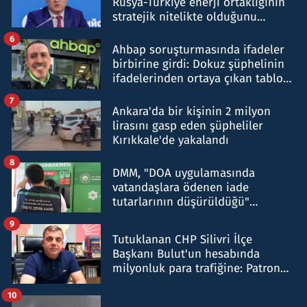
Rusya-Türkiye enerji ortaklığının
stratejik nitelikte olduğunu
belirtti
6
Ahbap soruşturmasında ifadeler
birbirine girdi: Dokuz şüphelinin
ifadelerinden ortaya çıkan tablo
şok etti
7
Ankara'da bir kişinin 2 milyon
lirasını gasp eden şüpheliler
Kırıkkale'de yakalandı
8
DMM, "DOA uygulamasında
vatandaşlara ödenen iade
tutarlarının düşürüldüğü"
iddiasını yalanladı
9
Tutuklanan CHP Silivri İlçe
Başkanı Bulut'un hesabında
milyonluk para trafiğine: Patron
talimat verdi, ben gönderdim
10