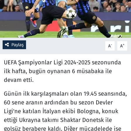
Resmi İlanlar
Rüya Tabirleri
Sağlık
Paylaş
-
+
A
A
Savunma Sanayi
UEFA Şampiyonlar Ligi 2024-2025 sezonunda
ilk hafta, bugün oynanan 6 müsabaka ile
Seçim 2023
devam etti.
Spor
Günün ilk karşılaşmaları olan 19.45 seansında,
60 sene aranın ardından bu sezon Devler
Teknoloji ve Bilim
Ligi'ne katılan İtalyan ekibi Bologna, konuk
Televizyon
ettiği Ukrayna takımı Shaktar Donetsk ile
golsüz berabere kaldı. Diğer mücadelede ise