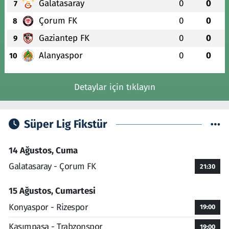
Galatasaray
0
0
7
Çorum FK
0
0
8
Gaziantep FK
0
0
9
Alanyaspor
0
0
10
Detaylar için tıklayın
Süper Lig Fikstür
14 Ağustos, Cuma
Galatasaray - Çorum FK
21:30
15 Ağustos, Cumartesi
Konyaspor - Rizespor
19:00
Kasımpaşa - Trabzonspor
19:00