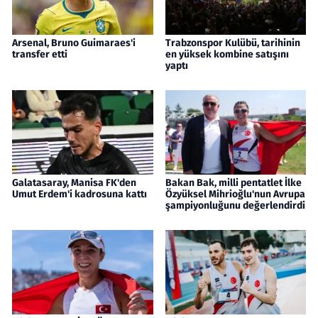
Arsenal, Bruno Guimaraes'i
Trabzonspor Kulübü, tarihinin
transfer etti
en yüksek kombine satışını
yaptı
Galatasaray, Manisa FK'den
Bakan Bak, milli pentatlet İlke
Umut Erdem'i kadrosuna kattı
Özyüksel Mihrioğlu'nun Avrupa
şampiyonluğunu değerlendirdi