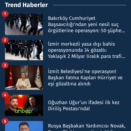
Trend Haberler
1
Bakırköy Cumhuriyet
Başsavcılığı'ndan yeni nesil suç
örgütlerine operasyon: 50 şüpheli
hakkında gözaltı kararı
2
İzmir merkezli yasa dışı bahis
operasyonunda 34 gözaltı:
Yaklaşık 2 Milyar liralık para trafiği
tespit edildi
3
İzmit Belediyesi'ne operasyon!
Başkan Fatma Kaplan Hürriyet ve
eşi gözaltına alındı
4
Oğuzhan Uğur’un ifadesi ilk kez
Diriliş Postası'nda!
5
Rusya Başbakan Yardımcısı Novak,