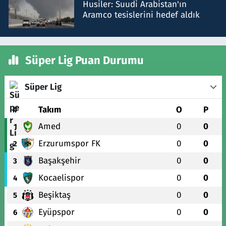
Husiler: Suudi Arabistan'ın
Aramco tesislerini hedef aldık
Süper Lig Puan Durumu
Süper Lig
#
Takım
O
P
Amed
0
0
1
Erzurumspor FK
0
0
2
Başakşehir
0
0
3
Kocaelispor
0
0
4
Beşiktaş
0
0
5
Eyüpspor
0
0
6