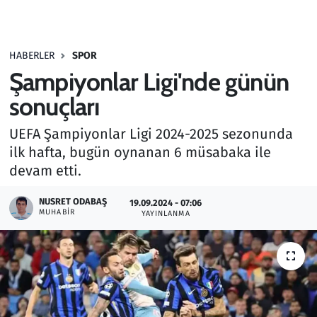
Gündem
HABERLER
SPOR
Haber
Şampiyonlar Ligi'nde günün
Kültür Sanat
sonuçları
UEFA Şampiyonlar Ligi 2024-2025 sezonunda
Kurumsal Haberler
ilk hafta, bugün oynanan 6 müsabaka ile
devam etti.
Lezzet Durağı
NUSRET ODABAŞ
19.09.2024 - 07:06
Memur ve Kamu
MUHABIR
YAYINLANMA
Otomobil
Oyun
Ramazan