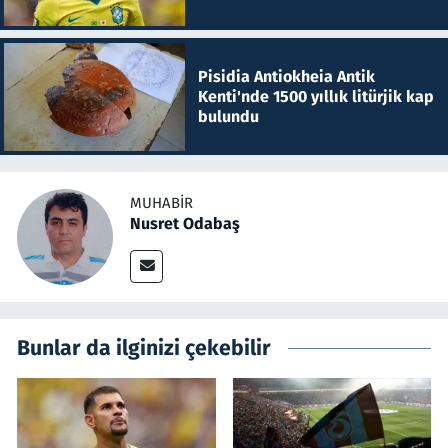
Pisidia Antiokheia Antik
Kenti'nde 1500 yıllık litürjik kap
bulundu
MUHABIR
Nusret Odabaş
Bunlar da ilginizi çekebilir