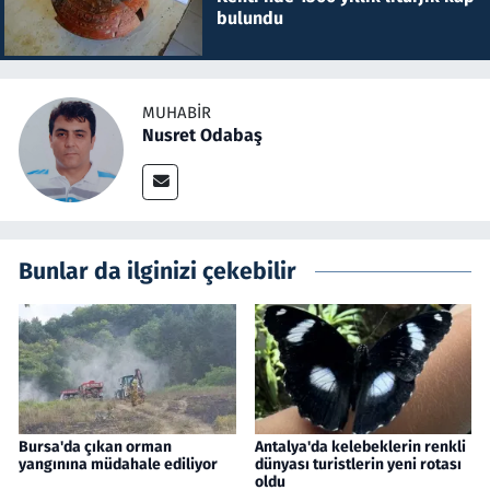
bulundu
MUHABIR
Nusret Odabaş
Bunlar da ilginizi çekebilir
Bursa'da çıkan orman
Antalya'da kelebeklerin renkli
yangınına müdahale ediliyor
dünyası turistlerin yeni rotası
oldu