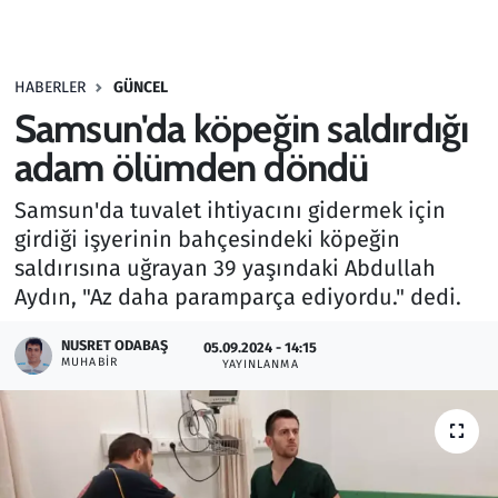
Gündem
HABERLER
GÜNCEL
Haber
Samsun'da köpeğin saldırdığı
Kültür Sanat
adam ölümden döndü
Samsun'da tuvalet ihtiyacını gidermek için
Kurumsal Haberler
girdiği işyerinin bahçesindeki köpeğin
saldırısına uğrayan 39 yaşındaki Abdullah
Lezzet Durağı
Aydın, "Az daha paramparça ediyordu." dedi.
Memur ve Kamu
NUSRET ODABAŞ
05.09.2024 - 14:15
MUHABIR
YAYINLANMA
Otomobil
Oyun
Ramazan