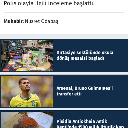
Polis olayla ilgili inceleme başlattı.
Muhabir:
Nusret Odabaş
Kırtasiye sektöründe okula
dönüş mesaisi başladı
Arsenal, Bruno Guimaraes'i
transfer etti
Pisidia Antiokheia Antik
Kenti'nde 1500 yıllık litürjik kap