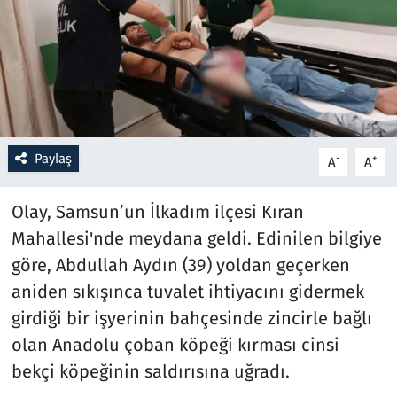
Resmi İlanlar
Rüya Tabirleri
Sağlık
Paylaş
-
+
A
A
Savunma Sanayi
Olay, Samsun’un İlkadım ilçesi Kıran
Seçim 2023
Mahallesi'nde meydana geldi. Edinilen bilgiye
göre, Abdullah Aydın (39) yoldan geçerken
Spor
aniden sıkışınca tuvalet ihtiyacını gidermek
Teknoloji ve Bilim
girdiği bir işyerinin bahçesinde zincirle bağlı
olan Anadolu çoban köpeği kırması cinsi
Televizyon
bekçi köpeğinin saldırısına uğradı.