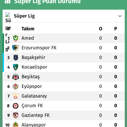
Süper Lig Puan Durumu
Süper Lig
#
Takım
O
P
Amed
0
0
1
Erzurumspor FK
0
0
2
Başakşehir
0
0
3
Kocaelispor
0
0
4
Beşiktaş
0
0
5
Eyüpspor
0
0
6
Galatasaray
0
0
7
Çorum FK
0
0
8
Gaziantep FK
0
0
9
Alanyaspor
0
0
10