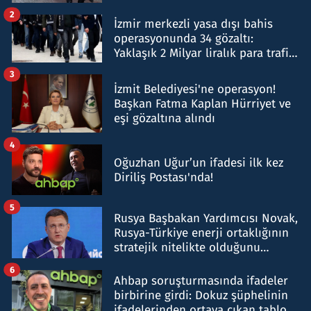
hakkında gözaltı kararı
2
İzmir merkezli yasa dışı bahis
operasyonunda 34 gözaltı:
Yaklaşık 2 Milyar liralık para trafiği
tespit edildi
3
İzmit Belediyesi'ne operasyon!
Başkan Fatma Kaplan Hürriyet ve
eşi gözaltına alındı
4
Oğuzhan Uğur’un ifadesi ilk kez
Diriliş Postası'nda!
5
Rusya Başbakan Yardımcısı Novak,
Rusya-Türkiye enerji ortaklığının
stratejik nitelikte olduğunu
belirtti
6
Ahbap soruşturmasında ifadeler
birbirine girdi: Dokuz şüphelinin
ifadelerinden ortaya çıkan tablo