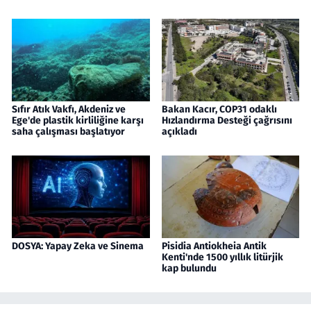
Sıfır Atık Vakfı, Akdeniz ve
Bakan Kacır, COP31 odaklı
Ege'de plastik kirliliğine karşı
Hızlandırma Desteği çağrısını
saha çalışması başlatıyor
açıkladı
DOSYA: Yapay Zeka ve Sinema
Pisidia Antiokheia Antik
Kenti'nde 1500 yıllık litürjik
kap bulundu