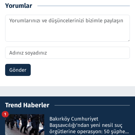
Yorumlar
Gönder
Trend Haberler
1
Bakırköy Cumhuriyet
Başsavcılığı'ndan yeni nesil suç
örgütlerine operasyon: 50 şüpheli