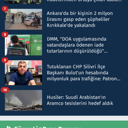
şok etti
7
Ankara'da bir kişinin 2 milyon
lirasını gasp eden şüpheliler
Kırıkkale'de yakalandı
8
DMM, "DOA uygulamasında
vatandaşlara ödenen iade
tutarlarının düşürüldüğü"
iddiasını yalanladı
9
Tutuklanan CHP Silivri İlçe
Başkanı Bulut'un hesabında
milyonluk para trafiğine: Patron
talimat verdi, ben gönderdim
10
Husiler: Suudi Arabistan'ın
Aramco tesislerini hedef aldık