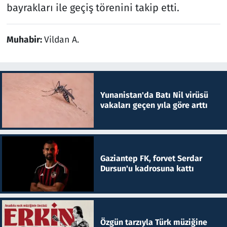
bayrakları ile geçiş törenini takip etti.
Muhabir:
Vildan A.
Yunanistan'da Batı Nil virüsü
vakaları geçen yıla göre arttı
Gaziantep FK, forvet Serdar
Dursun'u kadrosuna kattı
Özgün tarzıyla Türk müziğine