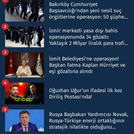
Bakırköy Cumhuriyet
Başsavcılığı'ndan yeni nesil suç
örgütlerine operasyon: 50 şüpheli
hakkında gözaltı kararı
2
İzmir merkezli yasa dışı bahis
operasyonunda 34 gözaltı:
Yaklaşık 2 Milyar liralık para trafiği
tespit edildi
3
İzmit Belediyesi'ne operasyon!
Başkan Fatma Kaplan Hürriyet ve
eşi gözaltına alındı
4
Oğuzhan Uğur’un ifadesi ilk kez
Diriliş Postası'nda!
5
Rusya Başbakan Yardımcısı Novak,
Rusya-Türkiye enerji ortaklığının
stratejik nitelikte olduğunu
belirtti