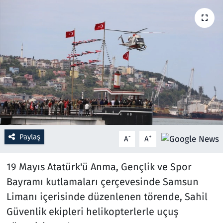
Resmi İlanlar
Rüya Tabirleri
Sağlık
Savunma Sanayi
Seçim 2023
Paylaş
-
+
A
A
Spor
19 Mayıs Atatürk'ü Anma, Gençlik ve Spor
Teknoloji ve Bilim
Bayramı kutlamaları çerçevesinde Samsun
Limanı içerisinde düzenlenen törende, Sahil
Televizyon
Güvenlik ekipleri helikopterlerle uçuş