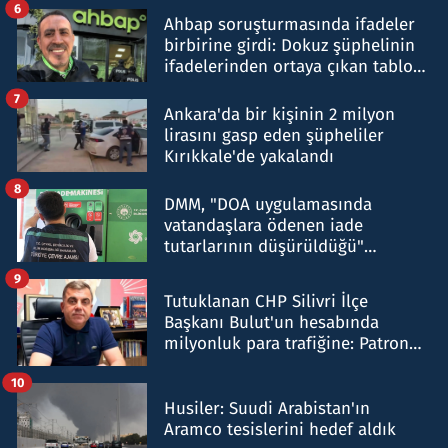
6
Ahbap soruşturmasında ifadeler
birbirine girdi: Dokuz şüphelinin
ifadelerinden ortaya çıkan tablo
şok etti
7
Ankara'da bir kişinin 2 milyon
lirasını gasp eden şüpheliler
Kırıkkale'de yakalandı
8
DMM, "DOA uygulamasında
vatandaşlara ödenen iade
tutarlarının düşürüldüğü"
iddiasını yalanladı
9
Tutuklanan CHP Silivri İlçe
Başkanı Bulut'un hesabında
milyonluk para trafiğine: Patron
talimat verdi, ben gönderdim
10
Husiler: Suudi Arabistan'ın
Aramco tesislerini hedef aldık