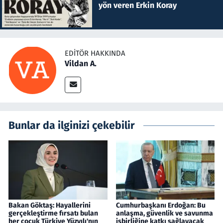
yön veren Erkin Koray
EDITÖR HAKKINDA
Vildan A.
Bunlar da ilginizi çekebilir
Bakan Göktaş: Hayallerini
Cumhurbaşkanı Erdoğan: Bu
gerçekleştirme fırsatı bulan
anlaşma, güvenlik ve savunma
her çocuk Türkiye Yüzyılı'nın
işbirliğine katkı sağlayacak