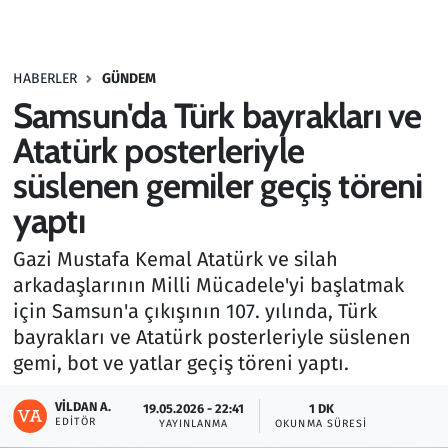
Gündem
HABERLER
GÜNDEM
Haber
Samsun'da Türk bayrakları ve
Kültür Sanat
Atatürk posterleriyle
süslenen gemiler geçiş töreni
Kurumsal Haberler
yaptı
Lezzet Durağı
Gazi Mustafa Kemal Atatürk ve silah
arkadaşlarının Milli Mücadele'yi başlatmak
Memur ve Kamu
için Samsun'a çıkışının 107. yılında, Türk
bayrakları ve Atatürk posterleriyle süslenen
Otomobil
gemi, bot ve yatlar geçiş töreni yaptı.
Oyun
VILDAN A.
19.05.2026 - 22:41
1 DK
EDITÖR
YAYINLANMA
OKUNMA SÜRESI
Ramazan