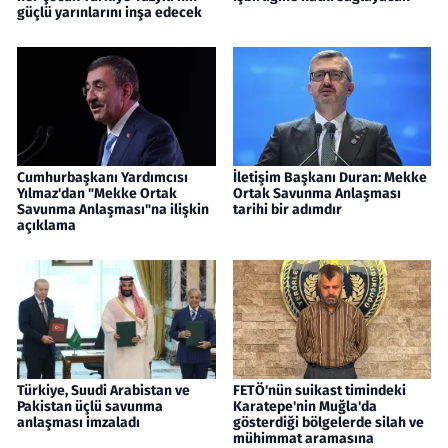
güçlü yarınlarını inşa edecek
Cumhurbaşkanı Yardımcısı
İletişim Başkanı Duran: Mekke
Yılmaz'dan "Mekke Ortak
Ortak Savunma Anlaşması
Savunma Anlaşması"na ilişkin
tarihi bir adımdır
açıklama
Türkiye, Suudi Arabistan ve
FETÖ'nün suikast timindeki
Pakistan üçlü savunma
Karatepe'nin Muğla'da
anlaşması imzaladı
gösterdiği bölgelerde silah ve
mühimmat aramasına