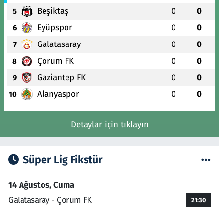
Beşiktaş
0
0
5
Eyüpspor
0
0
6
Galatasaray
0
0
7
Çorum FK
0
0
8
Gaziantep FK
0
0
9
Alanyaspor
0
0
10
Detaylar için tıklayın
Süper Lig Fikstür
14 Ağustos, Cuma
Galatasaray - Çorum FK
21:30