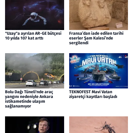
"Uzay"a ayrılan AR-GE bütçesi
Fransa’dan iade edilen tarihi
10 yılda 107 kat arttı
eserler Şam Kalesi’nde
sergilendi
Bolu Dağı Tüneli'nde araç
TEKNOFEST Mavi Vatan
yangını nedeniyle Ankara
ziyaretçi kayıtları başladı
istikametinde ulaşım
sağlanamıyor