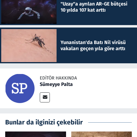
"Uzay"a ayrılan AR-GE bütçesi
10 yılda 107 kat arttı
Yunanistan'da Batı Nil virüsü
vakaları geçen yıla göre arttı
EDITÖR HAKKINDA
Sümeyye Palta
Bunlar da ilginizi çekebilir