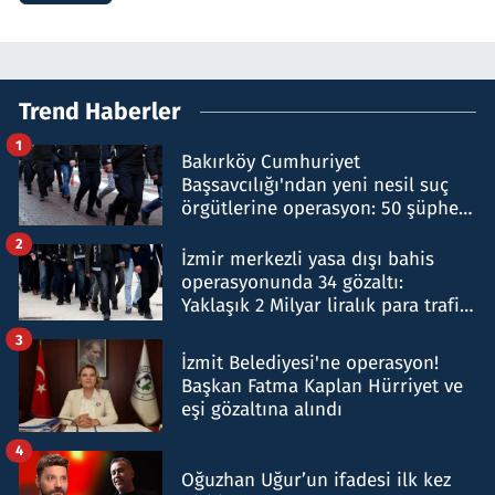
Trend Haberler
1
Bakırköy Cumhuriyet
Başsavcılığı'ndan yeni nesil suç
örgütlerine operasyon: 50 şüpheli
hakkında gözaltı kararı
2
İzmir merkezli yasa dışı bahis
operasyonunda 34 gözaltı:
Yaklaşık 2 Milyar liralık para trafiği
tespit edildi
3
İzmit Belediyesi'ne operasyon!
Başkan Fatma Kaplan Hürriyet ve
eşi gözaltına alındı
4
Oğuzhan Uğur’un ifadesi ilk kez