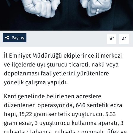
Resmi İlanlar
Rüya Tabirleri
Paylaş
-
+
A
A
Sağlık
İl Emniyet Müdürlüğü ekiplerince il merkezi
Savunma Sanayi
ve ilçelerde uyuşturucu ticareti, nakli veya
depolanması faaliyetlerini yürütenlere
Seçim 2023
yönelik çalışma yapıldı.
Spor
Kent genelinde belirlenen adreslere
düzenlenen operasyonda, 646 sentetik ecza
Teknoloji ve Bilim
hapı, 15,22 gram sentetik uyuşturucu, 5,33
Televizyon
gram esrar, 3 uyuşturucu kullanma aparatı, 3
ruhsatsız tabanca, ruhsatsız pompalı tüfek ve