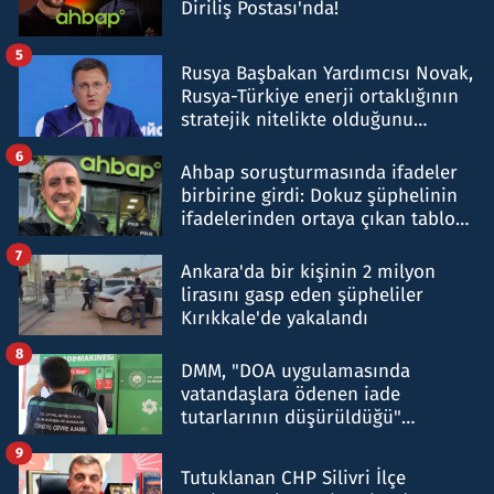
Diriliş Postası'nda!
5
Rusya Başbakan Yardımcısı Novak,
Rusya-Türkiye enerji ortaklığının
stratejik nitelikte olduğunu
belirtti
6
Ahbap soruşturmasında ifadeler
birbirine girdi: Dokuz şüphelinin
ifadelerinden ortaya çıkan tablo
şok etti
7
Ankara'da bir kişinin 2 milyon
lirasını gasp eden şüpheliler
Kırıkkale'de yakalandı
8
DMM, "DOA uygulamasında
vatandaşlara ödenen iade
tutarlarının düşürüldüğü"
iddiasını yalanladı
9
Tutuklanan CHP Silivri İlçe