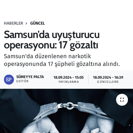
Gündem
HABERLER
GÜNCEL
Haber
Samsun'da uyuşturucu
Kültür Sanat
operasyonu: 17 gözaltı
Samsun'da düzenlenen narkotik
Kurumsal Haberler
operasyonunda 17 şüpheli gözaltına alındı.
Lezzet Durağı
SÜMEYYE PALTA
18.09.2024 - 15:05
18.09.2024 - 16:39
EDITÖR
YAYINLANMA
GÜNCELLEME
Memur ve Kamu
Otomobil
Oyun
Ramazan