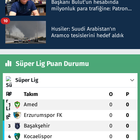
Başkanı Bulut'un hesabında
milyonluk para trafiğine: Patron
talimat verdi, ben gönderdim
10
Husiler: Suudi Arabistan'ın
Aramco tesislerini hedef aldık
Süper Lig Puan Durumu
Süper Lig
#
Takım
O
P
Amed
0
0
1
Erzurumspor FK
0
0
2
Başakşehir
0
0
3
Kocaelispor
0
0
4