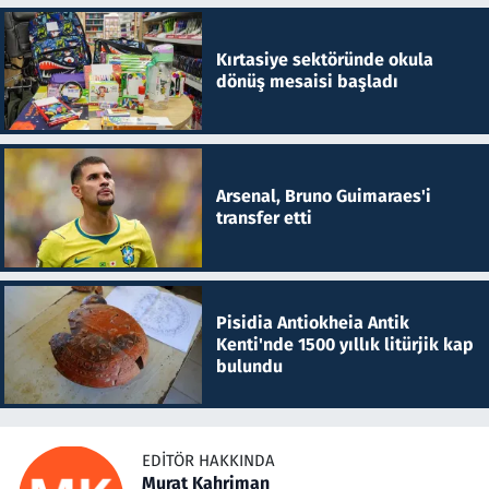
Kırtasiye sektöründe okula
dönüş mesaisi başladı
Arsenal, Bruno Guimaraes'i
transfer etti
Pisidia Antiokheia Antik
Kenti'nde 1500 yıllık litürjik kap
bulundu
EDITÖR HAKKINDA
Murat Kahriman