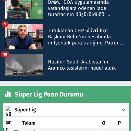
DMM, "DOA uygulamasında
vatandaşlara ödenen iade
tutarlarının düşürüldüğü"
iddiasını yalanladı
9
Tutuklanan CHP Silivri İlçe
Başkanı Bulut'un hesabında
milyonluk para trafiğine: Patron
talimat verdi, ben gönderdim
10
Husiler: Suudi Arabistan'ın
Aramco tesislerini hedef aldık
Süper Lig Puan Durumu
Süper Lig
#
Takım
O
P