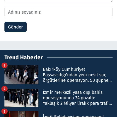
Gönder
Trend Haberler
1
Bakırköy Cumhuriyet
Başsavcılığı'ndan yeni nesil suç
örgütlerine operasyon: 50 şüpheli
hakkında gözaltı kararı
2
İzmir merkezli yasa dışı bahis
operasyonunda 34 gözaltı:
Yaklaşık 2 Milyar liralık para trafiği
tespit edildi
3
İzmit Belediyesi'ne operasyon!