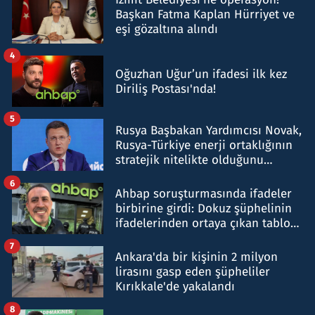
Başkan Fatma Kaplan Hürriyet ve
eşi gözaltına alındı
4
Oğuzhan Uğur’un ifadesi ilk kez
Diriliş Postası'nda!
5
Rusya Başbakan Yardımcısı Novak,
Rusya-Türkiye enerji ortaklığının
stratejik nitelikte olduğunu
belirtti
6
Ahbap soruşturmasında ifadeler
birbirine girdi: Dokuz şüphelinin
ifadelerinden ortaya çıkan tablo
şok etti
7
Ankara'da bir kişinin 2 milyon
lirasını gasp eden şüpheliler
Kırıkkale'de yakalandı
8