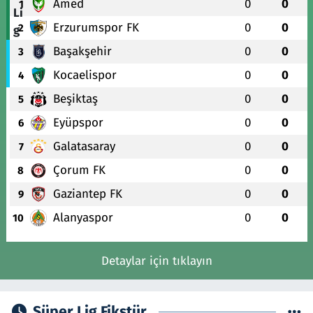
Amed
0
0
1
Erzurumspor FK
0
0
2
Başakşehir
0
0
3
Kocaelispor
0
0
4
Beşiktaş
0
0
5
Eyüpspor
0
0
6
Galatasaray
0
0
7
Çorum FK
0
0
8
Gaziantep FK
0
0
9
Alanyaspor
0
0
10
Detaylar için tıklayın
Süper Lig Fikstür