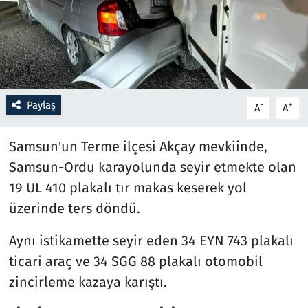
Resmi İlanlar
Rüya Tabirleri
Sağlık
Paylaş
-
+
A
A
Savunma Sanayi
Samsun'un Terme ilçesi Akçay mevkiinde,
Samsun-Ordu karayolunda seyir etmekte olan
Seçim 2023
19 UL 410 plakalı tır makas keserek yol
üzerinde ters döndü.
Spor
Aynı istikamette seyir eden 34 EYN 743 plakalı
Teknoloji ve Bilim
ticari araç ve 34 SGG 88 plakalı otomobil
Televizyon
zincirleme kazaya karıştı.