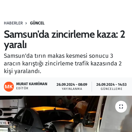
Gündem
HABERLER
GÜNCEL
Haber
Samsun'da zincirleme kaza: 2
Kültür Sanat
yaralı
Samsun'da tırın makas kesmesi sonucu 3
Kurumsal Haberler
aracın karıştığı zincirleme trafik kazasında 2
kişi yaralandı.
Lezzet Durağı
MURAT KAHRIMAN
26.09.2024 - 08:09
26.09.2024 - 14:53
Memur ve Kamu
EDITÖR
YAYINLANMA
GÜNCELLEME
Otomobil
Oyun
Ramazan