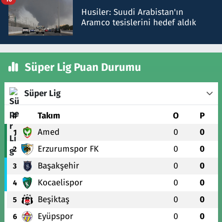
Husiler: Suudi Arabistan'ın
Aramco tesislerini hedef aldık
Süper Lig Puan Durumu
Süper Lig
#
Takım
O
P
Amed
0
0
1
Erzurumspor FK
0
0
2
Başakşehir
0
0
3
Kocaelispor
0
0
4
Beşiktaş
0
0
5
Eyüpspor
0
0
6