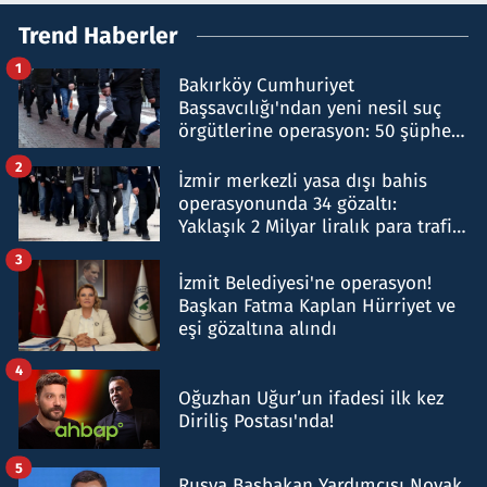
Trend Haberler
1
Bakırköy Cumhuriyet
Başsavcılığı'ndan yeni nesil suç
örgütlerine operasyon: 50 şüpheli
hakkında gözaltı kararı
2
İzmir merkezli yasa dışı bahis
operasyonunda 34 gözaltı:
Yaklaşık 2 Milyar liralık para trafiği
tespit edildi
3
İzmit Belediyesi'ne operasyon!
Başkan Fatma Kaplan Hürriyet ve
eşi gözaltına alındı
4
Oğuzhan Uğur’un ifadesi ilk kez
Diriliş Postası'nda!
5
Rusya Başbakan Yardımcısı Novak,