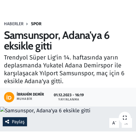
Gündem
HABERLER
SPOR
Haber
Samsunspor, Adana'ya 6
Kültür Sanat
eksikle gitti
Trendyol Süper Lig'in 14. haftasında yarın
Kurumsal Haberler
deplasmanda Yukatel Adana Demirspor ile
karşılaşacak Yılport Samsunspor, maç için 6
Lezzet Durağı
eksikle Adana'ya gitti.
Memur ve Kamu
İBRAHIM DEMIR
01.12.2023 - 16:19
MUHABIR
YAYINLANMA
Otomobil
Oyun
Paylaş
-
+
A
A
Ramazan