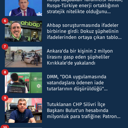
Rusya-Türkiye enerji ortaklığının
stratejik nitelikte olduğunu
belirtti
6
Ahbap soruşturmasında ifadeler
birbirine girdi: Dokuz şüphelinin
ifadelerinden ortaya çıkan tablo
şok etti
7
Ankara'da bir kişinin 2 milyon
lirasını gasp eden şüpheliler
Kırıkkale'de yakalandı
8
DMM, "DOA uygulamasında
vatandaşlara ödenen iade
tutarlarının düşürüldüğü"
iddiasını yalanladı
9
Tutuklanan CHP Silivri İlçe
Başkanı Bulut'un hesabında
milyonluk para trafiğine: Patron
talimat verdi, ben gönderdim
10