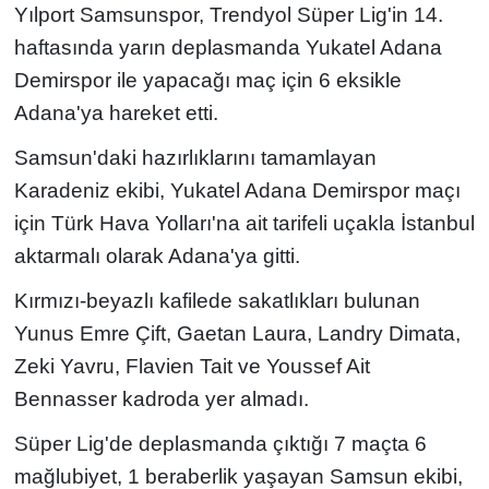
Yılport Samsunspor, Trendyol Süper Lig'in 14.
haftasında yarın deplasmanda Yukatel Adana
Resmi İlanlar
Demirspor ile yapacağı maç için 6 eksikle
Rüya Tabirleri
Adana'ya hareket etti.
Samsun'daki hazırlıklarını tamamlayan
Sağlık
Karadeniz ekibi, Yukatel Adana Demirspor maçı
Savunma Sanayi
için Türk Hava Yolları'na ait tarifeli uçakla İstanbul
aktarmalı olarak Adana'ya gitti.
Seçim 2023
Kırmızı-beyazlı kafilede sakatlıkları bulunan
Spor
Yunus Emre Çift, Gaetan Laura, Landry Dimata,
Zeki Yavru, Flavien Tait ve Youssef Ait
Teknoloji ve Bilim
Bennasser kadroda yer almadı.
Televizyon
Süper Lig'de deplasmanda çıktığı 7 maçta 6
mağlubiyet, 1 beraberlik yaşayan Samsun ekibi,