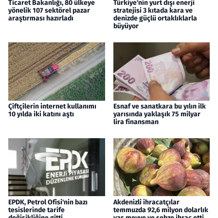
Ticaret Bakanlığı, 80 ülkeye
Türkiye'nin yurt dışı enerji
yönelik 107 sektörel pazar
stratejisi 3 kıtada kara ve
araştırması hazırladı
denizde güçlü ortaklıklarla
büyüyor
Çiftçilerin internet kullanımı
Esnaf ve sanatkara bu yılın ilk
10 yılda iki katını aştı
yarısında yaklaşık 75 milyar
lira finansman
EPDK, Petrol Ofisi'nin bazı
Akdenizli ihracatçılar
tesislerinde tarife
temmuzda 92,6 milyon dolarlık
değişikliğine gitti
yaş meyve ve sebze ihraç etti