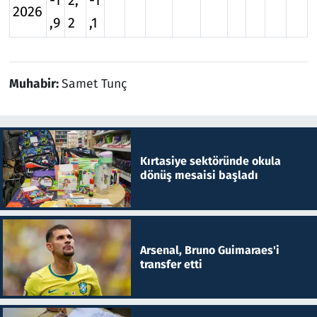
-1
2,
-1
2026
,9
2
,1
Muhabir:
Samet Tunç
Kırtasiye sektöründe okula
dönüş mesaisi başladı
Arsenal, Bruno Guimaraes'i
transfer etti