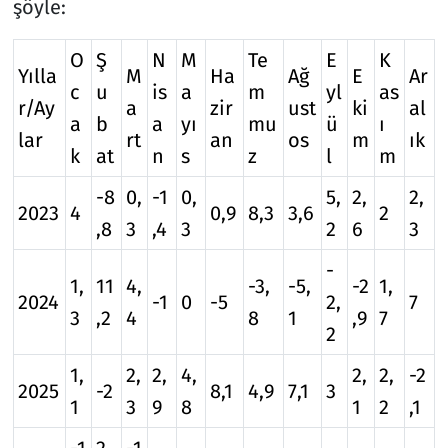
şöyle:
O
Ş
N
M
Te
E
K
Yılla
M
Ha
Ağ
E
Ar
c
u
is
a
m
yl
as
r/Ay
a
zir
ust
ki
al
a
b
a
yı
mu
ü
ı
lar
rt
an
os
m
ık
k
at
n
s
z
l
m
-8
0,
-1
0,
5,
2,
2,
2023
4
0,9
8,3
3,6
2
,8
3
,4
3
2
6
3
-
1,
11
4,
-3,
-5,
-2
1,
2024
-1
0
-5
2,
7
3
,2
4
8
1
,9
7
2
1,
2,
2,
4,
2,
2,
-2
2025
-2
8,1
4,9
7,1
3
1
3
9
8
1
2
,1