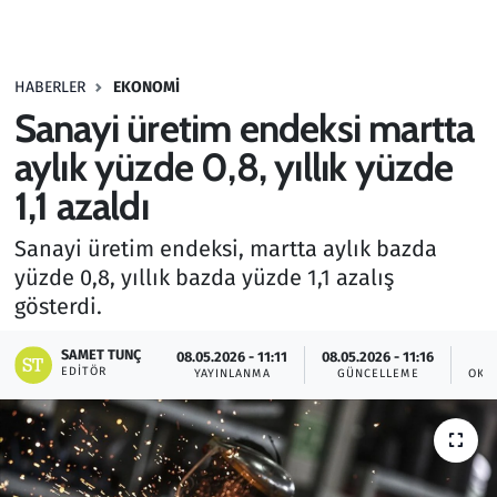
Gündem
HABERLER
EKONOMI
Haber
Sanayi üretim endeksi martta
Kültür Sanat
aylık yüzde 0,8, yıllık yüzde
1,1 azaldı
Kurumsal Haberler
Sanayi üretim endeksi, martta aylık bazda
Lezzet Durağı
yüzde 0,8, yıllık bazda yüzde 1,1 azalış
gösterdi.
Memur ve Kamu
SAMET TUNÇ
08.05.2026 - 11:11
08.05.2026 - 11:16
EDITÖR
YAYINLANMA
GÜNCELLEME
OKU
Otomobil
Oyun
Ramazan