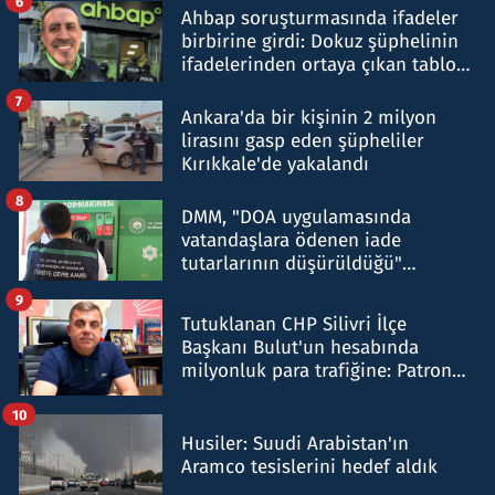
6
Ahbap soruşturmasında ifadeler
birbirine girdi: Dokuz şüphelinin
ifadelerinden ortaya çıkan tablo
şok etti
7
Ankara'da bir kişinin 2 milyon
lirasını gasp eden şüpheliler
Kırıkkale'de yakalandı
8
DMM, "DOA uygulamasında
vatandaşlara ödenen iade
tutarlarının düşürüldüğü"
iddiasını yalanladı
9
Tutuklanan CHP Silivri İlçe
Başkanı Bulut'un hesabında
milyonluk para trafiğine: Patron
talimat verdi, ben gönderdim
10
Husiler: Suudi Arabistan'ın
Aramco tesislerini hedef aldık