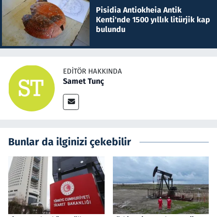
Pisidia Antiokheia Antik
Kenti'nde 1500 yıllık litürjik kap
bulundu
EDITÖR HAKKINDA
Samet Tunç
Bunlar da ilginizi çekebilir