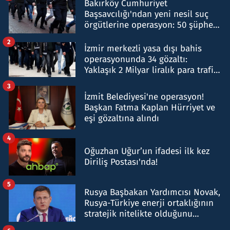
Bakırköy Cumhuriyet
Başsavcılığı'ndan yeni nesil suç
örgütlerine operasyon: 50 şüpheli
hakkında gözaltı kararı
2
İzmir merkezli yasa dışı bahis
operasyonunda 34 gözaltı:
Yaklaşık 2 Milyar liralık para trafiği
tespit edildi
3
İzmit Belediyesi'ne operasyon!
Başkan Fatma Kaplan Hürriyet ve
eşi gözaltına alındı
4
Oğuzhan Uğur’un ifadesi ilk kez
Diriliş Postası'nda!
5
Rusya Başbakan Yardımcısı Novak,
Rusya-Türkiye enerji ortaklığının
stratejik nitelikte olduğunu
belirtti