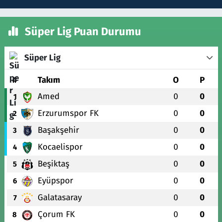
Süper Lig Puan Durumu
Süper Lig
#
Takım
O
P
Amed
0
0
1
Erzurumspor FK
0
0
2
Başakşehir
0
0
3
Kocaelispor
0
0
4
Beşiktaş
0
0
5
Eyüpspor
0
0
6
Galatasaray
0
0
7
Çorum FK
0
0
8