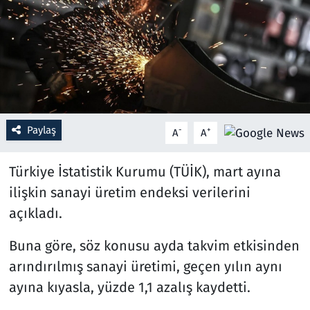
Resmi İlanlar
Rüya Tabirleri
Sağlık
Paylaş
-
+
A
A
Savunma Sanayi
Türkiye İstatistik Kurumu (TÜİK), mart ayına
Seçim 2023
ilişkin sanayi üretim endeksi verilerini
Spor
açıkladı.
Teknoloji ve Bilim
Buna göre, söz konusu ayda takvim etkisinden
arındırılmış sanayi üretimi, geçen yılın aynı
Televizyon
ayına kıyasla, yüzde 1,1 azalış kaydetti.