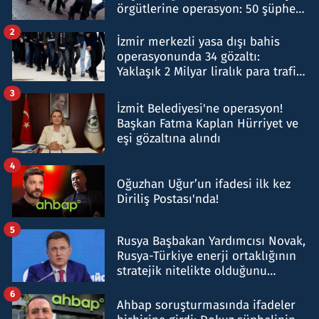
örgütlerine operasyon: 50 şüpheli
hakkında gözaltı kararı
2
İzmir merkezli yasa dışı bahis
operasyonunda 34 gözaltı:
Yaklaşık 2 Milyar liralık para trafiği
tespit edildi
3
İzmit Belediyesi'ne operasyon!
Başkan Fatma Kaplan Hürriyet ve
eşi gözaltına alındı
4
Oğuzhan Uğur’un ifadesi ilk kez
Diriliş Postası'nda!
5
Rusya Başbakan Yardımcısı Novak,
Rusya-Türkiye enerji ortaklığının
stratejik nitelikte olduğunu
belirtti
6
Ahbap soruşturmasında ifadeler