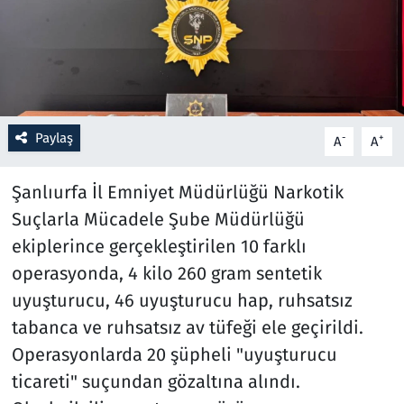
Resmi İlanlar
Rüya Tabirleri
Sağlık
Paylaş
-
+
A
A
Savunma Sanayi
Şanlıurfa İl Emniyet Müdürlüğü Narkotik
Suçlarla Mücadele Şube Müdürlüğü
Seçim 2023
ekiplerince gerçekleştirilen 10 farklı
operasyonda, 4 kilo 260 gram sentetik
Spor
uyuşturucu, 46 uyuşturucu hap, ruhsatsız
Teknoloji ve Bilim
tabanca ve ruhsatsız av tüfeği ele geçirildi.
Operasyonlarda 20 şüpheli "uyuşturucu
Televizyon
ticareti" suçundan gözaltına alındı.