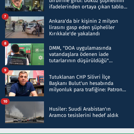
birbirine girdi: Dokuz şüphelinin
ifadelerinden ortaya çıkan tablo
şok etti
7
Ankara'da bir kişinin 2 milyon
lirasını gasp eden şüpheliler
Kırıkkale'de yakalandı
8
DMM, "DOA uygulamasında
vatandaşlara ödenen iade
tutarlarının düşürüldüğü"
iddiasını yalanladı
9
Tutuklanan CHP Silivri İlçe
Başkanı Bulut'un hesabında
milyonluk para trafiğine: Patron
talimat verdi, ben gönderdim
10
Husiler: Suudi Arabistan'ın
Aramco tesislerini hedef aldık