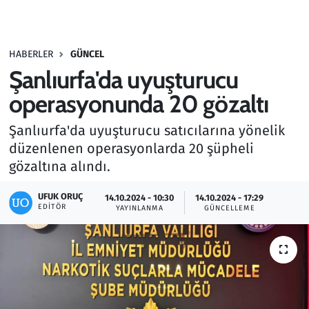
Gündem
HABERLER
GÜNCEL
Haber
Şanlıurfa'da uyuşturucu
Kültür Sanat
operasyonunda 20 gözaltı
Şanlıurfa'da uyuşturucu satıcılarına yönelik
Kurumsal Haberler
düzenlenen operasyonlarda 20 şüpheli
gözaltına alındı.
Lezzet Durağı
UFUK ORUÇ
14.10.2024 - 10:30
14.10.2024 - 17:29
Memur ve Kamu
EDITÖR
YAYINLANMA
GÜNCELLEME
Otomobil
Oyun
Ramazan