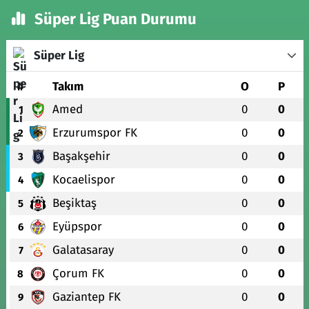
Süper Lig Puan Durumu
Süper Lig
#
Takım
O
P
Amed
0
0
1
Erzurumspor FK
0
0
2
Başakşehir
0
0
3
Kocaelispor
0
0
4
Beşiktaş
0
0
5
Eyüpspor
0
0
6
Galatasaray
0
0
7
Çorum FK
0
0
8
Gaziantep FK
0
0
9