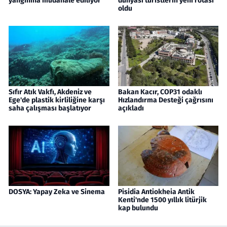
yangınına müdahale ediliyor
dünyası turistlerin yeni rotası
oldu
Sıfır Atık Vakfı, Akdeniz ve
Bakan Kacır, COP31 odaklı
Ege'de plastik kirliliğine karşı
Hızlandırma Desteği çağrısını
saha çalışması başlatıyor
açıkladı
DOSYA: Yapay Zeka ve Sinema
Pisidia Antiokheia Antik
Kenti'nde 1500 yıllık litürjik
kap bulundu