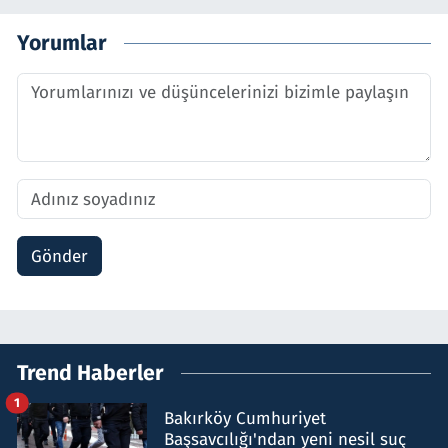
Yorumlar
Gönder
Trend Haberler
1
Bakırköy Cumhuriyet
Başsavcılığı'ndan yeni nesil suç