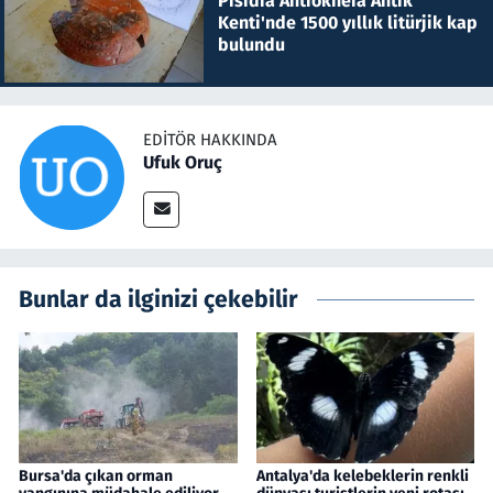
Pisidia Antiokheia Antik
Kenti'nde 1500 yıllık litürjik kap
bulundu
EDITÖR HAKKINDA
Ufuk Oruç
Bunlar da ilginizi çekebilir
Bursa'da çıkan orman
Antalya'da kelebeklerin renkli