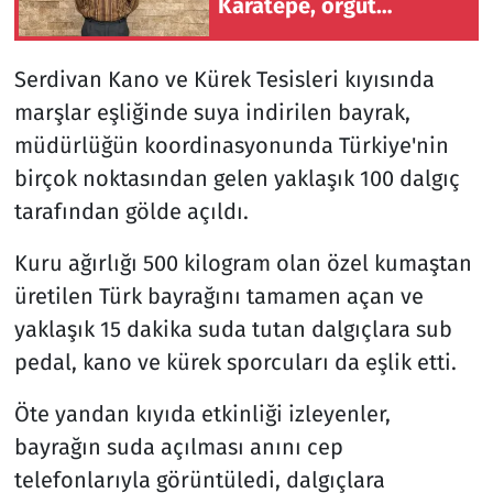
Karatepe, örgüt
bağlantısını ve darbe
girişimini anlattı
Serdivan Kano ve Kürek Tesisleri kıyısında
marşlar eşliğinde suya indirilen bayrak,
müdürlüğün koordinasyonunda Türkiye'nin
birçok noktasından gelen yaklaşık 100 dalgıç
tarafından gölde açıldı.
Kuru ağırlığı 500 kilogram olan özel kumaştan
üretilen Türk bayrağını tamamen açan ve
yaklaşık 15 dakika suda tutan dalgıçlara sub
pedal, kano ve kürek sporcuları da eşlik etti.
Öte yandan kıyıda etkinliği izleyenler,
bayrağın suda açılması anını cep
telefonlarıyla görüntüledi, dalgıçlara