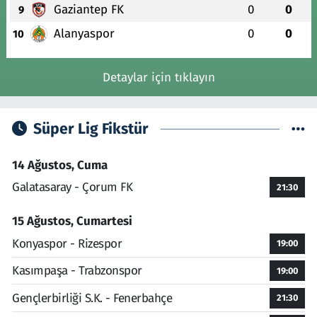
Gaziantep FK
0
0
9
Alanyaspor
0
0
10
Detaylar için tıklayın
Süper Lig Fikstür
14 Ağustos, Cuma
Galatasaray - Çorum FK
21:30
15 Ağustos, Cumartesi
Konyaspor - Rizespor
19:00
Kasımpaşa - Trabzonspor
19:00
Gençlerbirliği S.K. - Fenerbahçe
21:30