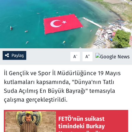
Resmi İlanlar
Rüya Tabirleri
Sağlık
Paylaş
-
+
A
A
Savunma Sanayi
İl Gençlik ve Spor İl Müdürlüğünce 19 Mayıs
Seçim 2023
kutlamaları kapsamında, "Dünya'nın Tatlı
Spor
Suda Açılmış En Büyük Bayrağı" temasıyla
çalışma gerçekleştirildi.
Teknoloji ve Bilim
FETÖ'nün suikast
Televizyon
timindeki Burkay