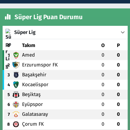
Süper Lig Puan Durumu
Süper Lig
#
Takım
O
P
Amed
0
0
1
Erzurumspor FK
0
0
2
Başakşehir
0
0
3
Kocaelispor
0
0
4
Beşiktaş
0
0
5
Eyüpspor
0
0
6
Galatasaray
0
0
7
Çorum FK
0
0
8