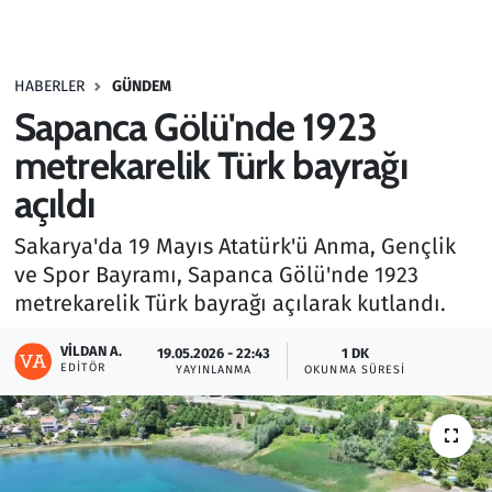
Gündem
HABERLER
GÜNDEM
Haber
Sapanca Gölü'nde 1923
Kültür Sanat
metrekarelik Türk bayrağı
açıldı
Kurumsal Haberler
Sakarya'da 19 Mayıs Atatürk'ü Anma, Gençlik
Lezzet Durağı
ve Spor Bayramı, Sapanca Gölü'nde 1923
metrekarelik Türk bayrağı açılarak kutlandı.
Memur ve Kamu
VILDAN A.
19.05.2026 - 22:43
1 DK
EDITÖR
YAYINLANMA
OKUNMA SÜRESI
Otomobil
Oyun
Ramazan