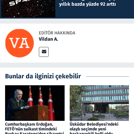
yıllık bazda yüzde 92 arttı
EDITÖR HAKKINDA
Vildan A.
Bunlar da ilginizi çekebilir
Cumhurbaşkanı Erdoğan,
Üsküdar Belediyesi'ndeki
FETÖ'nün suikast timindeki
olaylı seçimde yeni
Burkay Karatepe'den şikayetçi
başkanvekili belli oldu