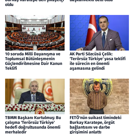
oldu
10 soruda Milli Dayanışma ve
AK Parti Sözcüsü Çelik:
Toplumsal Bütünleşmenin
'Terörsüz Türkiye' yasa teklifi
Güçlendirilmesine Dair Kanun
ile sürecin en önemli
Teklifi
aşamasına gelindi
TBMM Başkanı Kurtulmuş: Bu
FETÖ'nün suikast timindeki
çalışma 'Terörsüz Türkiye'
Burkay Karatepe, örgüt
hedefi doğrultusunda önemli
bağlantısını ve darbe
merhaledir
girişimini anlattı