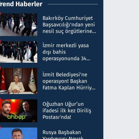
Trend Haberler
Bakırköy Cumhuriyet
Başsavcılığı'ndan yeni
nesil suç örgütlerine
operasyon: 50 şüpheli
hakkında gözaltı kararı
İzmir merkezli yasa
dışı bahis
operasyonunda 34
gözaltı: Yaklaşık 2
Milyar liralık para
İzmit Belediyesi'ne
trafiği tespit edildi
operasyon! Başkan
Fatma Kaplan Hürriyet
ve eşi gözaltına alındı
Oğuzhan Uğur’un
ifadesi ilk kez Diriliş
Postası'nda!
Rusya Başbakan
Yardımcısı Novak,