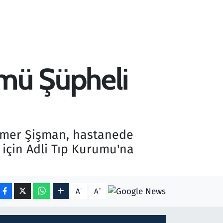
ümü Şüpheli
 Tamer Şişman, hastanede
 için Adli Tıp Kurumu'na
-
+
A
A