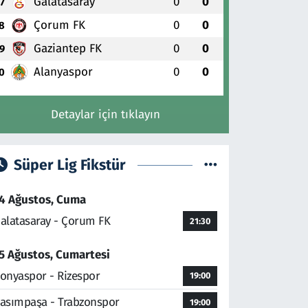
Galatasaray
0
0
7
Çorum FK
0
0
8
Gaziantep FK
0
0
9
Alanyaspor
0
0
0
Detaylar için tıklayın
Süper Lig Fikstür
4 Ağustos, Cuma
alatasaray - Çorum FK
21:30
5 Ağustos, Cumartesi
onyaspor - Rizespor
19:00
asımpaşa - Trabzonspor
19:00