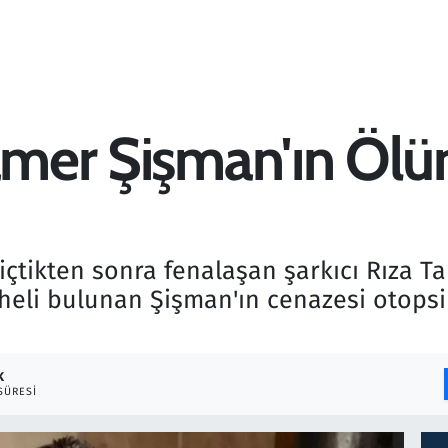
Tamer Şişman'ın Öl
ı içtikten sonra fenalaşan şarkıcı Rıza
heli bulunan Şişman'ın cenazesi otopsi
K
SÜRESI