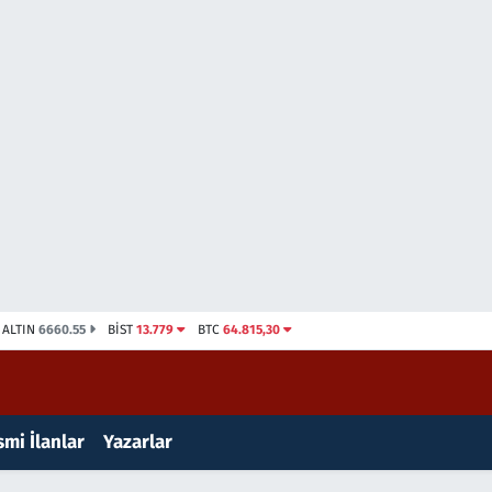
ALTIN
6660.55
BİST
13.779
BTC
64.815,30
mi İlanlar
Yazarlar