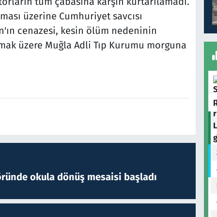
torların tüm çabasına karşın kurtarılamadı.
ması üzerine Cumhuriyet savcısı
n'ın cenazesi, kesin ölüm nedeninin
lmak üzere Muğla Adli Tıp Kurumu morguna
öründe okula dönüş mesaisi başladı