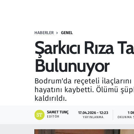
Resmi İlanlar
Rüya Tabirleri
HABERLER
GENEL
Şarkıcı Rıza 
Sağlık
Bulunuyor
Savunma Sanayi
Seçim 2023
Bodrum'da reçeteli ilaçların
hayatını kaybetti. Ölümü şüp
Spor
kaldırıldı.
Teknoloji ve Bilim
SAMET TUNÇ
17.04.2026 - 12:23
1 D
EDITÖR
YAYINLANMA
OKUNMA 
Televizyon