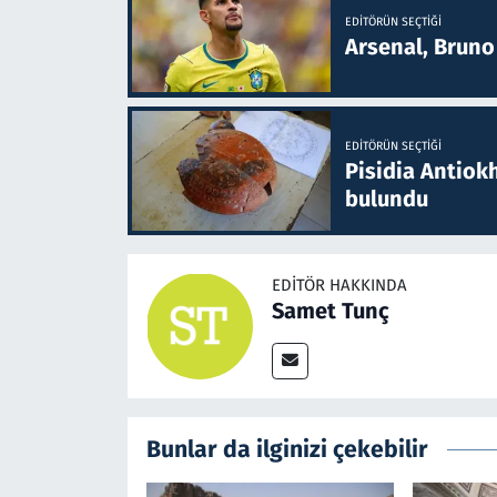
EDITÖRÜN SEÇTIĞI
Arsenal, Bruno 
EDITÖRÜN SEÇTIĞI
Pisidia Antiokh
bulundu
EDITÖR HAKKINDA
Samet Tunç
Bunlar da ilginizi çekebilir