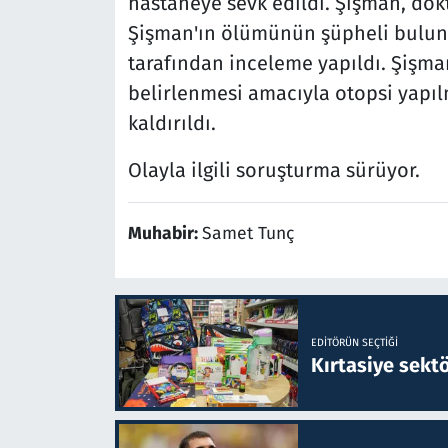
hastaneye sevk edildi. Şişman, dok
Şişman'ın ölümünün şüpheli bulun
tarafından inceleme yapıldı. Şişma
belirlenmesi amacıyla otopsi yapı
kaldırıldı.
Olayla ilgili soruşturma sürüyor.
Muhabir:
Samet Tunç
EDITÖRÜN SEÇTIĞI
Kırtasiye sekt