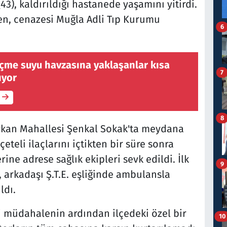
3), kaldırıldığı hastanede yaşamını yitirdi.
n, cenazesi Muğla Adli Tıp Kurumu
6
içme suyu havzasına yaklaşanlar kısa
7
ıyor
8
Çırkan Mahallesi Şenkal Sokak'ta meydana
eteli ilaçlarını içtikten bir süre sonra
ine adrese sağlık ekipleri sevk edildi. İlk
9
arkadaşı Ş.T.E. eşliğinde ambulansla
ldı.
 müdahalenin ardından ilçedeki özel bir
10