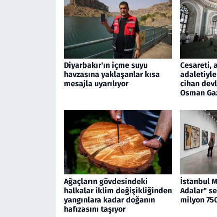
Diyarbakır'ın içme suyu
Cesareti, 
havzasına yaklaşanlar kısa
adaletiyle
mesajla uyarılıyor
cihan devl
Osman Ga
Ağaçların gövdesindeki
İstanbul 
halkalar iklim değişikliğinden
Adalar" se
yangınlara kadar doğanın
milyon 750
hafızasını taşıyor