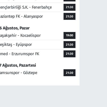
ençlerbirliği S.K. - Fenerbahçe
21:30
aziantep FK - Alanyaspor
21:30
6 Ağustos, Pazar
aşakşehir - Kocaelispor
19:00
eşiktaş - Eyüpspor
21:30
med - Erzurumspor FK
21:30
7 Ağustos, Pazartesi
amsunspor - Göztepe
21:30