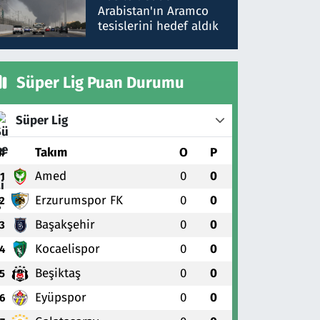
gönderdim
Arabistan'ın Aramco
tesislerini hedef aldık
Süper Lig Puan Durumu
Süper Lig
#
Takım
O
P
Amed
0
0
1
Erzurumspor FK
0
0
2
Başakşehir
0
0
3
Kocaelispor
0
0
4
Beşiktaş
0
0
5
Eyüpspor
0
0
6