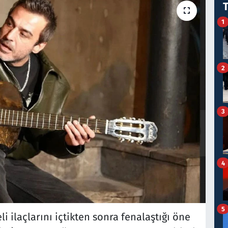
1
2
3
4
5
 ilaçlarını içtikten sonra fenalaştığı öne