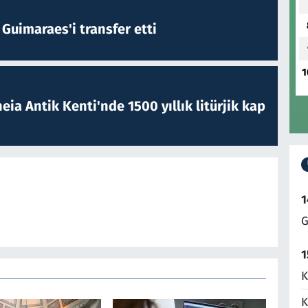
Guimaraes'i transfer etti
1
eia Antik Kenti'nde 1500 yıllık litürjik kap
1
G
1
K
K