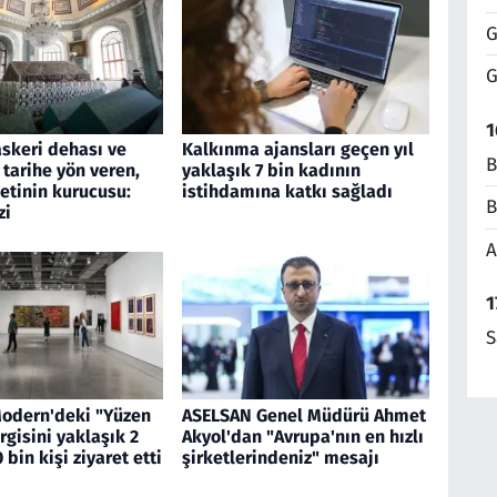
G
G
1
askeri dehası ve
Kalkınma ajansları geçen yıl
B
 tarihe yön veren,
yaklaşık 7 bin kadının
etinin kurucusu:
istihdamına katkı sağladı
B
zi
A
1
S
Modern'deki "Yüzen
ASELSAN Genel Müdürü Ahmet
rgisini yaklaşık 2
Akyol'dan "Avrupa'nın en hızlı
 bin kişi ziyaret etti
şirketlerindeniz" mesajı