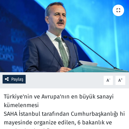
Resmi İlanlar
Rüya Tabirleri
Sağlık
Savunma Sanayi
Seçim 2023
Paylaş
-
+
A
A
Spor
Türkiye'nin ve Avrupa'nın en büyük sanayi
Teknoloji ve Bilim
kümelenmesi
SAHA İstanbul tarafından Cumhurbaşkanlığı hi
Televizyon
mayesinde organize edilen, 6 bakanlık ve