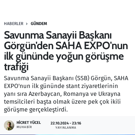
Gündem
HABERLER
GÜNDEM
Haber
Savunma Sanayii Başkanı
Kültür Sanat
Görgün'den SAHA EXPO'nun
ilk gününde yoğun görüşme
Kurumsal Haberler
trafiği
Lezzet Durağı
Savunma Sanayii Başkanı (SSB) Görgün, SAHA
EXPO'nun ilk gününde stant ziyaretlerinin
Memur ve Kamu
yanı sıra Azerbaycan, Romanya ve Ukrayna
temsilcileri başta olmak üzere pek çok ikili
Otomobil
görüşme gerçekleştirdi.
Oyun
HICRET YÜCEL
22.10.2024 - 23:16
MUHABIR
YAYINLANMA
Ramazan