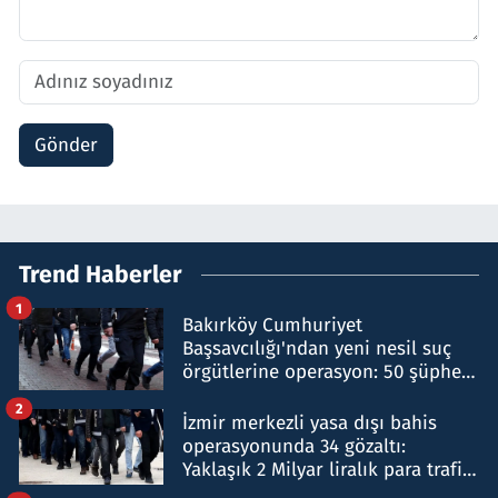
Gönder
Trend Haberler
1
Bakırköy Cumhuriyet
Başsavcılığı'ndan yeni nesil suç
örgütlerine operasyon: 50 şüpheli
hakkında gözaltı kararı
2
İzmir merkezli yasa dışı bahis
operasyonunda 34 gözaltı:
Yaklaşık 2 Milyar liralık para trafiği
tespit edildi