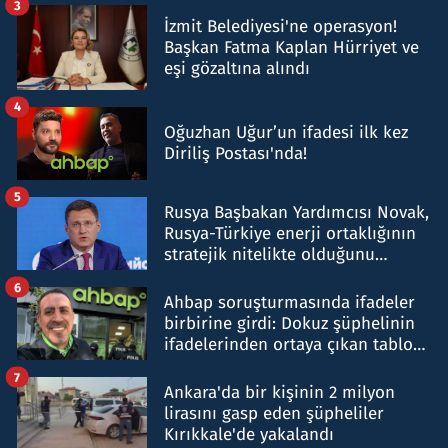
3
İzmit Belediyesi'ne operasyon!
Başkan Fatma Kaplan Hürriyet ve
eşi gözaltına alındı
4
Oğuzhan Uğur’un ifadesi ilk kez
Diriliş Postası'nda!
5
Rusya Başbakan Yardımcısı Novak,
Rusya-Türkiye enerji ortaklığının
stratejik nitelikte olduğunu
belirtti
6
Ahbap soruşturmasında ifadeler
birbirine girdi: Dokuz şüphelinin
ifadelerinden ortaya çıkan tablo
şok etti
7
Ankara'da bir kişinin 2 milyon
lirasını gasp eden şüpheliler
Kırıkkale'de yakalandı