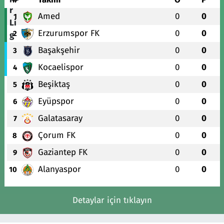
Amed
0
0
1
Erzurumspor FK
0
0
2
Başakşehir
0
0
3
Kocaelispor
0
0
4
Beşiktaş
0
0
5
Eyüpspor
0
0
6
Galatasaray
0
0
7
Çorum FK
0
0
8
Gaziantep FK
0
0
9
Alanyaspor
0
0
10
Detaylar için tıklayın