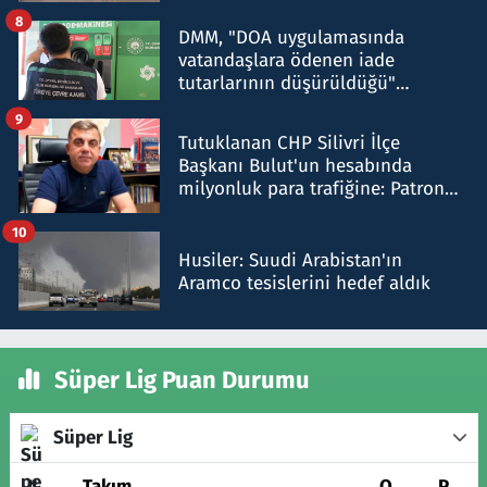
8
DMM, "DOA uygulamasında
vatandaşlara ödenen iade
tutarlarının düşürüldüğü"
iddiasını yalanladı
9
Tutuklanan CHP Silivri İlçe
Başkanı Bulut'un hesabında
milyonluk para trafiğine: Patron
talimat verdi, ben gönderdim
10
Husiler: Suudi Arabistan'ın
Aramco tesislerini hedef aldık
Süper Lig Puan Durumu
Süper Lig
#
Takım
O
P