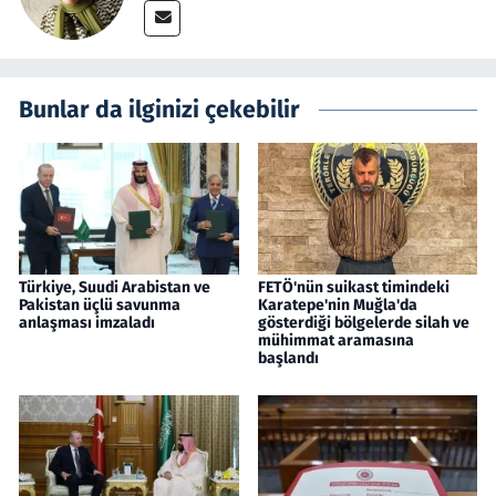
Bunlar da ilginizi çekebilir
Türkiye, Suudi Arabistan ve
FETÖ'nün suikast timindeki
Pakistan üçlü savunma
Karatepe'nin Muğla'da
anlaşması imzaladı
gösterdiği bölgelerde silah ve
mühimmat aramasına
başlandı