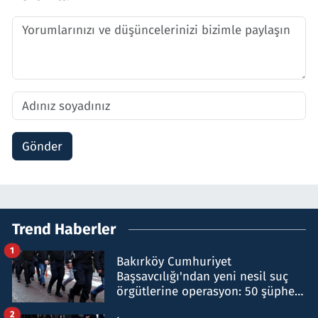
Gönder
Trend Haberler
1
Bakırköy Cumhuriyet
Başsavcılığı'ndan yeni nesil suç
örgütlerine operasyon: 50 şüpheli
hakkında gözaltı kararı
2