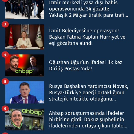
İzmir merkezli yasa dışı bahis
operasyonunda 34 gözaltı:
Yaklaşık 2 Milyar liralık para trafiği
tespit edildi
3
İzmit Belediyesi'ne operasyon!
Başkan Fatma Kaplan Hürriyet ve
eşi gözaltına alındı
4
Oğuzhan Uğur’un ifadesi ilk kez
Diriliş Postası'nda!
5
Rusya Başbakan Yardımcısı Novak,
Rusya-Türkiye enerji ortaklığının
stratejik nitelikte olduğunu
belirtti
6
Ahbap soruşturmasında ifadeler
birbirine girdi: Dokuz şüphelinin
ifadelerinden ortaya çıkan tablo
şok etti