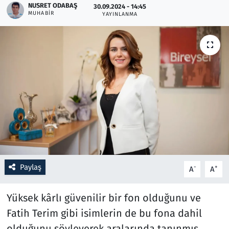
NUSRET ODABAŞ
30.09.2024 - 14:45
MUHABIR
YAYINLANMA
Resmi İlanlar
Rüya Tabirleri
Sağlık
Savunma Sanayi
Seçim 2023
Spor
Paylaş
-
+
A
A
Teknoloji ve Bilim
Yüksek kârlı güvenilir bir fon olduğunu ve
Televizyon
Fatih Terim gibi isimlerin de bu fona dahil
olduğunu söyleyerek aralarında tanınmış