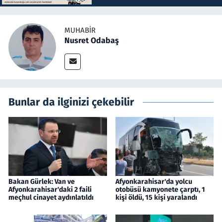
MUHABIR
Nusret Odabaş
Bunlar da ilginizi çekebilir
Bakan Gürlek: Van ve
Afyonkarahisar'da yolcu
Afyonkarahisar'daki 2 faili
otobüsü kamyonete çarptı, 1
meçhul cinayet aydınlatıldı
kişi öldü, 15 kişi yaralandı