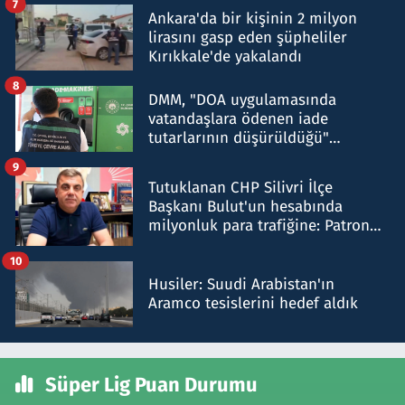
7
Ankara'da bir kişinin 2 milyon
lirasını gasp eden şüpheliler
Kırıkkale'de yakalandı
8
DMM, "DOA uygulamasında
vatandaşlara ödenen iade
tutarlarının düşürüldüğü"
iddiasını yalanladı
9
Tutuklanan CHP Silivri İlçe
Başkanı Bulut'un hesabında
milyonluk para trafiğine: Patron
talimat verdi, ben gönderdim
10
Husiler: Suudi Arabistan'ın
Aramco tesislerini hedef aldık
Süper Lig Puan Durumu