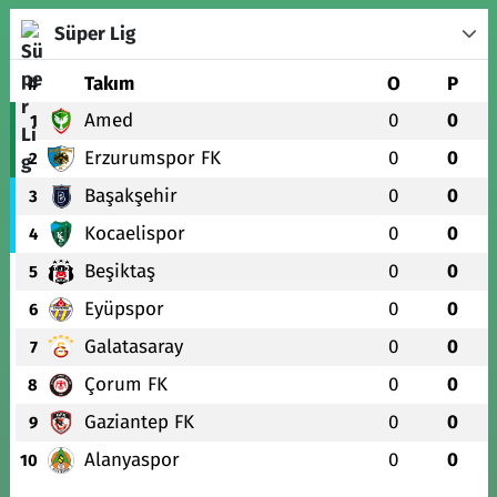
Süper Lig
#
Takım
O
P
Amed
0
0
1
Erzurumspor FK
0
0
2
Başakşehir
0
0
3
Kocaelispor
0
0
4
Beşiktaş
0
0
5
Eyüpspor
0
0
6
Galatasaray
0
0
7
Çorum FK
0
0
8
Gaziantep FK
0
0
9
Alanyaspor
0
0
10