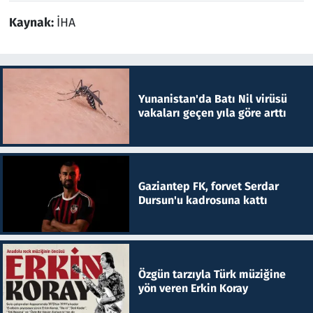
Kaynak:
İHA
Yunanistan'da Batı Nil virüsü
vakaları geçen yıla göre arttı
Gaziantep FK, forvet Serdar
Dursun'u kadrosuna kattı
Özgün tarzıyla Türk müziğine
yön veren Erkin Koray