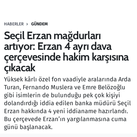
Gündem
HABERLER
GÜNDEM
Haber
Seçil Erzan mağdurları
Kültür Sanat
artıyor: Erzan 4 ayrı dava
çerçevesinde hakim karşısına
Kurumsal Haberler
çıkacak
Lezzet Durağı
Yüksek kârlı özel fon vaadiyle aralarında Arda
Turan, Fernando Muslera ve Emre Belözoğlu
Memur ve Kamu
gibi isimlerin de bulunduğu pek çok kişiyi
dolandırdığı iddia edilen banka müdürü Seçil
Otomobil
Erzan hakkında 4 yeni iddianame hazırlandı.
Bu çerçevede Erzan’ın yargılanmasına cuma
Oyun
günü başlanacak.
Ramazan