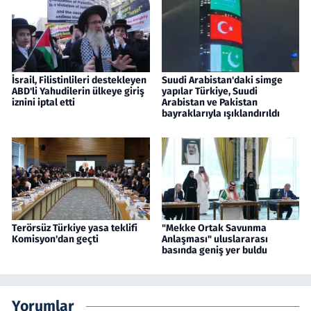
İsrail, Filistinlileri destekleyen
Suudi Arabistan'daki simge
ABD'li Yahudilerin ülkeye giriş
yapılar Türkiye, Suudi
iznini iptal etti
Arabistan ve Pakistan
bayraklarıyla ışıklandırıldı
Terörsüz Türkiye yasa teklifi
"Mekke Ortak Savunma
Komisyon'dan geçti
Anlaşması" uluslararası
basında geniş yer buldu
Yorumlar