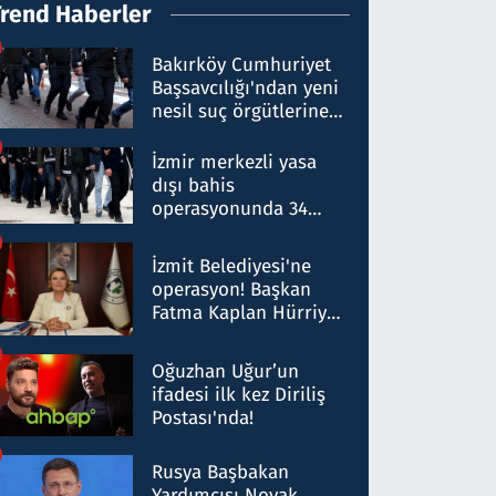
Trend Haberler
Bakırköy Cumhuriyet
Başsavcılığı'ndan yeni
nesil suç örgütlerine
operasyon: 50 şüpheli
hakkında gözaltı kararı
İzmir merkezli yasa
dışı bahis
operasyonunda 34
gözaltı: Yaklaşık 2
Milyar liralık para
İzmit Belediyesi'ne
trafiği tespit edildi
operasyon! Başkan
Fatma Kaplan Hürriyet
ve eşi gözaltına alındı
Oğuzhan Uğur’un
ifadesi ilk kez Diriliş
Postası'nda!
Rusya Başbakan
Yardımcısı Novak,