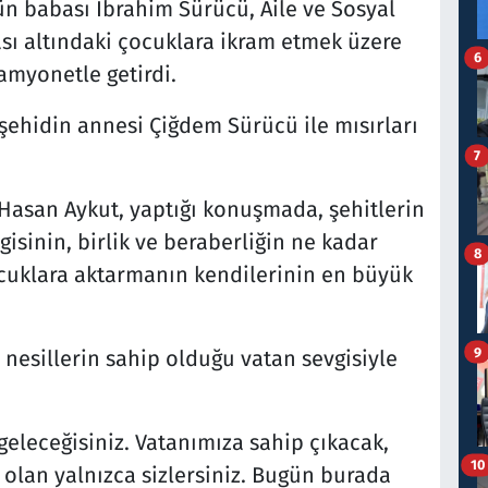
ün babası İbrahim Sürücü, Aile ve Sosyal
ı altındaki çocuklara ikram etmek üzere
6
amyonetle getirdi.
şehidin annesi Çiğdem Sürücü ile mısırları
7
 Hasan Aykut, yaptığı konuşmada, şehitlerin
gisinin, birlik ve beraberliğin ne kadar
8
uklara aktarmanın kendilerinin en büyük
9
 nesillerin sahip olduğu vatan sevgisiyle
 geleceğisiniz. Vatanımıza sahip çıkacak,
10
 olan yalnızca sizlersiniz. Bugün burada