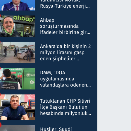
Rusya-Türkiye enerji
ortaklığının stratejik
nitelikte olduğunu
Ahbap
belirtti
soruşturmasında
ifadeler birbirine girdi:
Dokuz şüphelinin
ifadelerinden ortaya
Ankara'da bir kişinin 2
çıkan tablo şok etti
milyon lirasını gasp
eden şüpheliler
Kırıkkale'de yakalandı
DMM, "DOA
uygulamasında
vatandaşlara ödenen
iade tutarlarının
düşürüldüğü" iddiasını
Tutuklanan CHP Silivri
yalanladı
İlçe Başkanı Bulut'un
hesabında milyonluk
para trafiğine: Patron
talimat verdi, ben
Husiler: Suudi