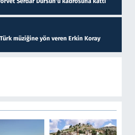
forvet Serdar Dursun'u kadrosuna kattı
 Türk müziğine yön veren Erkin Koray