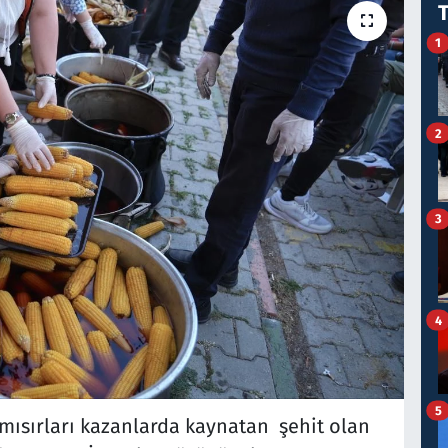
1
2
3
4
5
 mısırları kazanlarda kaynatan şehit olan