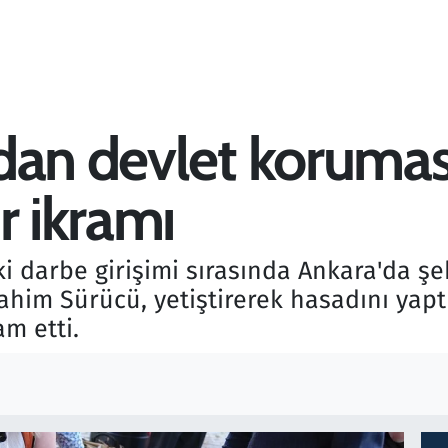
dan devlet korumas
r ikramı
 darbe girişimi sırasında Ankara'da şeh
im Sürücü, yetiştirerek hasadını yaptığ
m etti.