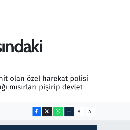
ındaki
it olan özel harekat polisi
ı mısırları pişirip devlet
-
+
A
A