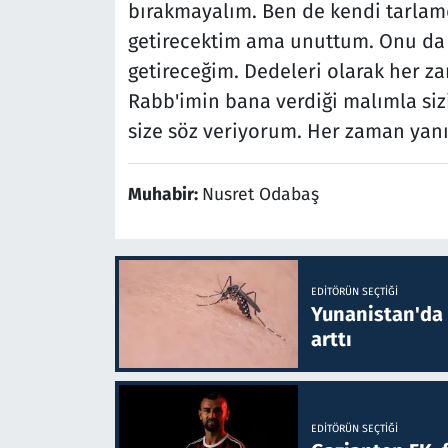
bırakmayalım. Ben de kendi tarlamda
getirecektim ama unuttum. Onu da
getireceğim. Dedeleri olarak her 
Rabb'imin bana verdiği malımla si
size söz veriyorum. Her zaman yanı
Muhabir:
Nusret Odabaş
EDITÖRÜN SEÇTIĞI
Yunanistan'da B
arttı
EDITÖRÜN SEÇTIĞI