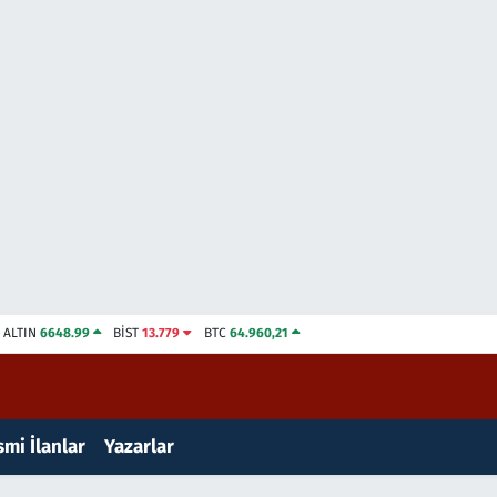
ALTIN
6648.99
BİST
13.779
BTC
64.960,21
mi İlanlar
Yazarlar