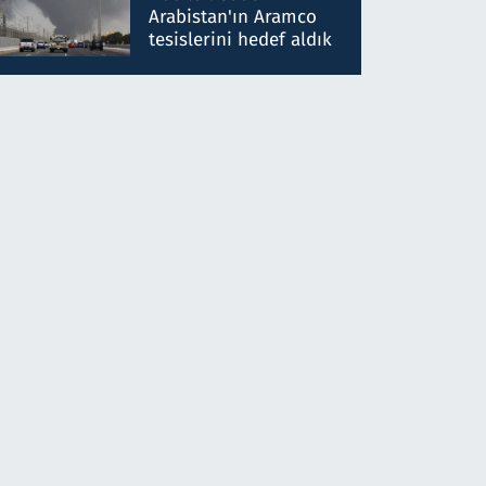
gönderdim
Arabistan'ın Aramco
tesislerini hedef aldık