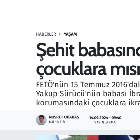
Resmi İlanlar
Rüya Tabirleri
HABERLER
YAŞAM
Şehit babasın
Sağlık
çocuklara mısı
Savunma Sanayi
Seçim 2023
FETÖ'nün 15 Temmuz 2016'daki
Yakup Sürücü'nün babası İbrah
Spor
korumasındaki çocuklara ikra
Teknoloji ve Bilim
NUSRET ODABAŞ
14.09.2024 - 09:40
MUHABIR
YAYINLANMA
Televizyon