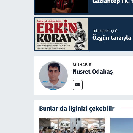
Gaziantep FK, 
EDITÖRÜN SEÇTIĞI
Özgün tarzıyla
MUHABIR
Nusret Odabaş
Bunlar da ilginizi çekebilir