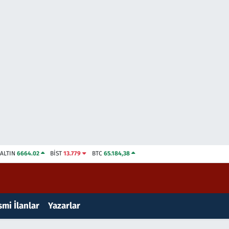
ALTIN
6664.02
BİST
13.779
BTC
65.184,38
mi İlanlar
Yazarlar