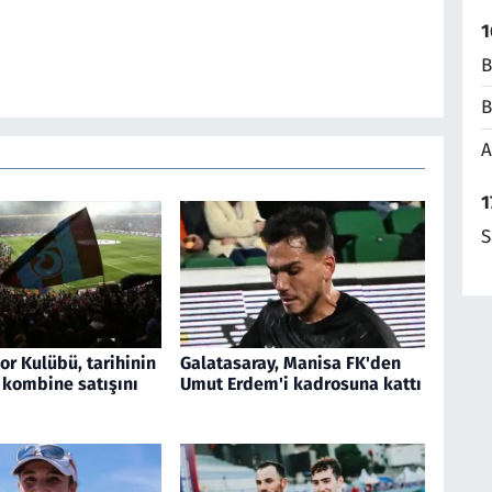
1
B
B
A
1
S
r Kulübü, tarihinin
Galatasaray, Manisa FK'den
 kombine satışını
Umut Erdem'i kadrosuna kattı