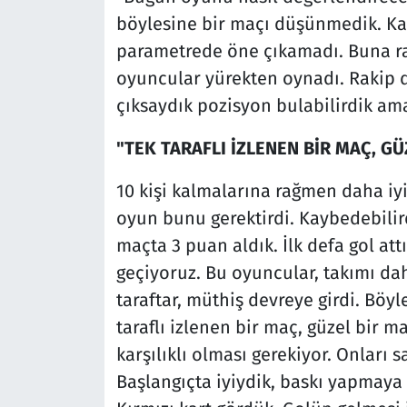
böylesine bir maçı düşünmedik. Ka
parametrede öne çıkamadı. Buna rağ
oyuncular yürekten oynadı. Rakip d
çıksaydık pozisyon bulabilirdik am
"TEK TARAFLI İZLENEN BİR MAÇ, G
10 kişi kalmalarına rağmen daha iy
oyun bunu gerektirdi. Kaybedebilirdi
maçta 3 puan aldık. İlk defa gol att
geçiyoruz. Bu oyuncular, takımı da
taraftar, müthiş devreye girdi. Böy
taraflı izlenen bir maç, güzel bir m
karşılıklı olması gerekiyor. Onlar
Başlangıçta iyiydik, baskı yapmaya