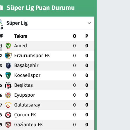
Süper Lig Puan Durumu
Süper Lig
#
Takım
O
P
Amed
0
0
1
Erzurumspor FK
0
0
2
Başakşehir
0
0
3
Kocaelispor
0
0
4
Beşiktaş
0
0
5
Eyüpspor
0
0
6
Galatasaray
0
0
7
Çorum FK
0
0
8
Gaziantep FK
0
0
9