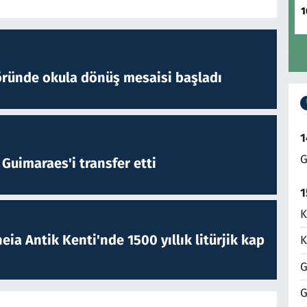
1
öründe okula dönüş mesaisi başladı
1
G
Guimaraes'i transfer etti
1
K
eia Antik Kenti'nde 1500 yıllık litürjik kap
K
G
G