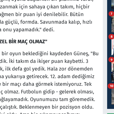
zanmak için sahaya çıkan takım, hiçbir
men bir puan iyi denilebilir. Bütün
7
a güçlü, formda. Savunmada kalıp, hızlı
a onu yapamadık." dedi.
8
ÜZEL BİR MAÇ OLMAZ"
i bir oyun beklediğini kaydeden Güneş, "Bu
9
k. İki takım da ikişer puan kaybetti. 3
ık, ilk defa gol yedik. Hala zor dönemden
ha yukarıya getirecek. 12. adam dediğimiz
le bir maçı daha görmek istemiyoruz. Tek
10
aç olmaz. Futbolun gidip - gelerek olması,
ı sağlayamadık. Oyunumuzu tam göremedik.
 çalıştık. Beklenmeyen bir pozisyon oldu.