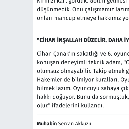
Kırmızı kart gördük. Golün gelmesi
düşünmedik. Onu çalışmamız lazım. 
onları mahcup etmeye hakkımız yok
"CİHAN İNŞALLAH DÜZELİR, DAHA İY
Cihan Çanak'ın sakatlığı ve 6. oyunc
konuşan deneyimli teknik adam, "Cih
olumsuz olmayabilir. Takip etmek g
Hakemler de bilmiyor kuralları. Oy
bilmek lazım. Oyuncuyu sahaya çık
hakkı doğuyor. Bunu da sormuştuk, y
olur." ifadelerini kullandı.
Muhabir:
Sercan Akkuzu