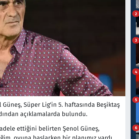
2
3
4
5
 Güneş, Süper Lig'in 5. haftasında Beşiktaş
ardından açıklamalarda bulundu.
ele ettiğini belirten Şenol Güneş,
6
im, oyuna başlarken bir planımız vardı,