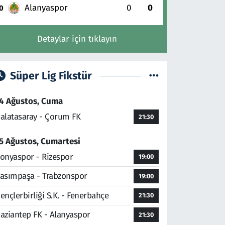
Alanyaspor
0
0
0
Detaylar için tıklayın
Süper Lig Fikstür
4 Ağustos, Cuma
alatasaray - Çorum FK
21:30
5 Ağustos, Cumartesi
onyaspor - Rizespor
19:00
asımpaşa - Trabzonspor
19:00
ençlerbirliği S.K. - Fenerbahçe
21:30
aziantep FK - Alanyaspor
21:30