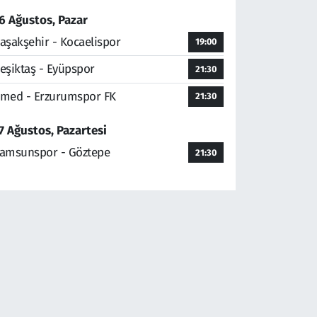
6 Ağustos, Pazar
aşakşehir - Kocaelispor
19:00
eşiktaş - Eyüpspor
21:30
med - Erzurumspor FK
21:30
7 Ağustos, Pazartesi
amsunspor - Göztepe
21:30