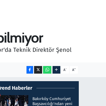
bilmiyor
or'da Teknik Direktör Şenol
-
+
A
A
Trend Haberler
Bakırköy Cumhuriyet
Başsavcılığı'ndan yeni