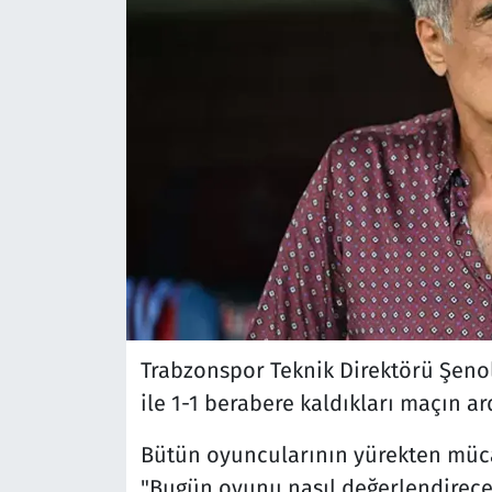
Trabzonspor Teknik Direktörü Şenol
ile 1-1 berabere kaldıkları maçın 
Bütün oyuncularının yürekten mücad
"Bugün oyunu nasıl değerlendireceğ