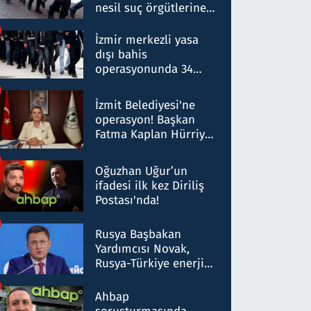
nesil suç örgütlerine
operasyon: 50 şüpheli
hakkında gözaltı kararı
İzmir merkezli yasa
dışı bahis
operasyonunda 34
gözaltı: Yaklaşık 2
Milyar liralık para
İzmit Belediyesi'ne
trafiği tespit edildi
operasyon! Başkan
Fatma Kaplan Hürriyet
ve eşi gözaltına alındı
Oğuzhan Uğur’un
ifadesi ilk kez Diriliş
Postası'nda!
Rusya Başbakan
Yardımcısı Novak,
Rusya-Türkiye enerji
ortaklığının stratejik
nitelikte olduğunu
Ahbap
belirtti