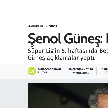
Resmi İlanlar
Rüya Tabirleri
HABERLER
SPOR
Şenol Güneş: 
Sağlık
Savunma Sanayi
Süper Lig'in 5. haftasında Be
Güneş açıklamalar yaptı.
Seçim 2023
SERCAN AKKUZU
16.09.2024 - 12:16
16.09
Spor
EDITÖR
YAYINLANMA
GÜ
Teknoloji ve Bilim
Televizyon