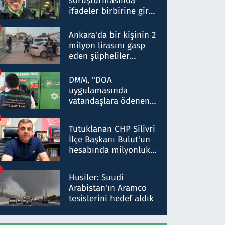
soruşturmasında
ifadeler birbirine girdi:
Dokuz şüphelinin
ifadelerinden ortaya
Ankara'da bir kişinin 2
çıkan tablo şok etti
milyon lirasını gasp
eden şüpheliler
Kırıkkale'de yakalandı
DMM, "DOA
uygulamasında
vatandaşlara ödenen
iade tutarlarının
düşürüldüğü" iddiasını
Tutuklanan CHP Silivri
yalanladı
İlçe Başkanı Bulut'un
hesabında milyonluk
para trafiğine: Patron
talimat verdi, ben
Husiler: Suudi
gönderdim
Arabistan'ın Aramco
tesislerini hedef aldık