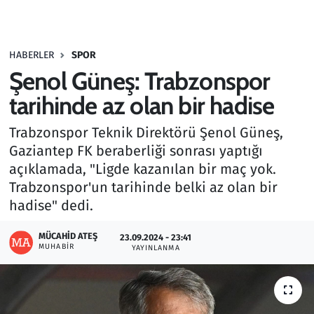
Gündem
HABERLER
SPOR
Haber
Şenol Güneş: Trabzonspor
Kültür Sanat
tarihinde az olan bir hadise
Trabzonspor Teknik Direktörü Şenol Güneş,
Kurumsal Haberler
Gaziantep FK beraberliği sonrası yaptığı
açıklamada, "Ligde kazanılan bir maç yok.
Lezzet Durağı
Trabzonspor'un tarihinde belki az olan bir
Memur ve Kamu
hadise" dedi.
MÜCAHID ATEŞ
Otomobil
23.09.2024 - 23:41
MUHABIR
YAYINLANMA
Oyun
Ramazan