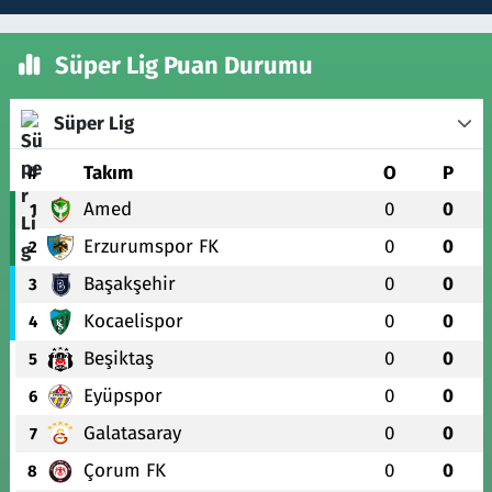
Süper Lig Puan Durumu
Süper Lig
#
Takım
O
P
Amed
0
0
1
Erzurumspor FK
0
0
2
Başakşehir
0
0
3
Kocaelispor
0
0
4
Beşiktaş
0
0
5
Eyüpspor
0
0
6
Galatasaray
0
0
7
Çorum FK
0
0
8