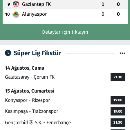
Gaziantep FK
0
0
9
Alanyaspor
0
0
10
Detaylar için tıklayın
Süper Lig Fikstür
14 Ağustos, Cuma
Galatasaray - Çorum FK
21:30
15 Ağustos, Cumartesi
Konyaspor - Rizespor
19:00
Kasımpaşa - Trabzonspor
19:00
Gençlerbirliği S.K. - Fenerbahçe
21:30