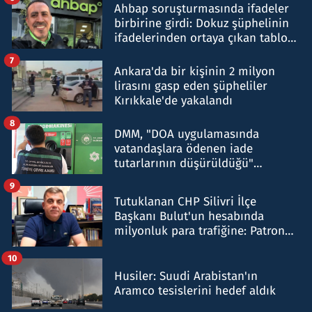
Ahbap soruşturmasında ifadeler
birbirine girdi: Dokuz şüphelinin
ifadelerinden ortaya çıkan tablo
şok etti
7
Ankara'da bir kişinin 2 milyon
lirasını gasp eden şüpheliler
Kırıkkale'de yakalandı
8
DMM, "DOA uygulamasında
vatandaşlara ödenen iade
tutarlarının düşürüldüğü"
iddiasını yalanladı
9
Tutuklanan CHP Silivri İlçe
Başkanı Bulut'un hesabında
milyonluk para trafiğine: Patron
talimat verdi, ben gönderdim
10
Husiler: Suudi Arabistan'ın
Aramco tesislerini hedef aldık