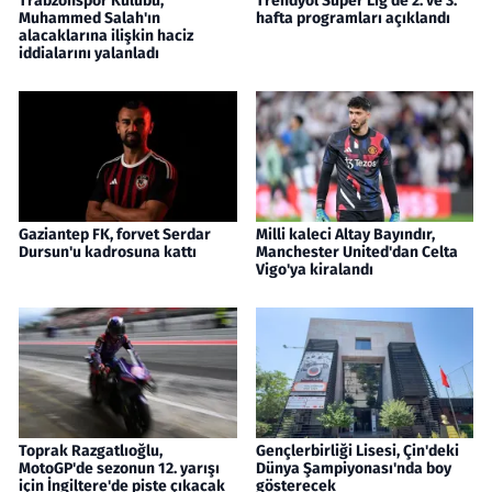
Trabzonspor Kulübü,
Trendyol Süper Lig'de 2. ve 3.
Muhammed Salah'ın
hafta programları açıklandı
alacaklarına ilişkin haciz
iddialarını yalanladı
Gaziantep FK, forvet Serdar
Milli kaleci Altay Bayındır,
Dursun'u kadrosuna kattı
Manchester United'dan Celta
Vigo'ya kiralandı
Toprak Razgatlıoğlu,
Gençlerbirliği Lisesi, Çin'deki
MotoGP'de sezonun 12. yarışı
Dünya Şampiyonası'nda boy
için İngiltere'de piste çıkacak
gösterecek