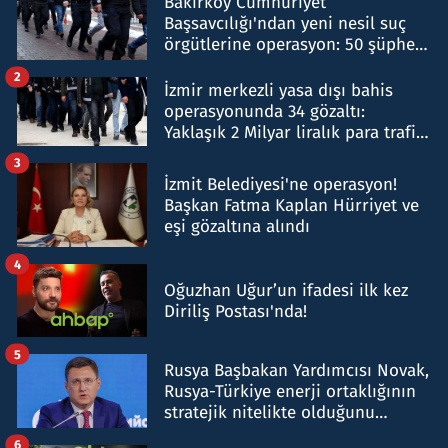
Bakırköy Cumhuriyet
Başsavcılığı'ndan yeni nesil suç
örgütlerine operasyon: 50 şüpheli
hakkında gözaltı kararı
2
İzmir merkezli yasa dışı bahis
operasyonunda 34 gözaltı:
Yaklaşık 2 Milyar liralık para trafiği
tespit edildi
3
İzmit Belediyesi'ne operasyon!
Başkan Fatma Kaplan Hürriyet ve
eşi gözaltına alındı
4
Oğuzhan Uğur’un ifadesi ilk kez
Diriliş Postası'nda!
5
Rusya Başbakan Yardımcısı Novak,
Rusya-Türkiye enerji ortaklığının
stratejik nitelikte olduğunu
belirtti
6