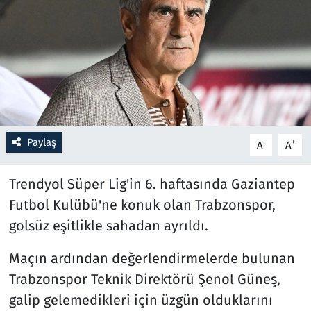
Resmi İlanlar
Rüya Tabirleri
Sağlık
Savunma Sanayi
Paylaş
-
+
A
A
Seçim 2023
Trendyol Süper Lig'in 6. haftasında Gaziantep
Futbol Kulübü'ne konuk olan Trabzonspor,
Spor
golsüz eşitlikle sahadan ayrıldı.
Teknoloji ve Bilim
Maçın ardından değerlendirmelerde bulunan
Trabzonspor Teknik Direktörü Şenol Güneş,
Televizyon
galip gelemedikleri için üzgün olduklarını