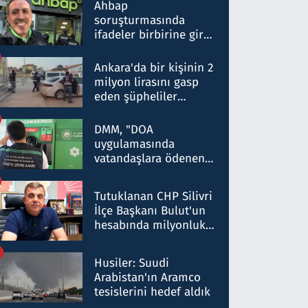
nitelikte olduğunu
Ahbap
belirtti
soruşturmasında
ifadeler birbirine girdi:
Dokuz şüphelinin
ifadelerinden ortaya
Ankara'da bir kişinin 2
çıkan tablo şok etti
milyon lirasını gasp
eden şüpheliler
Kırıkkale'de yakalandı
DMM, "DOA
uygulamasında
vatandaşlara ödenen
iade tutarlarının
düşürüldüğü" iddiasını
Tutuklanan CHP Silivri
yalanladı
İlçe Başkanı Bulut'un
hesabında milyonluk
para trafiğine: Patron
talimat verdi, ben
Husiler: Suudi
gönderdim
Arabistan'ın Aramco
tesislerini hedef aldık