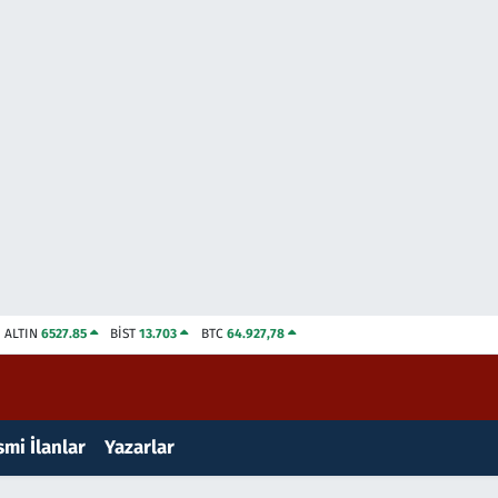
ALTIN
6527.85
BİST
13.703
BTC
64.927,78
mi İlanlar
Yazarlar