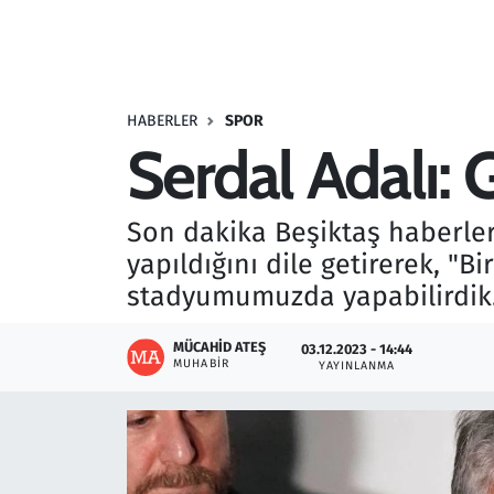
Resmi İlanlar
Rüya Tabirleri
HABERLER
SPOR
Serdal Adalı:
Sağlık
Savunma Sanayi
Son dakika Beşiktaş haberleri
yapıldığını dile getirerek, "
Seçim 2023
stadyumumuzda yapabilirdik.'
Spor
MÜCAHID ATEŞ
03.12.2023 - 14:44
MUHABIR
YAYINLANMA
Teknoloji ve Bilim
Televizyon