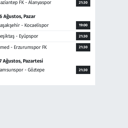
aziantep FK - Alanyaspor
21:30
6 Ağustos, Pazar
aşakşehir - Kocaelispor
19:00
eşiktaş - Eyüpspor
21:30
med - Erzurumspor FK
21:30
7 Ağustos, Pazartesi
amsunspor - Göztepe
21:30