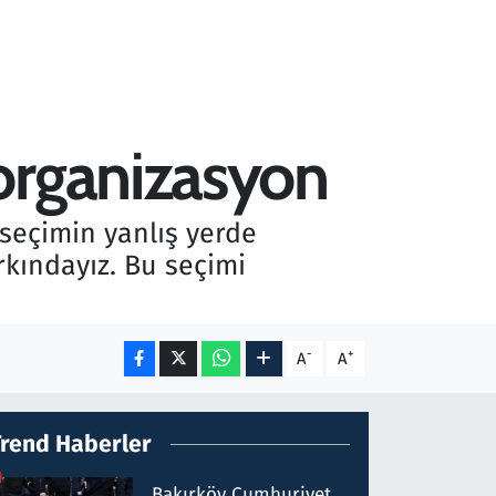
organizasyon
 seçimin yanlış yerde
rkındayız. Bu seçimi
-
+
A
A
Trend Haberler
Bakırköy Cumhuriyet