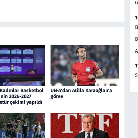
G
1
B
B
A
1
S
Kadınlar Basketbol
UEFA'dan Atilla Karaoğlan'a
'nin 2026-2027
görev
stür çekimi yapıldı