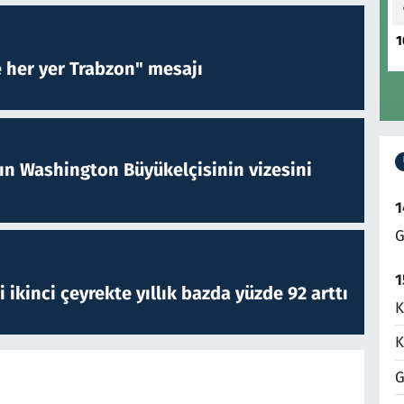
1
e her yer Trabzon" mesajı
nın Washington Büyükelçisinin vizesini
1
G
1
i ikinci çeyrekte yıllık bazda yüzde 92 arttı
K
K
G