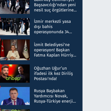
Başsavcılığı'ndan yeni
nesil suç örgütlerine
operasyon: 50 şüpheli
hakkında gözaltı kararı
İzmir merkezli yasa
dışı bahis
operasyonunda 34
gözaltı: Yaklaşık 2
Milyar liralık para
İzmit Belediyesi'ne
trafiği tespit edildi
operasyon! Başkan
Fatma Kaplan Hürriyet
ve eşi gözaltına alındı
Oğuzhan Uğur’un
ifadesi ilk kez Diriliş
Postası'nda!
Rusya Başbakan
Yardımcısı Novak,
Rusya-Türkiye enerji
ortaklığının stratejik