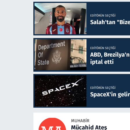
EDITÖRÜN SEÇTIĞI
Salah'tan "Biz
EDITÖRÜN SEÇTIĞI
ABD, Brezilya'
iptal etti
EDITÖRÜN SEÇTIĞI
SpaceX'in gelir
MUHABIR
Mücahid Ateş