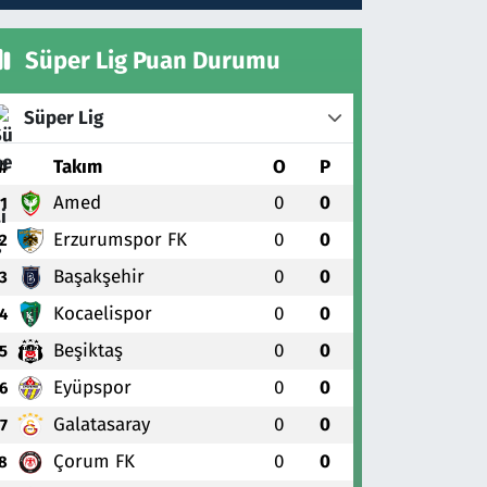
Süper Lig Puan Durumu
Süper Lig
#
Takım
O
P
Amed
0
0
1
Erzurumspor FK
0
0
2
Başakşehir
0
0
3
Kocaelispor
0
0
4
Beşiktaş
0
0
5
Eyüpspor
0
0
6
Galatasaray
0
0
7
Çorum FK
0
0
8