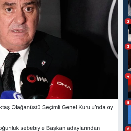
2
3
4
5
ktaş Olağanüstü Seçimli Genel Kurulu’nda oy
yoğunluk sebebiyle Başkan adaylarından
6