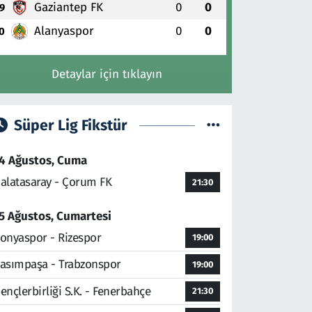
Gaziantep FK
0
0
9
Alanyaspor
0
0
0
Detaylar için tıklayın
Süper Lig Fikstür
4 Ağustos, Cuma
alatasaray - Çorum FK
21:30
5 Ağustos, Cumartesi
onyaspor - Rizespor
19:00
asımpaşa - Trabzonspor
19:00
ençlerbirliği S.K. - Fenerbahçe
21:30