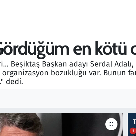
 Gördüğüm en kötü 
... Beşiktaş Başkan adayı Serdal Adalı,
Bir organizasyon bozukluğu var. Bunun fa
' dedi.
1