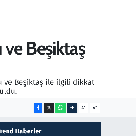
 ve Beşiktaş
e Beşiktaş ile ilgili dikkat
uldu.
-
+
A
A
Trend Haberler