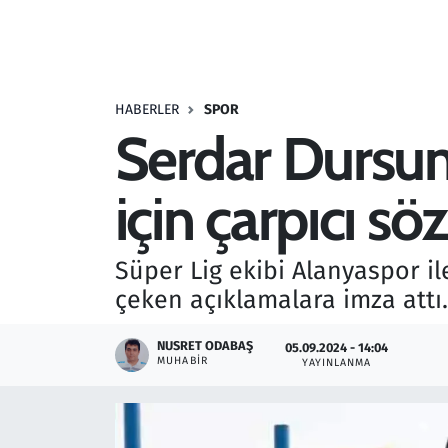
Resmi İlanlar
Rüya Tabirleri
HABERLER
SPOR
Serdar Dursun
Sağlık
için çarpıcı sö
Savunma Sanayi
Seçim 2023
Süper Lig ekibi Alanyaspor il
çeken açıklamalara imza attı.
Spor
NUSRET ODABAŞ
05.09.2024 - 14:04
Teknoloji ve Bilim
MUHABIR
YAYINLANMA
Televizyon