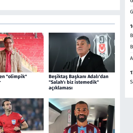
G
G
1
B
B
A
1
en "olimpik"
Beşiktaş Başkanı Adalı'dan
S
r
"Salah'ı biz istemedik"
açıklaması