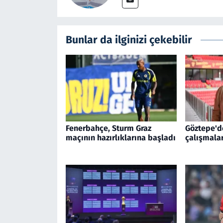
Bunlar da ilginizi çekebilir
Fenerbahçe, Sturm Graz
Göztepe'd
maçının hazırlıklarına başladı
çalışmala