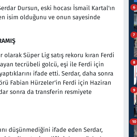
erdar Dursun, eski hocası İsmail Kartal'ın
6
iren isim olduğunu ve onun sayesinde
7
RAMIŞ
r olarak Süper Lig satış rekoru kıran Ferdi
8
yan tecrübeli golcü, eşi ile Ferdi için
yaptıklarını ifade etti. Serdar, daha sonra
örü Fabian Hürzeler'in Ferdi için Haziran
9
adar sonra da transferin resmiyete
10
ını düşünmediğini ifade eden Serdar,