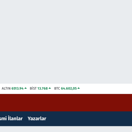
ALTIN
6513.94
BİST
13.768
BTC
64.602,05
mi İlanlar
Yazarlar