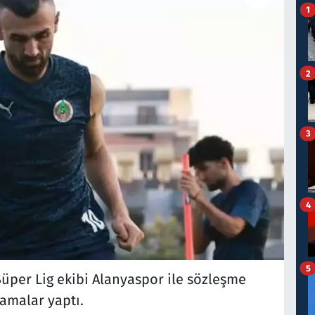
1
2
3
4
5
üper Lig ekibi Alanyaspor ile sözleşme
amalar yaptı.