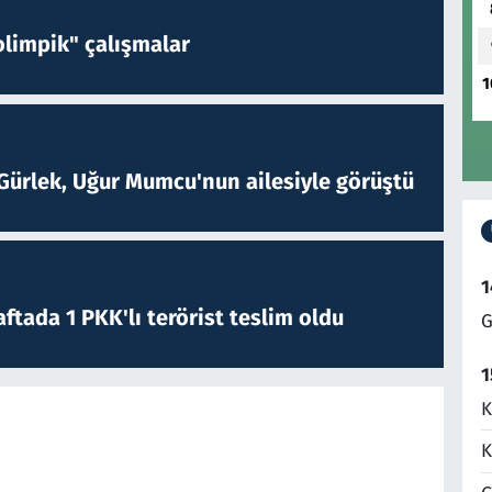
limpik" çalışmalar
1
Gürlek, Uğur Mumcu'nun ailesiyle görüştü
1
ftada 1 PKK'lı terörist teslim oldu
G
1
K
K