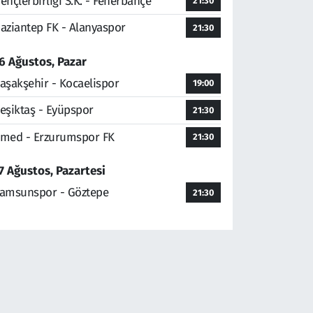
ençlerbirliği S.K. - Fenerbahçe
21:30
aziantep FK - Alanyaspor
21:30
6 Ağustos, Pazar
aşakşehir - Kocaelispor
19:00
eşiktaş - Eyüpspor
21:30
med - Erzurumspor FK
21:30
7 Ağustos, Pazartesi
amsunspor - Göztepe
21:30