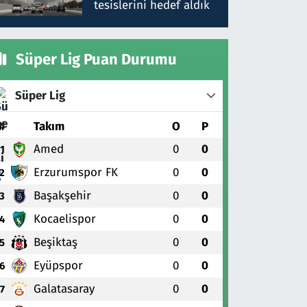
tesislerini hedef aldık
Süper Lig Puan Durumu
Süper Lig
#
Takım
O
P
Amed
0
0
1
Erzurumspor FK
0
0
2
Başakşehir
0
0
3
Kocaelispor
0
0
4
Beşiktaş
0
0
5
Eyüpspor
0
0
6
Galatasaray
0
0
7