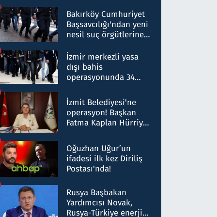
Bakırköy Cumhuriyet
Başsavcılığı'ndan yeni
nesil suç örgütlerine
operasyon: 50 şüpheli
hakkında gözaltı kararı
İzmir merkezli yasa
dışı bahis
operasyonunda 34
gözaltı: Yaklaşık 2
Milyar liralık para
İzmit Belediyesi'ne
trafiği tespit edildi
operasyon! Başkan
Fatma Kaplan Hürriyet
ve eşi gözaltına alındı
Oğuzhan Uğur’un
ifadesi ilk kez Diriliş
Postası'nda!
Rusya Başbakan
Yardımcısı Novak,
Rusya-Türkiye enerji