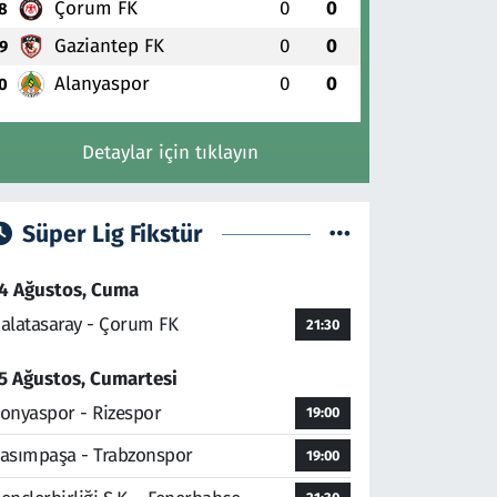
Çorum FK
0
0
8
Gaziantep FK
0
0
9
Alanyaspor
0
0
0
Detaylar için tıklayın
Süper Lig Fikstür
4 Ağustos, Cuma
alatasaray - Çorum FK
21:30
5 Ağustos, Cumartesi
onyaspor - Rizespor
19:00
asımpaşa - Trabzonspor
19:00