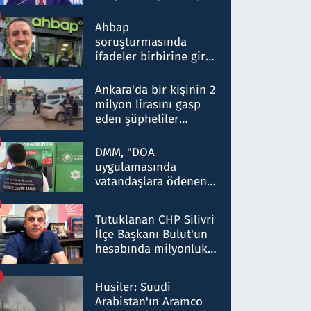
ortaklığının stratejik
nitelikte olduğunu
Ahbap
belirtti
soruşturmasında
ifadeler birbirine girdi:
Dokuz şüphelinin
ifadelerinden ortaya
Ankara'da bir kişinin 2
çıkan tablo şok etti
milyon lirasını gasp
eden şüpheliler
Kırıkkale'de yakalandı
DMM, "DOA
uygulamasında
vatandaşlara ödenen
iade tutarlarının
düşürüldüğü" iddiasını
Tutuklanan CHP Silivri
yalanladı
İlçe Başkanı Bulut'un
hesabında milyonluk
para trafiğine: Patron
talimat verdi, ben
Husiler: Suudi
gönderdim
Arabistan'ın Aramco