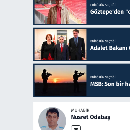
EDITÖRÜN SEÇTIĞI
Göztepe'den "o
EDITÖRÜN SEÇTIĞI
Adalet Bakanı 
EDITÖRÜN SEÇTIĞI
MSB: Son bir ha
MUHABIR
Nusret Odabaş