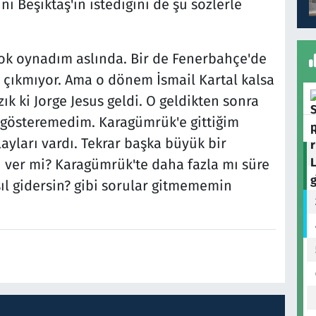
i Beşiktaş'ın istediğini de şu sözlerle
ok oynadım aslında. Bir de Fenerbahçe'de
 çıkmıyor. Ama o dönem İsmail Kartal kalsa
k ki Jorge Jesus geldi. O geldikten sonra
a gösteremedim. Karagümrük'e gittiğim
ayları vardı. Tekrar başka büyük bir
n ver mi? Karagümrük'te daha fazla mı süre
sıl gidersin? gibi sorular gitmememin