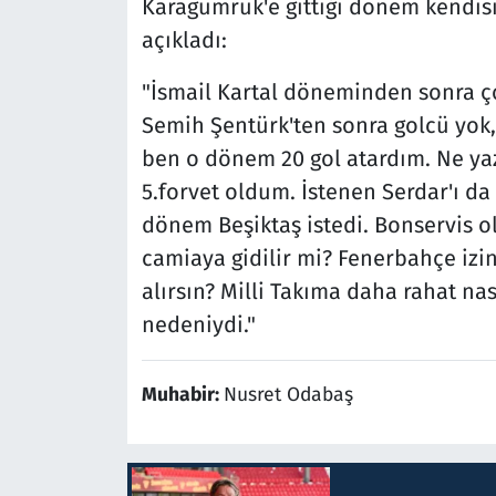
Karagümrük'e gittiği dönem kendisin
açıkladı:
"İsmail Kartal döneminden sonra ç
Semih Şentürk'ten sonra golcü yok,
ben o dönem 20 gol atardım. Ne yazı
5.forvet oldum. İstenen Serdar'ı d
dönem Beşiktaş istedi. Bonservis ol
camiaya gidilir mi? Fenerbahçe izi
alırsın? Milli Takıma daha rahat na
nedeniydi."
Muhabir:
Nusret Odabaş