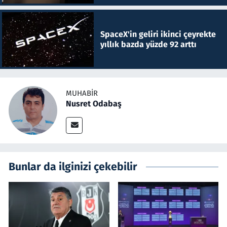
SpaceX'in geliri ikinci çeyrekte
yıllık bazda yüzde 92 arttı
MUHABIR
Nusret Odabaş
Bunlar da ilginizi çekebilir