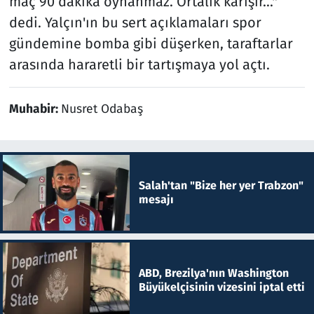
maç 90 dakika oynanmaz. Ortalık karışır..."
dedi. Yalçın'ın bu sert açıklamaları spor
gündemine bomba gibi düşerken, taraftarlar
arasında hararetli bir tartışmaya yol açtı.
Muhabir:
Nusret Odabaş
Salah'tan "Bize her yer Trabzon"
mesajı
ABD, Brezilya'nın Washington
Büyükelçisinin vizesini iptal etti