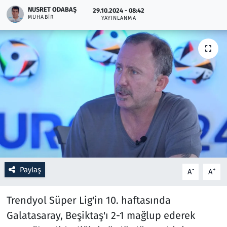
NUSRET ODABAŞ
29.10.2024 - 08:42
MUHABIR
YAYINLANMA
Resmi İlanlar
Rüya Tabirleri
Sağlık
Savunma Sanayi
Seçim 2023
Spor
Paylaş
-
+
A
A
Teknoloji ve Bilim
Trendyol Süper Lig'in 10. haftasında
Televizyon
Galatasaray, Beşiktaş'ı 2-1 mağlup ederek