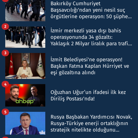
Bakırköy Cumhuriyet
Başsavcılığı'ndan yeni nesil suç
örgütlerine operasyon: 50 şüpheli
hakkında gözaltı kararı
2
İzmir merkezli yasa dışı bahis
operasyonunda 34 gözaltı:
Yaklaşık 2 Milyar liralık para trafiği
tespit edildi
3
İzmit Belediyesi'ne operasyon!
Başkan Fatma Kaplan Hürriyet ve
eşi gözaltına alındı
4
Oğuzhan Uğur’un ifadesi ilk kez
Diriliş Postası'nda!
5
Rusya Başbakan Yardımcısı Novak,
Rusya-Türkiye enerji ortaklığının
stratejik nitelikte olduğunu
belirtti