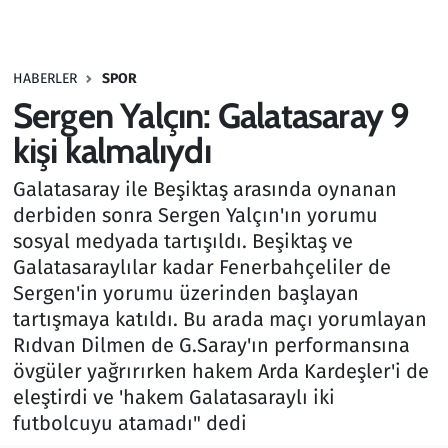
Gündem
HABERLER
SPOR
Haber
Sergen Yalçın: Galatasaray 9
Kültür Sanat
kişi kalmalıydı
Galatasaray ile Beşiktaş arasında oynanan
Kurumsal Haberler
derbiden sonra Sergen Yalçın'ın yorumu
sosyal medyada tartışıldı. Beşiktaş ve
Lezzet Durağı
Galatasaraylılar kadar Fenerbahçeliler de
Memur ve Kamu
Sergen'in yorumu üzerinden başlayan
tartışmaya katıldı. Bu arada maçı yorumlayan
Otomobil
Rıdvan Dilmen de G.Saray'ın performansına
övgüler yağrırırken hakem Arda Kardeşler'i de
Oyun
eleştirdi ve 'hakem Galatasaraylı iki
futbolcuyu atamadı" dedi
Ramazan