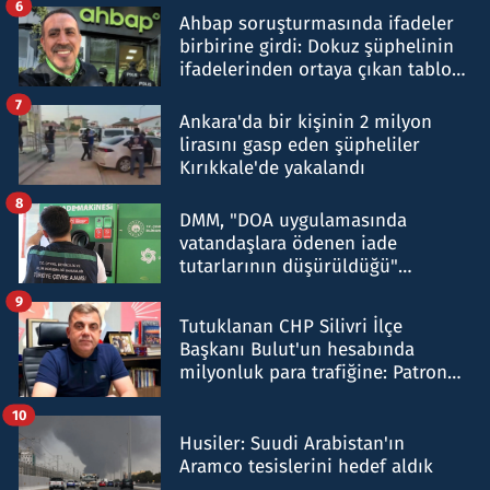
6
Ahbap soruşturmasında ifadeler
birbirine girdi: Dokuz şüphelinin
ifadelerinden ortaya çıkan tablo
şok etti
7
Ankara'da bir kişinin 2 milyon
lirasını gasp eden şüpheliler
Kırıkkale'de yakalandı
8
DMM, "DOA uygulamasında
vatandaşlara ödenen iade
tutarlarının düşürüldüğü"
iddiasını yalanladı
9
Tutuklanan CHP Silivri İlçe
Başkanı Bulut'un hesabında
milyonluk para trafiğine: Patron
talimat verdi, ben gönderdim
10
Husiler: Suudi Arabistan'ın
Aramco tesislerini hedef aldık