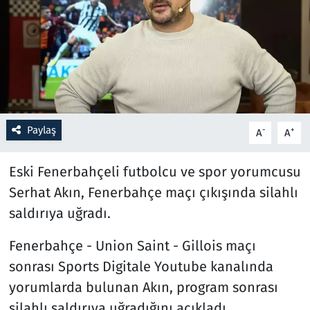
Resmi İlanlar
Rüya Tabirleri
Sağlık
Paylaş
-
+
A
A
Savunma Sanayi
Eski Fenerbahçeli futbolcu ve spor yorumcusu
Seçim 2023
Serhat Akın, Fenerbahçe maçı çıkışında silahlı
Spor
saldırıya uğradı.
Teknoloji ve Bilim
Fenerbahçe - Union Saint - Gillois maçı
sonrası Sports Digitale Youtube kanalında
Televizyon
yorumlarda bulunan Akın, program sonrası
silahlı saldırıya uğradığını açıkladı.