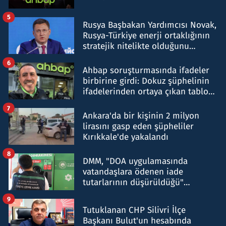
5
Rusya Başbakan Yardımcısı Novak,
Rusya-Türkiye enerji ortaklığının
stratejik nitelikte olduğunu
belirtti
6
Ahbap soruşturmasında ifadeler
birbirine girdi: Dokuz şüphelinin
ifadelerinden ortaya çıkan tablo
şok etti
7
Ankara'da bir kişinin 2 milyon
lirasını gasp eden şüpheliler
Kırıkkale'de yakalandı
8
DMM, "DOA uygulamasında
vatandaşlara ödenen iade
tutarlarının düşürüldüğü"
iddiasını yalanladı
9
Tutuklanan CHP Silivri İlçe
Başkanı Bulut'un hesabında