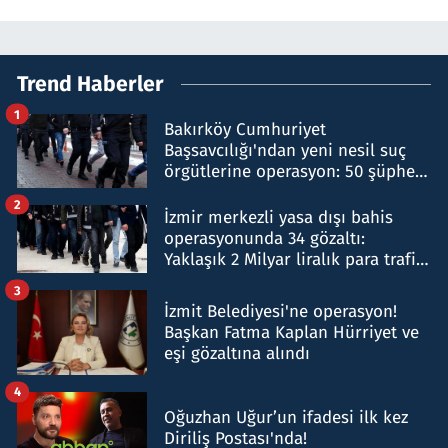
Trend Haberler
1
Bakırköy Cumhuriyet
Başsavcılığı'ndan yeni nesil suç
örgütlerine operasyon: 50 şüpheli
hakkında gözaltı kararı
2
İzmir merkezli yasa dışı bahis
operasyonunda 34 gözaltı:
Yaklaşık 2 Milyar liralık para trafiği
tespit edildi
3
İzmit Belediyesi'ne operasyon!
Başkan Fatma Kaplan Hürriyet ve
eşi gözaltına alındı
4
Oğuzhan Uğur’un ifadesi ilk kez
Diriliş Postası'nda!