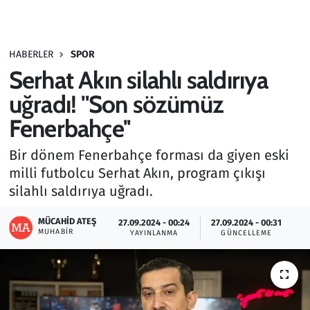
Gündem
HABERLER
SPOR
Haber
Serhat Akın silahlı saldırıya
Kültür Sanat
uğradı! ''Son sözümüz
Fenerbahçe''
Kurumsal Haberler
Bir dönem Fenerbahçe forması da giyen eski
Lezzet Durağı
milli futbolcu Serhat Akın, program çıkışı
silahlı saldırıya uğradı.
Memur ve Kamu
MÜCAHID ATEŞ
27.09.2024 - 00:24
27.09.2024 - 00:31
MUHABIR
YAYINLANMA
GÜNCELLEME
Otomobil
Oyun
Ramazan