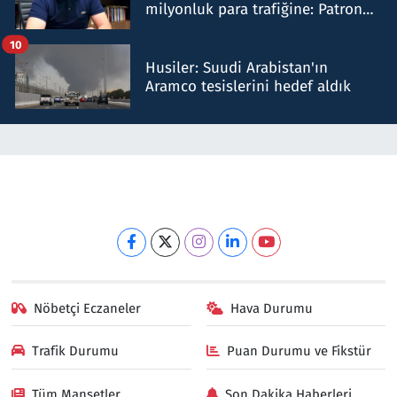
milyonluk para trafiğine: Patron
talimat verdi, ben gönderdim
10
Husiler: Suudi Arabistan'ın
Aramco tesislerini hedef aldık
Nöbetçi Eczaneler
Hava Durumu
Trafik Durumu
Puan Durumu ve Fikstür
Tüm Manşetler
Son Dakika Haberleri