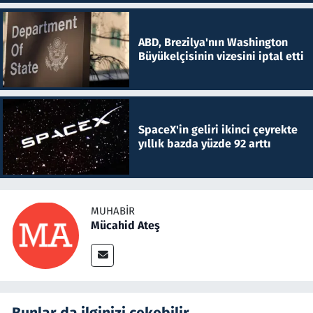
ABD, Brezilya'nın Washington
Büyükelçisinin vizesini iptal etti
SpaceX'in geliri ikinci çeyrekte
yıllık bazda yüzde 92 arttı
MUHABIR
Mücahid Ateş
Bunlar da ilginizi çekebilir