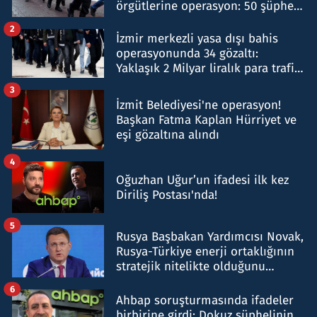
örgütlerine operasyon: 50 şüpheli
hakkında gözaltı kararı
2
İzmir merkezli yasa dışı bahis
operasyonunda 34 gözaltı:
Yaklaşık 2 Milyar liralık para trafiği
tespit edildi
3
İzmit Belediyesi'ne operasyon!
Başkan Fatma Kaplan Hürriyet ve
eşi gözaltına alındı
4
Oğuzhan Uğur’un ifadesi ilk kez
Diriliş Postası'nda!
5
Rusya Başbakan Yardımcısı Novak,
Rusya-Türkiye enerji ortaklığının
stratejik nitelikte olduğunu
belirtti
6
Ahbap soruşturmasında ifadeler
birbirine girdi: Dokuz şüphelinin