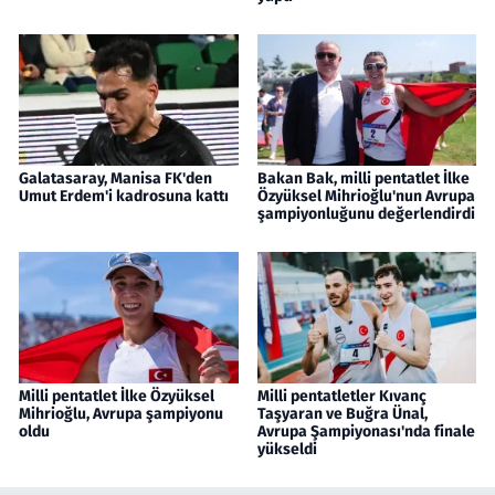
Galatasaray, Manisa FK'den
Bakan Bak, milli pentatlet İlke
Umut Erdem'i kadrosuna kattı
Özyüksel Mihrioğlu'nun Avrupa
şampiyonluğunu değerlendirdi
Milli pentatlet İlke Özyüksel
Milli pentatletler Kıvanç
Mihrioğlu, Avrupa şampiyonu
Taşyaran ve Buğra Ünal,
oldu
Avrupa Şampiyonası'nda finale
yükseldi