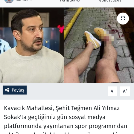
YAYINLANMA
GÜNCELLEME
Resmi İlanlar
Rüya Tabirleri
Sağlık
Savunma Sanayi
Seçim 2023
Spor
Paylaş
-
+
A
A
Teknoloji ve Bilim
Kavacık Mahallesi, Şehit Teğmen Ali Yılmaz
Sokak'ta geçtiğimiz gün sosyal medya
Televizyon
platformunda yayınlanan spor programından