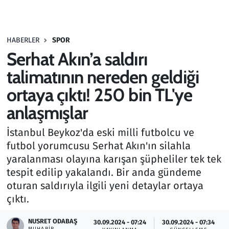
Gündem
HABERLER
SPOR
Haber
Serhat Akın’a saldırı
Kültür Sanat
talimatının nereden geldiği
ortaya çıktı! 250 bin TL'ye
Kurumsal Haberler
anlaşmışlar
Lezzet Durağı
İstanbul Beykoz'da eski milli futbolcu ve
futbol yorumcusu Serhat Akın'ın silahla
Memur ve Kamu
yaralanması olayına karışan şüpheliler tek tek
tespit edilip yakalandı. Bir anda gündeme
Otomobil
oturan saldırıyla ilgili yeni detaylar ortaya
çıktı.
Oyun
NUSRET ODABAŞ
30.09.2024 - 07:24
30.09.2024 - 07:34
Ramazan
MUHABIR