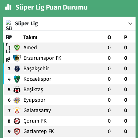
Süper Lig Puan Durumu
Süper Lig
#
Takım
O
P
Amed
0
0
1
Erzurumspor FK
0
0
2
Başakşehir
0
0
3
Kocaelispor
0
0
4
Beşiktaş
0
0
5
Eyüpspor
0
0
6
Galatasaray
0
0
7
Çorum FK
0
0
8
Gaziantep FK
0
0
9