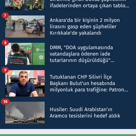
ifadelerinden ortaya çıkan tablo
şok etti
7
Ankara'da bir kişinin 2 milyon
lirasını gasp eden şüpheliler
Kırıkkale'de yakalandı
8
DMM, "DOA uygulamasında
vatandaşlara ödenen iade
tutarlarının düşürüldüğü"
iddiasını yalanladı
9
Tutuklanan CHP Silivri İlçe
Başkanı Bulut'un hesabında
milyonluk para trafiğine: Patron
talimat verdi, ben gönderdim
10
Husiler: Suudi Arabistan'ın
Aramco tesislerini hedef aldık