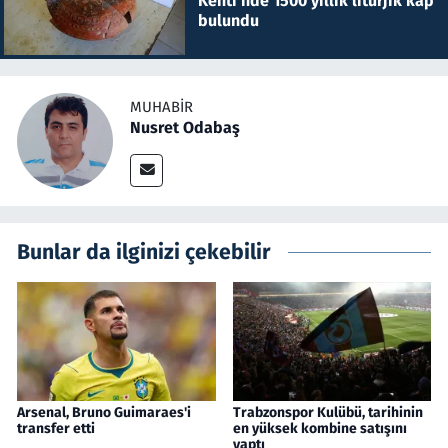
Kenti'nde 1500 yıllık litürjik kap
bulundu
MUHABIR
Nusret Odabaş
Bunlar da ilginizi çekebilir
Arsenal, Bruno Guimaraes'i
Trabzonspor Kulübü, tarihinin
transfer etti
en yüksek kombine satışını
yaptı