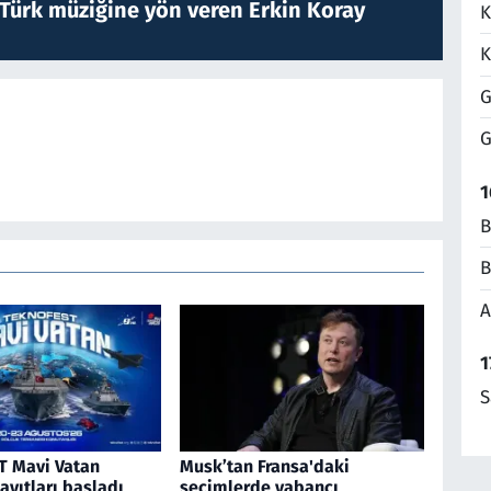
 Türk müziğine yön veren Erkin Koray
K
K
G
G
1
B
B
A
1
S
 Mavi Vatan
Musk’tan Fransa'daki
kayıtları başladı
seçimlerde yabancı