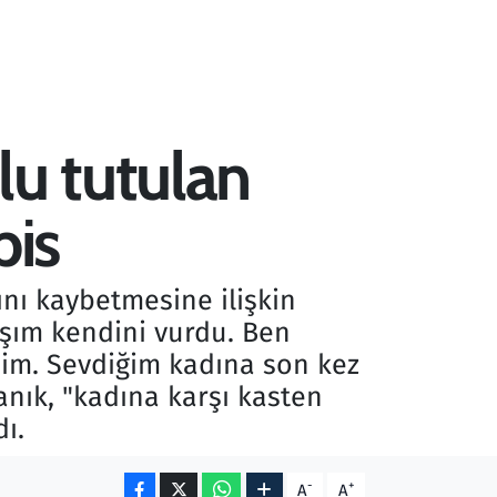
lu tutulan
pis
ını kaybetmesine ilişkin
aşım kendini vurdu. Ben
im. Sevdiğim kadına son kez
anık, "kadına karşı kasten
ı.
-
+
A
A