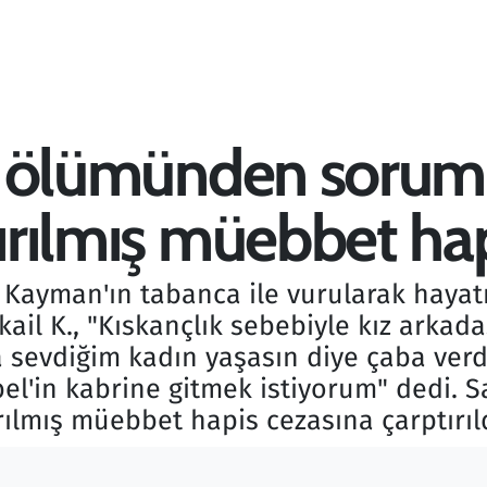
sır ölümünden sorum
tırılmış müebbet ha
l Kayman'ın tabanca ile vurularak hayat
ail K., "Kıskançlık sebebiyle kız arkad
 sevdiğim kadın yaşasın diye çaba verd
el'in kabrine gitmek istiyorum" dedi. S
ılmış müebbet hapis cezasına çarptırıld