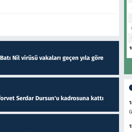
1
atı Nil virüsü vakaları geçen yıla göre
forvet Serdar Dursun'u kadrosuna kattı
1
G
1