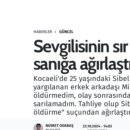
Resmi İlanlar
Rüya Tabirleri
HABERLER
GÜNCEL
Sevgilisinin 
Sağlık
sanığa ağırlaş
Savunma Sanayi
Seçim 2023
Kocaeli'de 25 yaşındaki Sibe
yargılanan erkek arkadaşı Mik
Spor
öldürmedim, olay sonrasında
Teknoloji ve Bilim
sarılamadım. Tahliye olup Sib
öldürme" suçundan ağırlaştır
Televizyon
NUSRET ODABAŞ
22.10.2024 - 14:03
MUHABIR