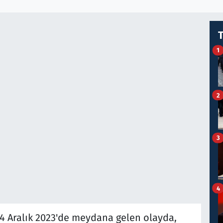
1
2
3
4
 4 Aralık 2023'de meydana gelen olayda,