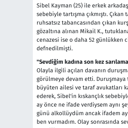
Sibel Kayman (25) ile erkek arkadaşı
sebebiyle tartışma çıkmıştı. Çıkan 
ruhsatsız tabancasından çıkan kurş
gözaltına alınan Mikail K., tutukla
cenazesi ise o daha 52 günlükken 
defnedilmişti.
"Sevdiğim kadına son kez sarılam
Olayla ilgili açılan davanın duruş
görülmeye devam etti. Duruşmaya tu
büyüten ailesi ve taraf avukatları k
ederek, Sibel'in kıskançlık sebebiyl
ay önce ne ifade verdiysem aynı şey
günü alkollüydüm ancak ifadem ayn
ben vurmadım. Olay sonrasında sev