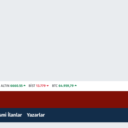
ALTIN
6660.55
BİST
13.779
BTC
64.959,79
mi İlanlar
Yazarlar