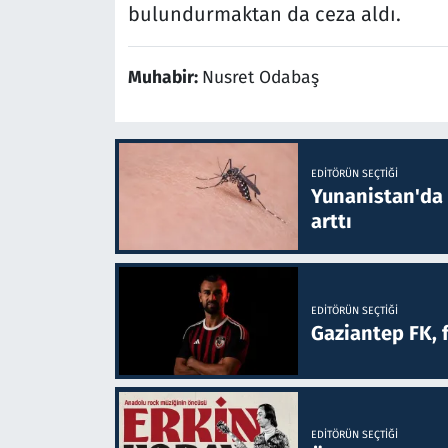
bulundurmaktan da ceza aldı.
Muhabir:
Nusret Odabaş
EDITÖRÜN SEÇTIĞI
Yunanistan'da B
arttı
EDITÖRÜN SEÇTIĞI
Gaziantep FK, 
EDITÖRÜN SEÇTIĞI