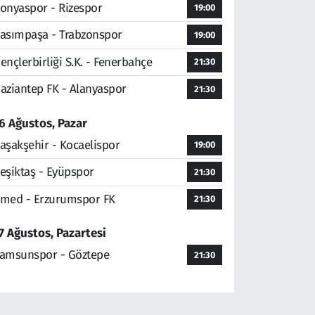
onyaspor - Rizespor
19:00
asımpaşa - Trabzonspor
19:00
ençlerbirliği S.K. - Fenerbahçe
21:30
aziantep FK - Alanyaspor
21:30
6 Ağustos, Pazar
aşakşehir - Kocaelispor
19:00
eşiktaş - Eyüpspor
21:30
med - Erzurumspor FK
21:30
7 Ağustos, Pazartesi
amsunspor - Göztepe
21:30