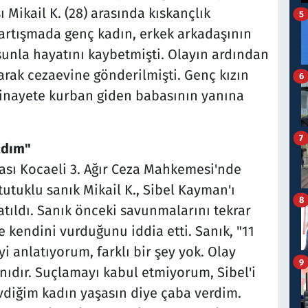
 Mikail K. (28) arasında kıskançlık
5
tartışmada genç kadın, erkek arkadaşının
unla hayatını kaybetmişti. Olayın ardından
narak cezaevine gönderilmişti. Genç kızın
6
cinayete kurban giden babasının yanına
7
adım"
ması Kocaeli 3. Ağır Ceza Mahkemesi'nde
tuklu sanık Mikail K., Sibel Kayman'ı
8
atıldı. Sanık önceki savunmalarını tekrar
e kendini vurduğunu iddia etti. Sanık, "11
i anlatıyorum, farklı bir şey yok. Olay
9
ıdır. Suçlamayı kabul etmiyorum, Sibel'i
diğim kadın yaşasın diye çaba verdim.