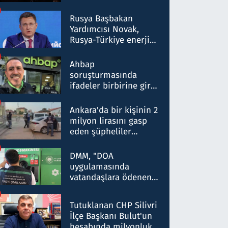
Rusya Başbakan
Yardımcısı Novak,
Rusya-Türkiye enerji
ortaklığının stratejik
nitelikte olduğunu
Ahbap
belirtti
soruşturmasında
ifadeler birbirine girdi:
Dokuz şüphelinin
ifadelerinden ortaya
Ankara'da bir kişinin 2
çıkan tablo şok etti
milyon lirasını gasp
eden şüpheliler
Kırıkkale'de yakalandı
DMM, "DOA
uygulamasında
vatandaşlara ödenen
iade tutarlarının
düşürüldüğü" iddiasını
Tutuklanan CHP Silivri
yalanladı
İlçe Başkanı Bulut'un
hesabında milyonluk