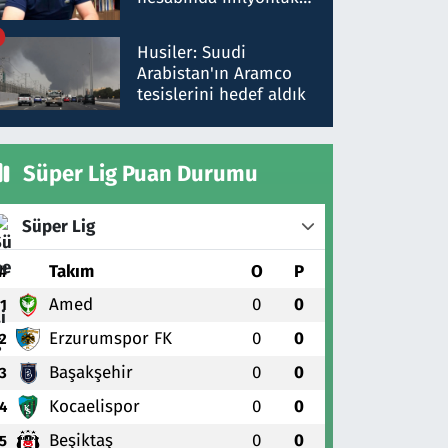
para trafiğine: Patron
talimat verdi, ben
Husiler: Suudi
gönderdim
Arabistan'ın Aramco
tesislerini hedef aldık
Süper Lig Puan Durumu
Süper Lig
#
Takım
O
P
Amed
0
0
1
Erzurumspor FK
0
0
2
Başakşehir
0
0
3
Kocaelispor
0
0
4
Beşiktaş
0
0
5