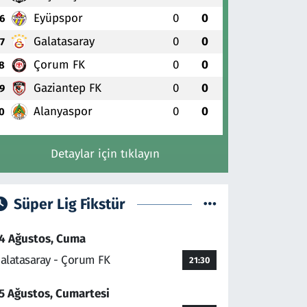
Eyüpspor
0
0
6
Galatasaray
0
0
7
Çorum FK
0
0
8
Gaziantep FK
0
0
9
Alanyaspor
0
0
0
Detaylar için tıklayın
Süper Lig Fikstür
4 Ağustos, Cuma
alatasaray - Çorum FK
21:30
5 Ağustos, Cumartesi