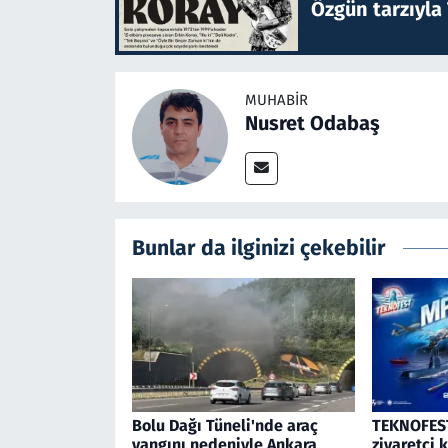
Özgün tarzıyla
MUHABIR
Nusret Odabaş
Bunlar da ilginizi çekebilir
Bolu Dağı Tüneli'nde araç
TEKNOFEST
yangını nedeniyle Ankara
ziyaretçi 