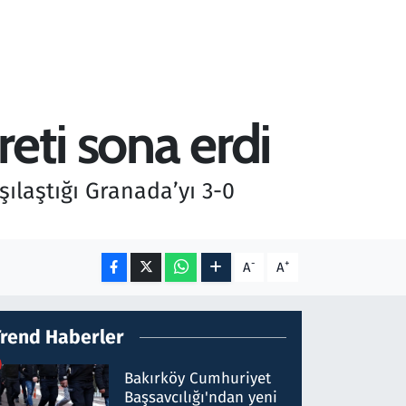
reti sona erdi
ılaştığı Granada’yı 3-0
-
+
A
A
Trend Haberler
Bakırköy Cumhuriyet
Başsavcılığı'ndan yeni