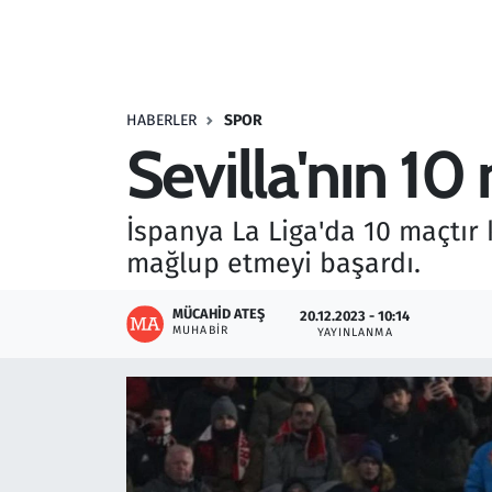
Resmi İlanlar
Rüya Tabirleri
HABERLER
SPOR
Sevilla'nın 10 
Sağlık
Savunma Sanayi
İspanya La Liga'da 10 maçtır
mağlup etmeyi başardı.
Seçim 2023
MÜCAHID ATEŞ
20.12.2023 - 10:14
Spor
MUHABIR
YAYINLANMA
Teknoloji ve Bilim
Televizyon