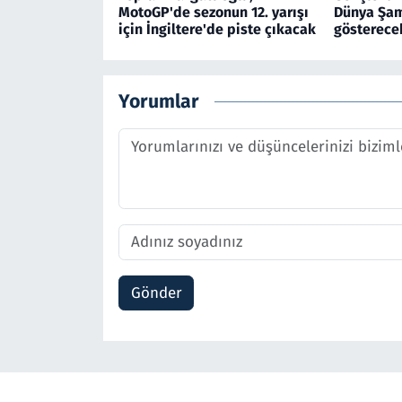
MotoGP'de sezonun 12. yarışı
Dünya Şam
için İngiltere'de piste çıkacak
gösterece
Yorumlar
Gönder