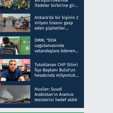
soruşturmasında
ifadeler birbirine girdi:
Dokuz şüphelinin
ifadelerinden ortaya
Ankara'da bir kişinin 2
çıkan tablo şok etti
milyon lirasını gasp
eden şüpheliler
Kırıkkale'de yakalandı
DMM, "DOA
uygulamasında
vatandaşlara ödenen
iade tutarlarının
düşürüldüğü" iddiasını
Tutuklanan CHP Silivri
yalanladı
İlçe Başkanı Bulut'un
hesabında milyonluk
para trafiğine: Patron
talimat verdi, ben
Husiler: Suudi
gönderdim
Arabistan'ın Aramco
tesislerini hedef aldık