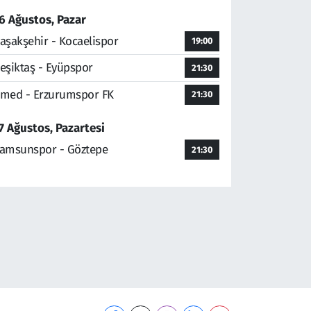
6 Ağustos, Pazar
aşakşehir - Kocaelispor
19:00
eşiktaş - Eyüpspor
21:30
med - Erzurumspor FK
21:30
7 Ağustos, Pazartesi
amsunspor - Göztepe
21:30