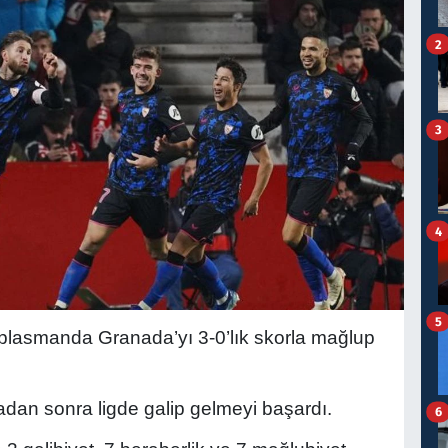
2
3
4
5
deplasmanda Granada’yı 3-0’lık skorla mağlup
radan sonra ligde galip gelmeyi başardı.
6