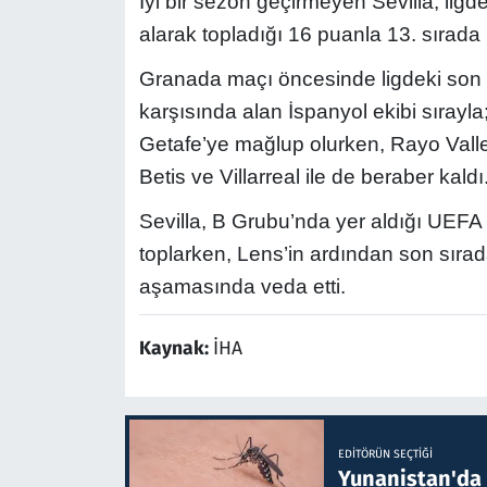
İyi bir sezon geçirmeyen Sevilla, ligd
alarak topladığı 16 puanla 13. sırada
Granada maçı öncesinde ligdeki son ga
karşısında alan İspanyol ekibi sırayl
Getafe’ye mağlup olurken, Rayo Valle
Betis ve Villarreal ile de beraber kaldı
Sevilla, B Grubu’nda yer aldığı UEFA
toplarken, Lens’in ardından son sıra
aşamasında veda etti.
Kaynak:
İHA
EDITÖRÜN SEÇTIĞI
Yunanistan'da B