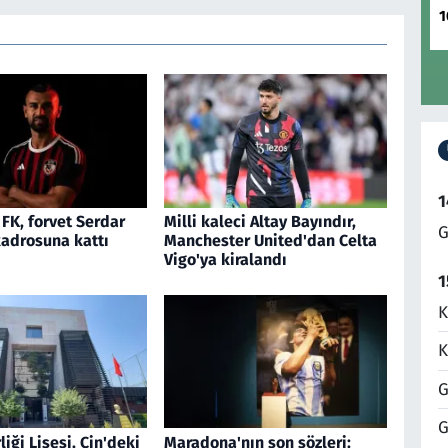
1
1
FK, forvet Serdar
Milli kaleci Altay Bayındır,
G
kadrosuna kattı
Manchester United'dan Celta
Vigo'ya kiralandı
1
K
K
G
G
liği Lisesi, Çin'deki
Maradona'nın son sözleri: