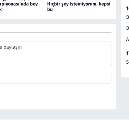
piyonası'nda boy
Hiçbir şey istemiyorum, hepsi
1
k
bu
B
B
A
1
S