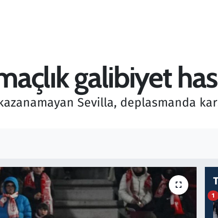
maçlık galibiyet has
 kazanamayan Sevilla, deplasmanda karş
1