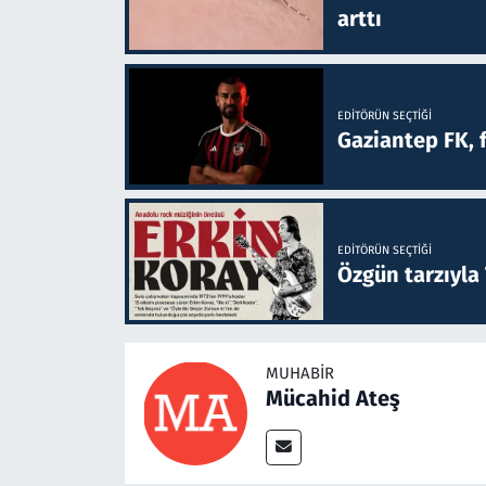
arttı
EDITÖRÜN SEÇTIĞI
Gaziantep FK, 
EDITÖRÜN SEÇTIĞI
Özgün tarzıyla
MUHABIR
Mücahid Ateş