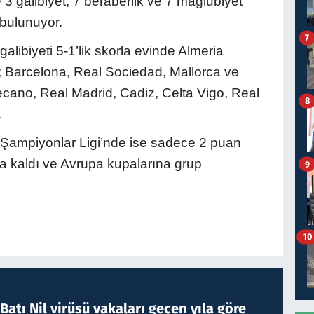
e 3 galibiyet, 7 beraberlik ve 7 mağlubiyet
 bulunuyor.
7
libiyeti 5-1’lik skorla evinde Almeria
a; Barcelona, Real Sociedad, Mallorca ve
cano, Real Madrid, Cadiz, Celta Vigo, Real
8
.
 Şampiyonlar Ligi’nde ise sadece 2 puan
da kaldı ve Avrupa kupalarına grup
9
10
atı Nil virüsü vakaları geçen yıla göre