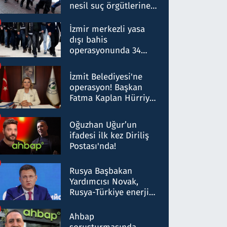
nesil suç örgütlerine
operasyon: 50 şüpheli
hakkında gözaltı kararı
İzmir merkezli yasa
dışı bahis
operasyonunda 34
gözaltı: Yaklaşık 2
Milyar liralık para
İzmit Belediyesi'ne
trafiği tespit edildi
operasyon! Başkan
Fatma Kaplan Hürriyet
ve eşi gözaltına alındı
Oğuzhan Uğur’un
ifadesi ilk kez Diriliş
Postası'nda!
Rusya Başbakan
Yardımcısı Novak,
Rusya-Türkiye enerji
ortaklığının stratejik
nitelikte olduğunu
Ahbap
belirtti