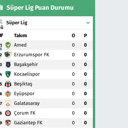
Süper Lig Puan Durumu
Süper Lig
#
Takım
O
P
Amed
0
0
1
Erzurumspor FK
0
0
2
Başakşehir
0
0
3
Kocaelispor
0
0
4
Beşiktaş
0
0
5
Eyüpspor
0
0
6
Galatasaray
0
0
7
Çorum FK
0
0
8
Gaziantep FK
0
0
9