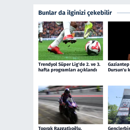
Bunlar da ilginizi çekebilir
Trendyol Süper Lig'de 2. ve 3.
Gaziantep 
hafta programları açıklandı
Dursun'u 
Toprak Razgatlıoğlu,
Gençlerbir