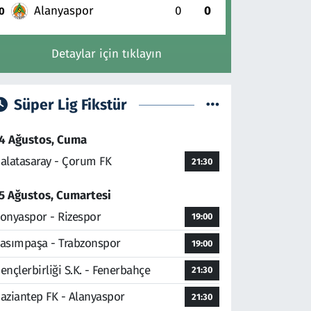
Alanyaspor
0
0
0
Detaylar için tıklayın
Süper Lig Fikstür
4 Ağustos, Cuma
alatasaray - Çorum FK
21:30
5 Ağustos, Cumartesi
onyaspor - Rizespor
19:00
asımpaşa - Trabzonspor
19:00
ençlerbirliği S.K. - Fenerbahçe
21:30
aziantep FK - Alanyaspor
21:30