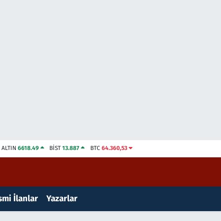
ALTIN
6618.49
BİST
13.887
BTC
64.360,53
mi İlanlar
Yazarlar