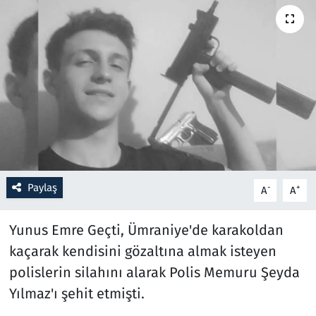
Resmi İlanlar
Rüya Tabirleri
Sağlık
Savunma Sanayi
Seçim 2023
Paylaş
-
+
A
A
Spor
Yunus Emre Geçti, Ümraniye'de karakoldan
Teknoloji ve Bilim
kaçarak kendisini gözaltına almak isteyen
polislerin silahını alarak Polis Memuru Şeyda
Televizyon
Yılmaz'ı şehit etmişti.