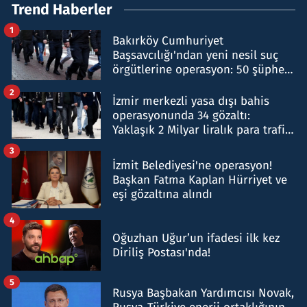
Trend Haberler
1
Bakırköy Cumhuriyet
Başsavcılığı'ndan yeni nesil suç
örgütlerine operasyon: 50 şüpheli
hakkında gözaltı kararı
2
İzmir merkezli yasa dışı bahis
operasyonunda 34 gözaltı:
Yaklaşık 2 Milyar liralık para trafiği
tespit edildi
3
İzmit Belediyesi'ne operasyon!
Başkan Fatma Kaplan Hürriyet ve
eşi gözaltına alındı
4
Oğuzhan Uğur’un ifadesi ilk kez
Diriliş Postası'nda!
5
Rusya Başbakan Yardımcısı Novak,