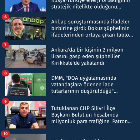
Rusya-Türkiye enerji ortaklığının
stratejik nitelikte olduğunu
belirtti
6
Ahbap soruşturmasında ifadeler
birbirine girdi: Dokuz şüphelinin
ifadelerinden ortaya çıkan tablo
şok etti
7
Ankara'da bir kişinin 2 milyon
lirasını gasp eden şüpheliler
Kırıkkale'de yakalandı
8
DMM, "DOA uygulamasında
vatandaşlara ödenen iade
tutarlarının düşürüldüğü"
iddiasını yalanladı
9
Tutuklanan CHP Silivri İlçe
Başkanı Bulut'un hesabında
milyonluk para trafiğine: Patron
talimat verdi, ben gönderdim
10