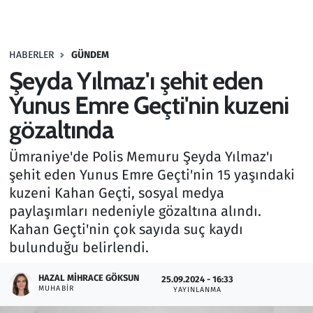
Gündem
HABERLER
GÜNDEM
Haber
Şeyda Yılmaz'ı şehit eden
Kültür Sanat
Yunus Emre Geçti'nin kuzeni
gözaltında
Kurumsal Haberler
Ümraniye'de Polis Memuru Şeyda Yılmaz'ı
Lezzet Durağı
şehit eden Yunus Emre Geçti'nin 15 yaşındaki
kuzeni Kahan Geçti, sosyal medya
Memur ve Kamu
paylaşımları nedeniyle gözaltına alındı.
Kahan Geçti'nin çok sayıda suç kaydı
Otomobil
bulunduğu belirlendi.
Oyun
HAZAL MIHRACE GÖKSUN
25.09.2024 - 16:33
MUHABIR
YAYINLANMA
Ramazan