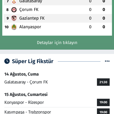
Galatasaray
0
0
7
Çorum FK
0
0
8
Gaziantep FK
0
0
9
Alanyaspor
0
0
10
Detaylar için tıklayın
Süper Lig Fikstür
14 Ağustos, Cuma
Galatasaray - Çorum FK
21:30
15 Ağustos, Cumartesi
Konyaspor - Rizespor
19:00
Kasımpaşa - Trabzonspor
19:00