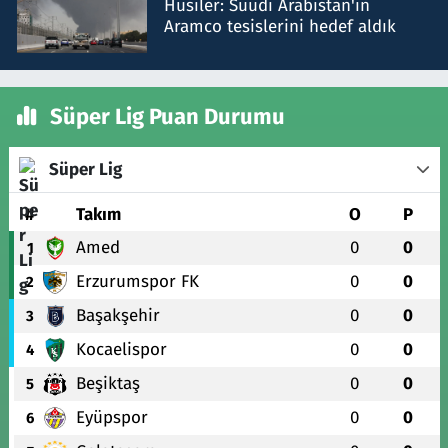
Husiler: Suudi Arabistan'ın
Aramco tesislerini hedef aldık
Süper Lig Puan Durumu
Süper Lig
#
Takım
O
P
Amed
0
0
1
Erzurumspor FK
0
0
2
Başakşehir
0
0
3
Kocaelispor
0
0
4
Beşiktaş
0
0
5
Eyüpspor
0
0
6