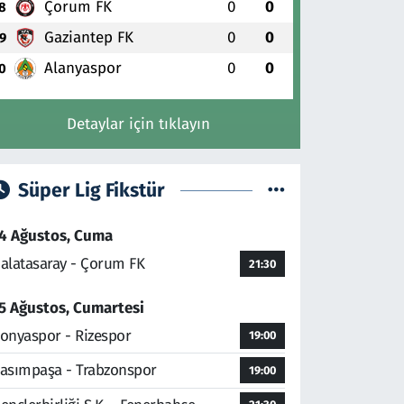
Çorum FK
0
0
8
Gaziantep FK
0
0
9
Alanyaspor
0
0
0
Detaylar için tıklayın
Süper Lig Fikstür
4 Ağustos, Cuma
alatasaray - Çorum FK
21:30
5 Ağustos, Cumartesi
onyaspor - Rizespor
19:00
asımpaşa - Trabzonspor
19:00