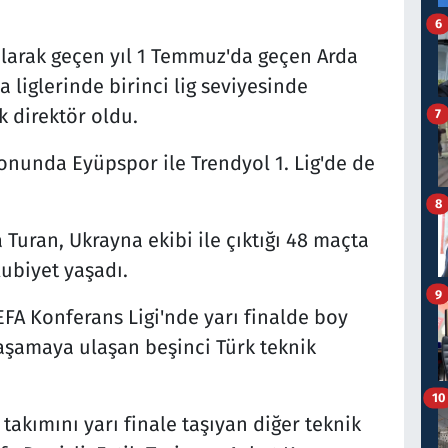
6
larak geçen yıl 1 Temmuz'da geçen Arda
 liglerinde birinci lig seviyesinde
k direktör oldu.
7
onunda Eyüpspor ile Trendyol 1. Lig'de de
8
Turan, Ukrayna ekibi ile çıktığı 48 maçta
lubiyet yaşadı.
9
FA Konferans Ligi'nde yarı finalde boy
aşamaya ulaşan beşinci Türk teknik
10
takımını yarı finale taşıyan diğer teknik