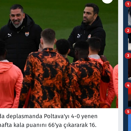
1
2
3
4
5
nda deplasmanda Poltava'yı 4-0 yenen
hafta kala puanını 66'ya çıkararak 16.