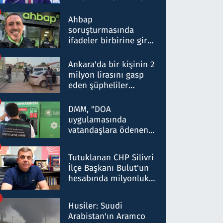
ortaklığının stratejik
nitelikte olduğunu
Ahbap
belirtti
soruşturmasında
ifadeler birbirine girdi:
Dokuz şüphelinin
ifadelerinden ortaya
Ankara'da bir kişinin 2
çıkan tablo şok etti
milyon lirasını gasp
eden şüpheliler
Kırıkkale'de yakalandı
DMM, "DOA
uygulamasında
vatandaşlara ödenen
iade tutarlarının
düşürüldüğü" iddiasını
Tutuklanan CHP Silivri
yalanladı
İlçe Başkanı Bulut'un
hesabında milyonluk
para trafiğine: Patron
talimat verdi, ben
Husiler: Suudi
gönderdim
Arabistan'ın Aramco