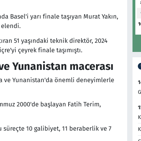
a Basel'i yarı finale taşıyan Murat Yakın,
1
elendi.
tıran 51 yaşındaki teknik direktör, 2024
re'yi çeyrek finale taşımıştı.
a ve Yunanistan macerası
lya ve Yunanistan'da önemli deneyimlerle
1
G
emmuz 2000'de başlayan Fatih Terim,
1
K
süreçte 10 galibiyet, 11 beraberlik ve 7
K