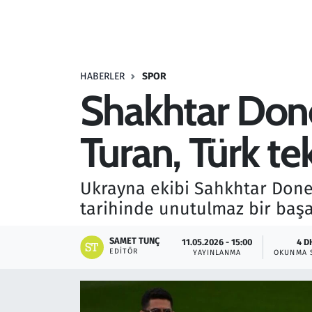
Resmi İlanlar
Rüya Tabirleri
HABERLER
SPOR
Shakhtar Done
Sağlık
Turan, Türk tek
Savunma Sanayi
Seçim 2023
Ukrayna ekibi Sahkhtar Donet
tarihinde unutulmaz bir başar
Spor
SAMET TUNÇ
11.05.2026 - 15:00
4 D
Teknoloji ve Bilim
EDITÖR
YAYINLANMA
OKUNMA 
Televizyon