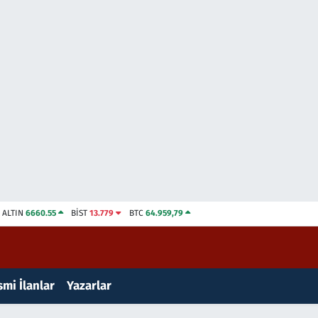
ALTIN
6660.55
BİST
13.779
BTC
64.959,79
mi İlanlar
Yazarlar