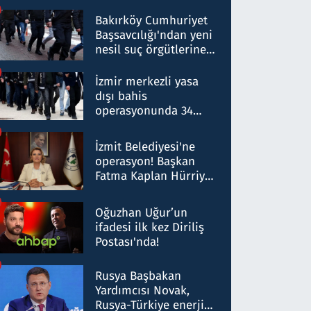
Bakırköy Cumhuriyet
Başsavcılığı'ndan yeni
nesil suç örgütlerine
operasyon: 50 şüpheli
hakkında gözaltı kararı
İzmir merkezli yasa
dışı bahis
operasyonunda 34
gözaltı: Yaklaşık 2
Milyar liralık para
İzmit Belediyesi'ne
trafiği tespit edildi
operasyon! Başkan
Fatma Kaplan Hürriyet
ve eşi gözaltına alındı
Oğuzhan Uğur’un
ifadesi ilk kez Diriliş
Postası'nda!
Rusya Başbakan
Yardımcısı Novak,
Rusya-Türkiye enerji