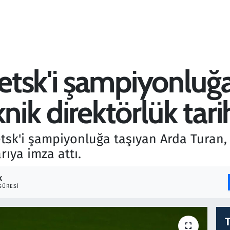
tsk'i şampiyonluğa
nik direktörlük tari
sk'i şampiyonluğa taşıyan Arda Turan, 
ıya imza attı.
K
SÜRESI