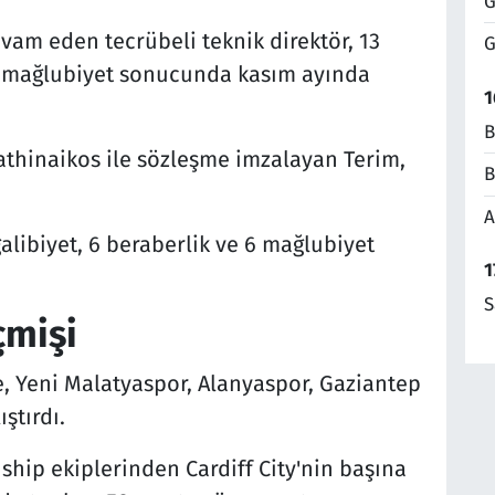
G
am eden tecrübeli teknik direktör, 13
G
 2 mağlubiyet sonucunda kasım ayında
1
B
nathinaikos ile sözleşme imzalayan Terim,
B
A
galibiyet, 6 beraberlik ve 6 mağlubiyet
1
S
çmişi
e, Yeni Malatyaspor, Alanyaspor, Gaziantep
ştırdı.
hip ekiplerinden Cardiff City'nin başına