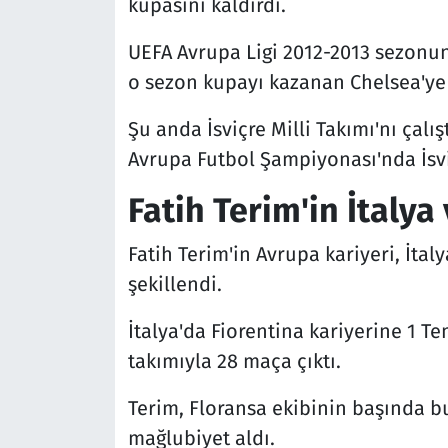
kupasını kaldırdı.
UEFA Avrupa Ligi 2012-2013 sezonund
o sezon kupayı kazanan Chelsea'ye 
Şu anda İsviçre Milli Takımı'nı çalış
Avrupa Futbol Şampiyonası'nda İsviç
Fatih Terim'in İtaly
Fatih Terim'in Avrupa kariyeri, İta
şekillendi.
İtalya'da Fiorentina kariyerine 1 T
takımıyla 28 maça çıktı.
Terim, Floransa ekibinin başında bu 
mağlubiyet aldı.