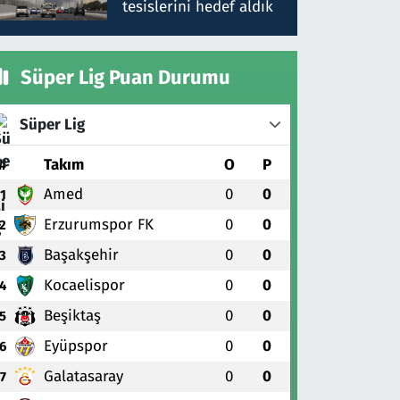
tesislerini hedef aldık
Süper Lig Puan Durumu
Süper Lig
#
Takım
O
P
Amed
0
0
1
Erzurumspor FK
0
0
2
Başakşehir
0
0
3
Kocaelispor
0
0
4
Beşiktaş
0
0
5
Eyüpspor
0
0
6
Galatasaray
0
0
7