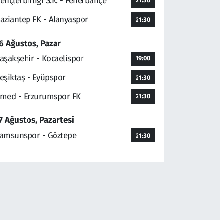
ençlerbirliği S.K. - Fenerbahçe
21:30
aziantep FK - Alanyaspor
21:30
6 Ağustos, Pazar
aşakşehir - Kocaelispor
19:00
eşiktaş - Eyüpspor
21:30
med - Erzurumspor FK
21:30
7 Ağustos, Pazartesi
amsunspor - Göztepe
21:30