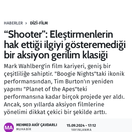
Gündem
HABERLER
DIZI-FILM
Haber
“Shooter": Eleştirmenlerin
Kültür Sanat
hak ettiği ilgiyi gösteremediği
bir aksiyon gerilim klasiği
Kurumsal Haberler
Mark Wahlberg'in film kariyeri, geniş bir
Lezzet Durağı
çeşitliliğe sahiptir. "Boogie Nights"taki ikonik
performansından, Tim Burton'ın yeniden
Memur ve Kamu
yapımı "Planet of the Apes"teki
performansına kadar birçok projede yer aldı.
Otomobil
Ancak, son yıllarda aksiyon filmlerine
yönelimi dikkat çekici bir şekilde arttı.
Oyun
MEHMED AKIF ÇAVDARLI
15.09.2024 - 17:12
MUHABIR
Ramazan
YAYINLANMA