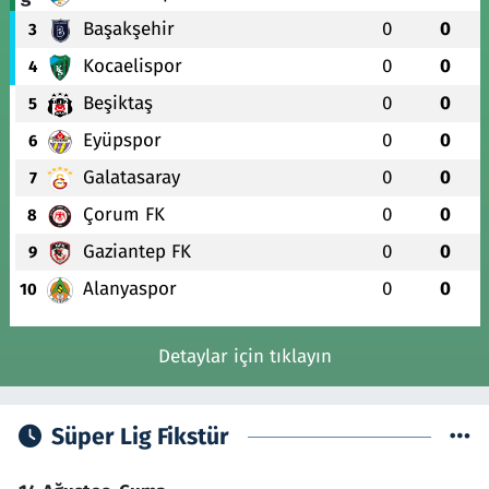
Başakşehir
0
0
3
Kocaelispor
0
0
4
Beşiktaş
0
0
5
Eyüpspor
0
0
6
Galatasaray
0
0
7
Çorum FK
0
0
8
Gaziantep FK
0
0
9
Alanyaspor
0
0
10
Detaylar için tıklayın
Süper Lig Fikstür