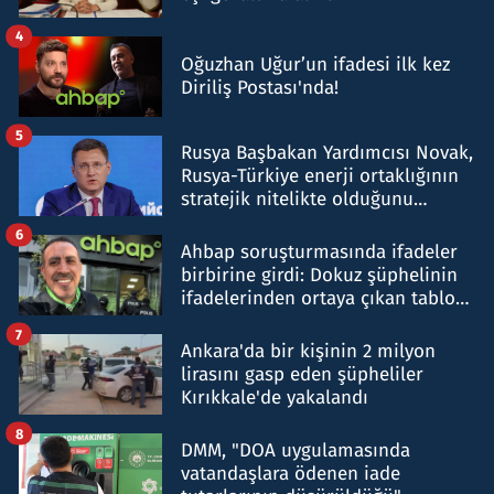
4
Oğuzhan Uğur’un ifadesi ilk kez
Diriliş Postası'nda!
5
Rusya Başbakan Yardımcısı Novak,
Rusya-Türkiye enerji ortaklığının
stratejik nitelikte olduğunu
belirtti
6
Ahbap soruşturmasında ifadeler
birbirine girdi: Dokuz şüphelinin
ifadelerinden ortaya çıkan tablo
şok etti
7
Ankara'da bir kişinin 2 milyon
lirasını gasp eden şüpheliler
Kırıkkale'de yakalandı
8
DMM, "DOA uygulamasında
vatandaşlara ödenen iade