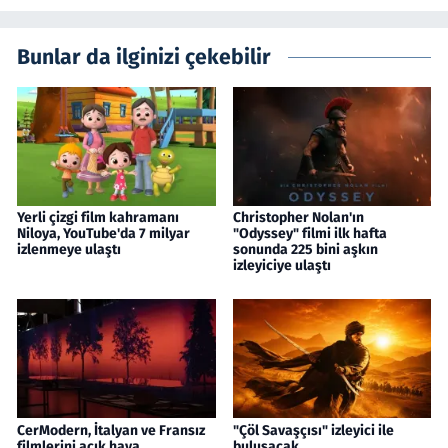
Bunlar da ilginizi çekebilir
Yerli çizgi film kahramanı
Christopher Nolan'ın
Niloya, YouTube'da 7 milyar
"Odyssey" filmi ilk hafta
izlenmeye ulaştı
sonunda 225 bini aşkın
izleyiciye ulaştı
CerModern, İtalyan ve Fransız
"Çöl Savaşçısı" izleyici ile
filmlerini açık hava
buluşacak