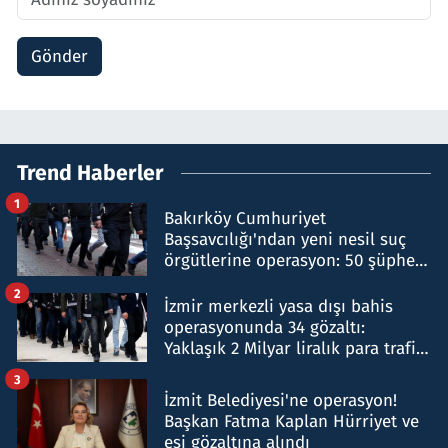
Gönder
Trend Haberler
1
Bakırköy Cumhuriyet
Başsavcılığı'ndan yeni nesil suç
örgütlerine operasyon: 50 şüpheli
hakkında gözaltı kararı
2
İzmir merkezli yasa dışı bahis
operasyonunda 34 gözaltı:
Yaklaşık 2 Milyar liralık para trafiği
tespit edildi
3
İzmit Belediyesi'ne operasyon!
Başkan Fatma Kaplan Hürriyet ve
eşi gözaltına alındı