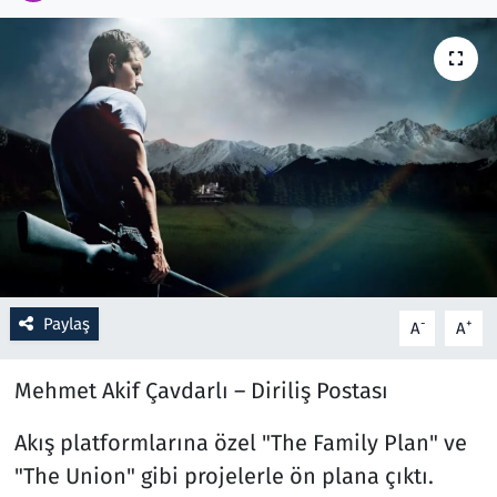
Resmi İlanlar
Rüya Tabirleri
Sağlık
Savunma Sanayi
Seçim 2023
Paylaş
-
+
A
A
Spor
Mehmet Akif Çavdarlı – Diriliş Postası
Teknoloji ve Bilim
Akış platformlarına özel "The Family Plan" ve
Televizyon
"The Union" gibi projelerle ön plana çıktı.