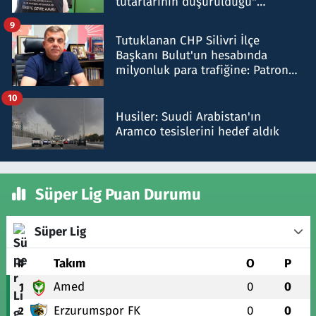
tutarlarının düşürüldüğü"
iddiasını yalanladı
9
Tutuklanan CHP Silivri İlçe
Başkanı Bulut'un hesabında
milyonluk para trafiğine: Patron
talimat verdi, ben gönderdim
10
Husiler: Suudi Arabistan'ın
Aramco tesislerini hedef aldık
Süper Lig Puan Durumu
Süper Lig
#
Takım
O
P
Amed
0
0
1
Erzurumspor FK
0
0
2