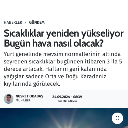
Gündem
HABERLER
GÜNDEM
Haber
Sıcaklıklar yeniden yükseliyor
Kültür Sanat
Bugün hava nasıl olacak?
Yurt genelinde mevsim normallerinin altında
Kurumsal Haberler
seyreden sıcaklıklar bugünden itibaren 3 ila 5
derece artacak. Haftanın geri kalanında
Lezzet Durağı
yağışlar sadece Orta ve Doğu Karadeniz
Memur ve Kamu
kıyılarında görülecek.
NUSRET ODABAŞ
Otomobil
24.09.2024 - 08:39
MUHABIR
YAYINLANMA
Oyun
Ramazan