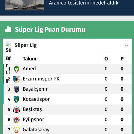
Aramco tesislerini hedef aldık
Süper Lig Puan Durumu
Süper Lig
#
Takım
O
P
Amed
0
0
1
Erzurumspor FK
0
0
2
Başakşehir
0
0
3
Kocaelispor
0
0
4
Beşiktaş
0
0
5
Eyüpspor
0
0
6
Galatasaray
0
0
7