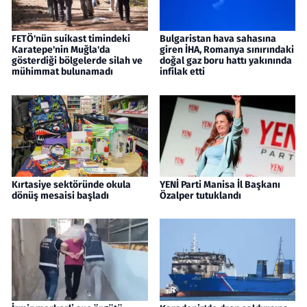
FETÖ'nün suikast timindeki
Bulgaristan hava sahasına
Karatepe'nin Muğla'da
giren İHA, Romanya sınırındaki
gösterdiği bölgelerde silah ve
doğal gaz boru hattı yakınında
mühimmat bulunamadı
infilak etti
Kırtasiye sektöründe okula
YENİ Parti Manisa İl Başkanı
dönüş mesaisi başladı
Özalper tutuklandı