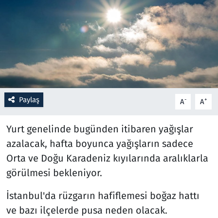
Resmi İlanlar
Rüya Tabirleri
Sağlık
Savunma Sanayi
Paylaş
-
+
A
A
Seçim 2023
Yurt genelinde bugünden itibaren yağışlar
azalacak, hafta boyunca yağışların sadece
Spor
Orta ve Doğu Karadeniz kıyılarında aralıklarla
Teknoloji ve Bilim
görülmesi bekleniyor.
İstanbul'da rüzgarın hafiflemesi boğaz hattı
Televizyon
ve bazı ilçelerde pusa neden olacak.