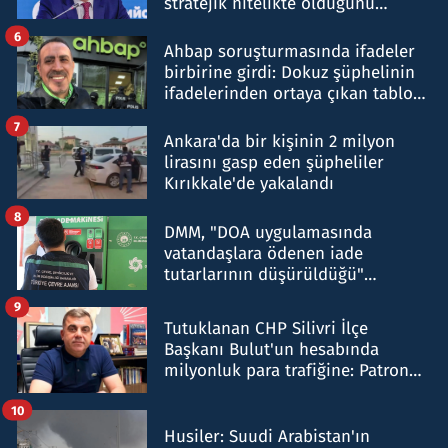
stratejik nitelikte olduğunu
belirtti
6
Ahbap soruşturmasında ifadeler
birbirine girdi: Dokuz şüphelinin
ifadelerinden ortaya çıkan tablo
şok etti
7
Ankara'da bir kişinin 2 milyon
lirasını gasp eden şüpheliler
Kırıkkale'de yakalandı
8
DMM, "DOA uygulamasında
vatandaşlara ödenen iade
tutarlarının düşürüldüğü"
iddiasını yalanladı
9
Tutuklanan CHP Silivri İlçe
Başkanı Bulut'un hesabında
milyonluk para trafiğine: Patron
talimat verdi, ben gönderdim
10
Husiler: Suudi Arabistan'ın