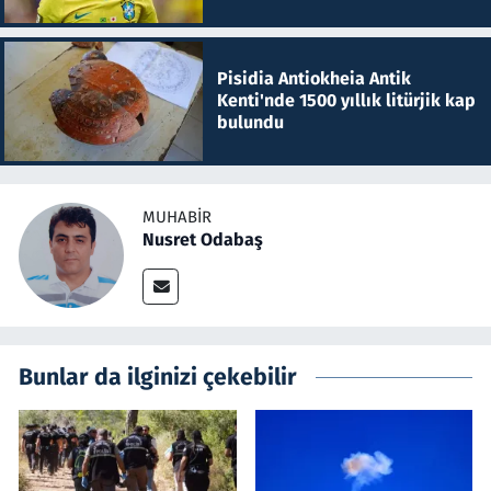
Pisidia Antiokheia Antik
Kenti'nde 1500 yıllık litürjik kap
bulundu
MUHABIR
Nusret Odabaş
Bunlar da ilginizi çekebilir