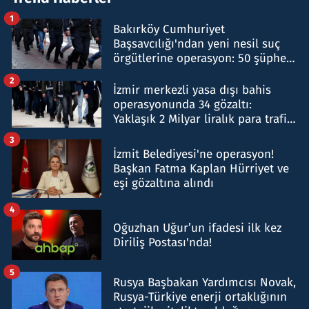
1
Bakırköy Cumhuriyet
Başsavcılığı'ndan yeni nesil suç
örgütlerine operasyon: 50 şüpheli
hakkında gözaltı kararı
2
İzmir merkezli yasa dışı bahis
operasyonunda 34 gözaltı:
Yaklaşık 2 Milyar liralık para trafiği
tespit edildi
3
İzmit Belediyesi'ne operasyon!
Başkan Fatma Kaplan Hürriyet ve
eşi gözaltına alındı
4
Oğuzhan Uğur’un ifadesi ilk kez
Diriliş Postası'nda!
5
Rusya Başbakan Yardımcısı Novak,
Rusya-Türkiye enerji ortaklığının