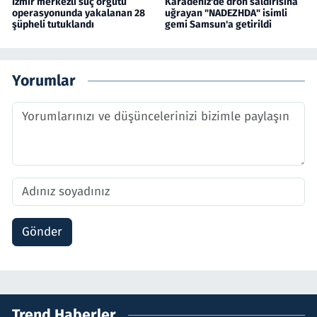
İzmir merkezli suç örgütü
Karadeniz'de dron saldırısına
operasyonunda yakalanan 28
uğrayan "NADEZHDA" isimli
şüpheli tutuklandı
gemi Samsun'a getirildi
Yorumlar
Gönder
Trend Haberler