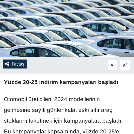
Resmi İlanlar
Rüya Tabirleri
Sağlık
Savunma Sanayi
Paylaş
-
+
A
A
Seçim 2023
Yüzde 20-25 indirim kampanyaları başladı
Spor
Otomobil üreticileri, 2024 modellerinin 
Teknoloji ve Bilim
gelmesine sayılı günler kala, eski sıfır araç 
stoklarını tüketmek için kampanyalara başladı. 
Televizyon
Bu kampanyalar kapsamında, yüzde 20-25'e 