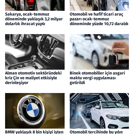
Sakarya, ocak-temmuz
Otomobil ve hafif ticari araç
döneminde yaklaşık 3,2 milyar
pazarı ocak-temmuz
dolarlık ihracat yaptı
döneminde yüzde 10,72 daraldı
Alman otomotiv sektöründeki
Binek otomobiller için asgari
kriz Çin ve maliyet etkisiyle
maktu vergi uygulaması
derinleşiyor
getirildi
BMW yaklaşık 8 bin kişiyi işten
Otomobil tercihinde bu yılın