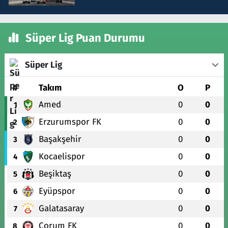
Süper Lig Puan Durumu
Süper Lig
#
Takım
O
P
Amed
0
0
1
Erzurumspor FK
0
0
2
Başakşehir
0
0
3
Kocaelispor
0
0
4
Beşiktaş
0
0
5
Eyüpspor
0
0
6
Galatasaray
0
0
7
Çorum FK
0
0
8