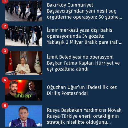
1
Bakırköy Cumhuriyet
Başsavcılığı'ndan yeni nesil suç
örgütlerine operasyon: 50 şüpheli
hakkında gözaltı kararı
2
İzmir merkezli yasa dışı bahis
operasyonunda 34 gözaltı:
Yaklaşık 2 Milyar liralık para trafiği
tespit edildi
3
İzmit Belediyesi'ne operasyon!
Başkan Fatma Kaplan Hürriyet ve
eşi gözaltına alındı
4
Oğuzhan Uğur’un ifadesi ilk kez
Diriliş Postası'nda!
5
Rusya Başbakan Yardımcısı Novak,
Rusya-Türkiye enerji ortaklığının
stratejik nitelikte olduğunu