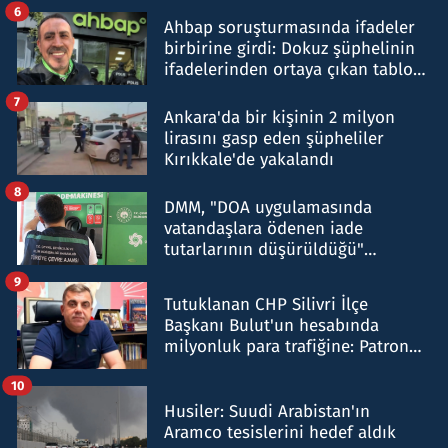
belirtti
6
Ahbap soruşturmasında ifadeler
birbirine girdi: Dokuz şüphelinin
ifadelerinden ortaya çıkan tablo
şok etti
7
Ankara'da bir kişinin 2 milyon
lirasını gasp eden şüpheliler
Kırıkkale'de yakalandı
8
DMM, "DOA uygulamasında
vatandaşlara ödenen iade
tutarlarının düşürüldüğü"
iddiasını yalanladı
9
Tutuklanan CHP Silivri İlçe
Başkanı Bulut'un hesabında
milyonluk para trafiğine: Patron
talimat verdi, ben gönderdim
10
Husiler: Suudi Arabistan'ın
Aramco tesislerini hedef aldık