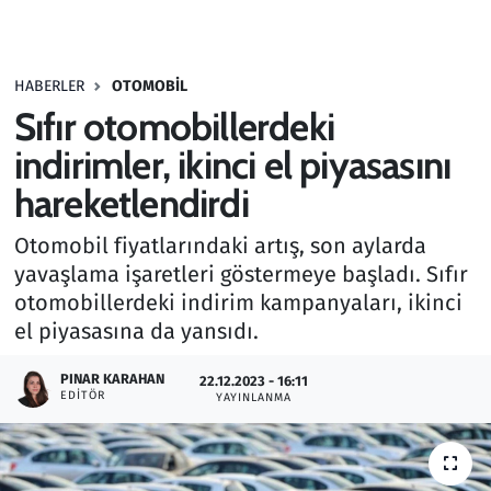
Gündem
HABERLER
OTOMOBIL
Haber
Sıfır otomobillerdeki
Kültür Sanat
indirimler, ikinci el piyasasını
hareketlendirdi
Kurumsal Haberler
Otomobil fiyatlarındaki artış, son aylarda
Lezzet Durağı
yavaşlama işaretleri göstermeye başladı. Sıfır
otomobillerdeki indirim kampanyaları, ikinci
Memur ve Kamu
el piyasasına da yansıdı.
Otomobil
PINAR KARAHAN
22.12.2023 - 16:11
EDITÖR
YAYINLANMA
Oyun
Ramazan