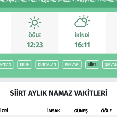
n, zayıf olandan daha hayırlıdır ve Allâhü Teâlâ'ya daha sevimlidir. 
ÖĞLE
İKINDI
12:23
16:11
AYKAN
ERUH
KURTALAN
PERVARİ
SİİRT
ŞIRVA
SİİRT AYLIK NAMAZ VAKITLERI
İCRİ
İMSAK
GÜNEŞ
ÖĞLE