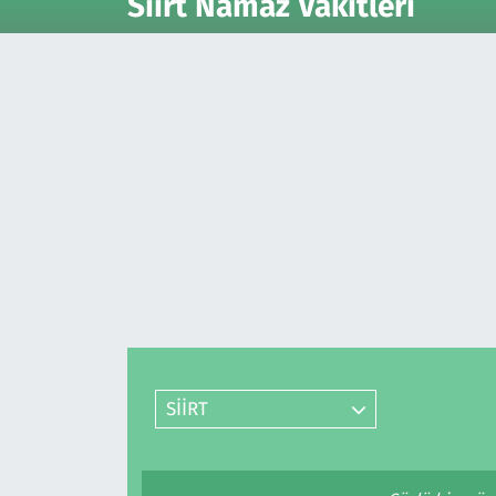
Siirt Namaz Vakitleri
Gündem
Haber
Kültür Sanat
Kurumsal Haberler
Lezzet Durağı
Memur ve Kamu
Otomobil
SİİRT
Oyun
Ramazan