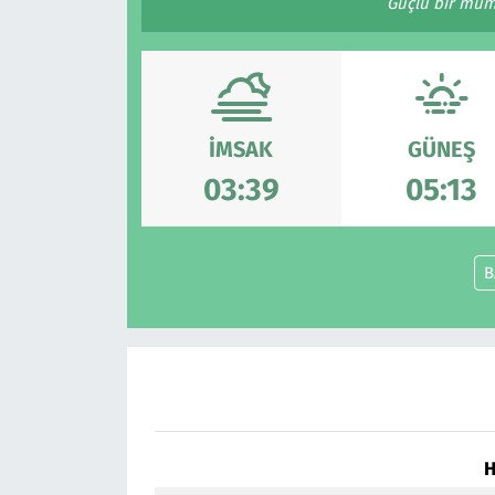
Güçlü bir mümi
Resmi İlanlar
Rüya Tabirleri
İMSAK
GÜNEŞ
Sağlık
03:39
05:13
Savunma Sanayi
B
Seçim 2023
Spor
Teknoloji ve Bilim
Televizyon
H