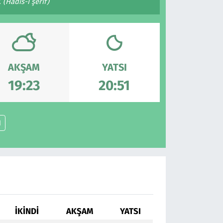
(Hadis-i şerif)
AKŞAM
YATSI
19:23
20:51
N
İKINDI
AKŞAM
YATSI