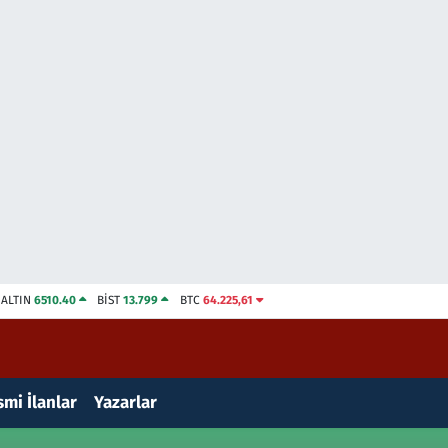
ALTIN
6510.40
BİST
13.799
BTC
64.225,61
mi İlanlar
Yazarlar