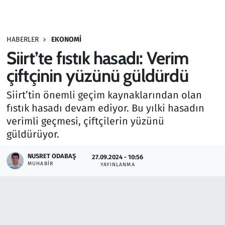
Gündem
HABERLER
EKONOMI
Haber
Siirt’te fıstık hasadı: Verim
Kültür Sanat
çiftçinin yüzünü güldürdü
Siirt’tin önemli geçim kaynaklarından olan
Kurumsal Haberler
fıstık hasadı devam ediyor. Bu yılki hasadın
verimli geçmesi, çiftçilerin yüzünü
Lezzet Durağı
güldürüyor.
Memur ve Kamu
NUSRET ODABAŞ
27.09.2024 - 10:56
MUHABIR
YAYINLANMA
Otomobil
Oyun
Ramazan