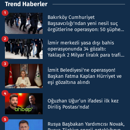
Trend Haberler
1
Bakırköy Cumhuriyet
Başsavcılığı'ndan yeni nesil suç
örgütlerine operasyon: 50 şüpheli
hakkında gözaltı kararı
2
İzmir merkezli yasa dışı bahis
operasyonunda 34 gözaltı:
Yaklaşık 2 Milyar liralık para trafiği
tespit edildi
3
İzmit Belediyesi'ne operasyon!
Başkan Fatma Kaplan Hürriyet ve
eşi gözaltına alındı
4
Oğuzhan Uğur’un ifadesi ilk kez
Diriliş Postası'nda!
5
Rusya Başbakan Yardımcısı Novak,