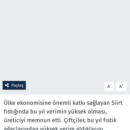
Resmi İlanlar
Rüya Tabirleri
Sağlık
Savunma Sanayi
Seçim 2023
Paylaş
-
+
A
A
Spor
Ülke ekonomisine önemli katkı sağlayan Siirt
Teknoloji ve Bilim
fıstığında bu yıl verimin yüksek olması,
Televizyon
üreticiyi memnun etti. Çiftçiler, bu yıl fıstık
ağaçlarından yüksek verim aldıklarını