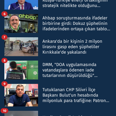
Rusya-Türkiye enerji ortaklığının
stratejik nitelikte olduğunu
belirtti
6
Ahbap soruşturmasında ifadeler
birbirine girdi: Dokuz şüphelinin
ifadelerinden ortaya çıkan tablo
şok etti
7
Ankara'da bir kişinin 2 milyon
lirasını gasp eden şüpheliler
Kırıkkale'de yakalandı
8
DMM, "DOA uygulamasında
vatandaşlara ödenen iade
tutarlarının düşürüldüğü"
iddiasını yalanladı
9
Tutuklanan CHP Silivri İlçe
Başkanı Bulut'un hesabında
milyonluk para trafiğine: Patron
talimat verdi, ben gönderdim
10