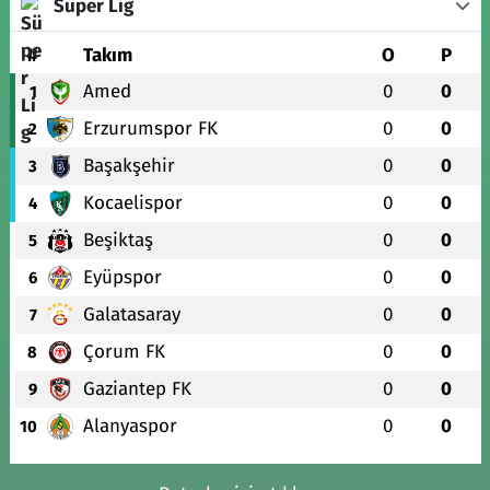
Süper Lig
#
Takım
O
P
Amed
0
0
1
Erzurumspor FK
0
0
2
Başakşehir
0
0
3
Kocaelispor
0
0
4
Beşiktaş
0
0
5
Eyüpspor
0
0
6
Galatasaray
0
0
7
Çorum FK
0
0
8
Gaziantep FK
0
0
9
Alanyaspor
0
0
10