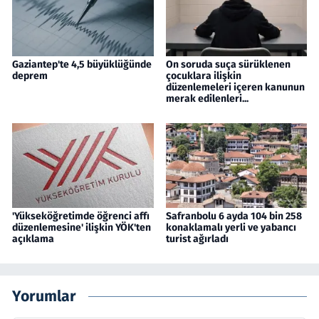
Gaziantep'te 4,5 büyüklüğünde
On soruda suça sürüklenen
deprem
çocuklara ilişkin
düzenlemeleri içeren kanunun
merak edilenleri...
'Yükseköğretimde öğrenci affı
Safranbolu 6 ayda 104 bin 258
düzenlemesine' ilişkin YÖK'ten
konaklamalı yerli ve yabancı
açıklama
turist ağırladı
Yorumlar