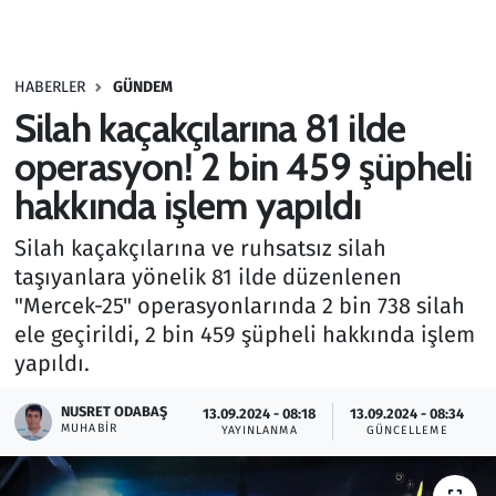
Gündem
HABERLER
GÜNDEM
Haber
Silah kaçakçılarına 81 ilde
Kültür Sanat
operasyon! 2 bin 459 şüpheli
hakkında işlem yapıldı
Kurumsal Haberler
Silah kaçakçılarına ve ruhsatsız silah
Lezzet Durağı
taşıyanlara yönelik 81 ilde düzenlenen
"Mercek-25" operasyonlarında 2 bin 738 silah
Memur ve Kamu
ele geçirildi, 2 bin 459 şüpheli hakkında işlem
yapıldı.
Otomobil
NUSRET ODABAŞ
13.09.2024 - 08:18
13.09.2024 - 08:34
MUHABIR
Oyun
YAYINLANMA
GÜNCELLEME
Ramazan