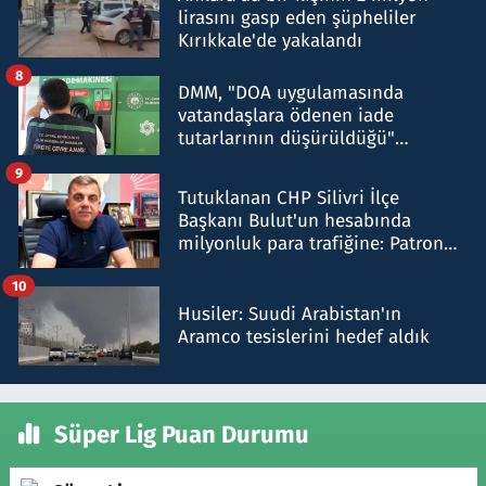
lirasını gasp eden şüpheliler
Kırıkkale'de yakalandı
8
DMM, "DOA uygulamasında
vatandaşlara ödenen iade
tutarlarının düşürüldüğü"
iddiasını yalanladı
9
Tutuklanan CHP Silivri İlçe
Başkanı Bulut'un hesabında
milyonluk para trafiğine: Patron
talimat verdi, ben gönderdim
10
Husiler: Suudi Arabistan'ın
Aramco tesislerini hedef aldık
Süper Lig Puan Durumu