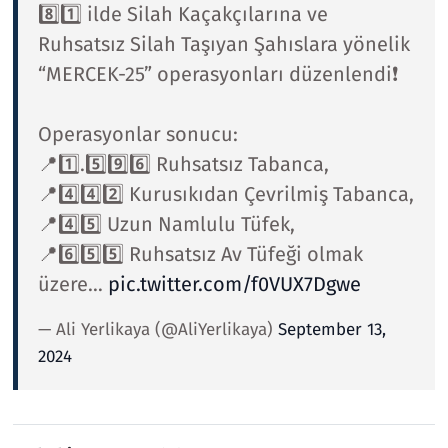
8️⃣1️⃣ ilde Silah Kaçakçılarına ve
Ruhsatsız Silah Taşıyan Şahıslara yönelik
“MERCEK-25” operasyonları düzenlendi❗️
Operasyonlar sonucu:
📍1️⃣.5️⃣9️⃣6️⃣ Ruhsatsız Tabanca,
📍4️⃣4️⃣2️⃣ Kurusıkıdan Çevrilmiş Tabanca,
📍4️⃣5️⃣ Uzun Namlulu Tüfek,
📍6️⃣5️⃣5️⃣ Ruhsatsız Av Tüfeği olmak
üzere…
pic.twitter.com/f0VUX7Dgwe
— Ali Yerlikaya (@AliYerlikaya)
September 13,
2024