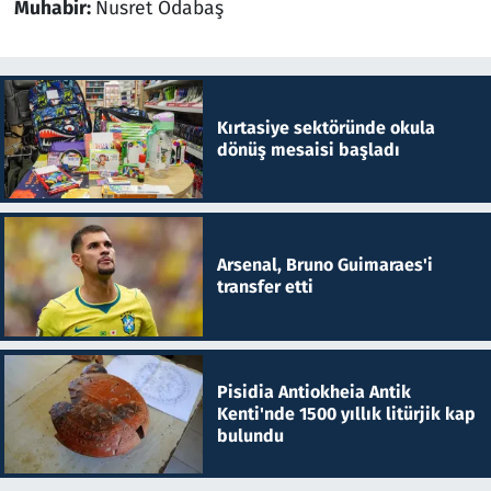
Muhabir:
Nusret Odabaş
Kırtasiye sektöründe okula
dönüş mesaisi başladı
Arsenal, Bruno Guimaraes'i
transfer etti
Pisidia Antiokheia Antik
Kenti'nde 1500 yıllık litürjik kap
bulundu