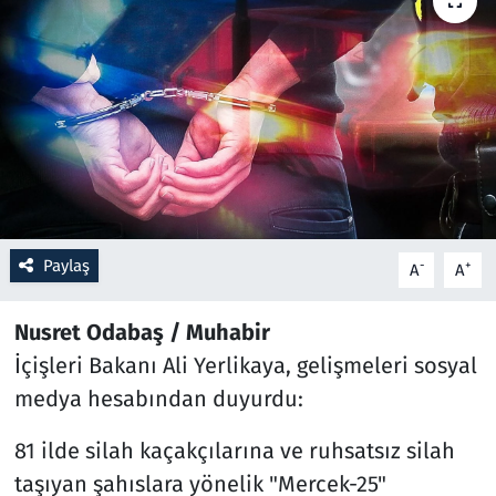
Resmi İlanlar
Rüya Tabirleri
Sağlık
Savunma Sanayi
Paylaş
-
+
A
A
Seçim 2023
Nusret Odabaş / Muhabir
Spor
İçişleri Bakanı Ali Yerlikaya, gelişmeleri sosyal
Teknoloji ve Bilim
medya hesabından duyurdu:
Televizyon
81 ilde silah kaçakçılarına ve ruhsatsız silah
taşıyan şahıslara yönelik "Mercek-25"