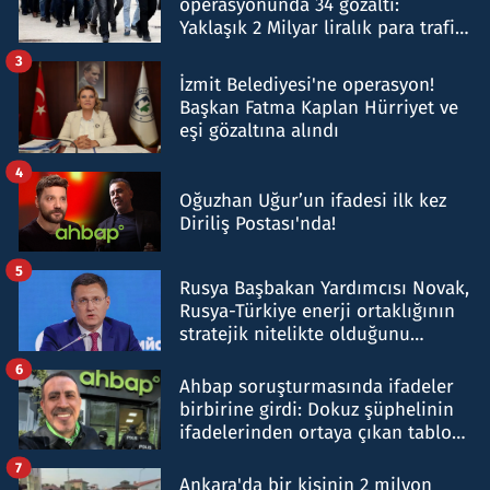
operasyonunda 34 gözaltı:
Yaklaşık 2 Milyar liralık para trafiği
tespit edildi
3
İzmit Belediyesi'ne operasyon!
Başkan Fatma Kaplan Hürriyet ve
eşi gözaltına alındı
4
Oğuzhan Uğur’un ifadesi ilk kez
Diriliş Postası'nda!
5
Rusya Başbakan Yardımcısı Novak,
Rusya-Türkiye enerji ortaklığının
stratejik nitelikte olduğunu
belirtti
6
Ahbap soruşturmasında ifadeler
birbirine girdi: Dokuz şüphelinin
ifadelerinden ortaya çıkan tablo
şok etti
7
Ankara'da bir kişinin 2 milyon