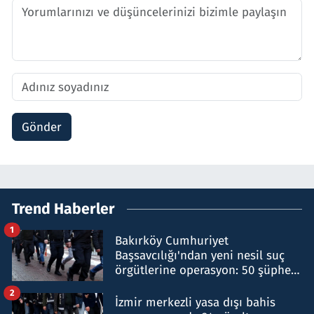
Gönder
Trend Haberler
1
Bakırköy Cumhuriyet
Başsavcılığı'ndan yeni nesil suç
örgütlerine operasyon: 50 şüpheli
hakkında gözaltı kararı
2
İzmir merkezli yasa dışı bahis