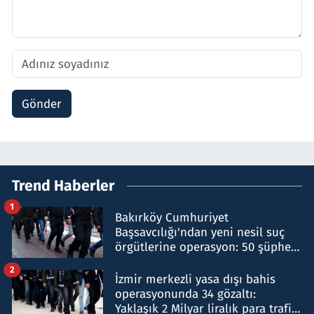
Gönder
Trend Haberler
1
Bakırköy Cumhuriyet
Başsavcılığı'ndan yeni nesil suç
örgütlerine operasyon: 50 şüpheli
hakkında gözaltı kararı
2
İzmir merkezli yasa dışı bahis
operasyonunda 34 gözaltı:
Yaklaşık 2 Milyar liralık para trafiği