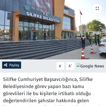
Resmi İlanlar
Rüya Tabirleri
Sağlık
Savunma Sanayi
Seçim 2023
Paylaş
-
+
A
A
Spor
Silifke Cumhuriyet Başsavcılığınca, Silifke
Teknoloji ve Bilim
Belediyesinde görev yapan bazı kamu
görevlileri ile bu kişilerle irtibatlı olduğu
Televizyon
değerlendirilen şahıslar hakkında gelen