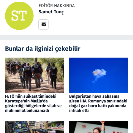
EDITÖR HAKKINDA
Samet Tunç
Bunlar da ilginizi çekebilir
FETÖ'nün suikast timindeki
Bulgaristan hava sahasına
Karatepe'nin Muğla'da
giren İHA, Romanya sınırındaki
gösterdiği bölgelerde silah ve
doğal gaz boru hattı yakınında
mühimmat bulunamadı
infilak etti