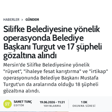
Gündem
HABERLER
GÜNDEM
Haber
Silifke Belediyesine yönelik
Kültür Sanat
operasyonda Belediye
Başkanı Turgut ve 17 şüpheli
Kurumsal Haberler
gözaltına alındı
Lezzet Durağı
Mersin'de Silifke Belediyesine yönelik
"rüşvet", "ihaleye fesat karıştırma" ve "irtikap"
Memur ve Kamu
operasyonunda Belediye Başkanı Mustafa
Turgut'un da aralarında olduğu 18 şüpheli
Otomobil
gözaltına alındı.
Oyun
SAMET TUNÇ
19.06.2026 - 11:31
1 DK
EDITÖR
YAYINLANMA
OKUNMA SÜRESI
Ramazan