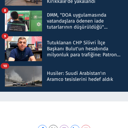
Kırıkkale'de yakalandı
8
DMM, "DOA uygulamasında
vatandaşlara ödenen iade
tutarlarının düşürüldüğü"
iddiasını yalanladı
9
Tutuklanan CHP Silivri İlçe
Başkanı Bulut'un hesabında
milyonluk para trafiğine: Patron
talimat verdi, ben gönderdim
10
Husiler: Suudi Arabistan'ın
Aramco tesislerini hedef aldık