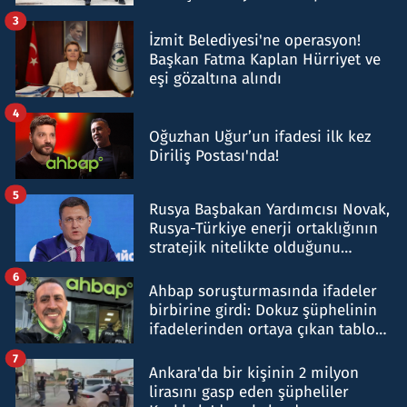
tespit edildi
3
İzmit Belediyesi'ne operasyon!
Başkan Fatma Kaplan Hürriyet ve
eşi gözaltına alındı
4
Oğuzhan Uğur’un ifadesi ilk kez
Diriliş Postası'nda!
5
Rusya Başbakan Yardımcısı Novak,
Rusya-Türkiye enerji ortaklığının
stratejik nitelikte olduğunu
belirtti
6
Ahbap soruşturmasında ifadeler
birbirine girdi: Dokuz şüphelinin
ifadelerinden ortaya çıkan tablo
şok etti
7
Ankara'da bir kişinin 2 milyon
lirasını gasp eden şüpheliler