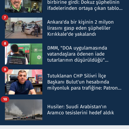
birbirine girdi: Dokuz şüphelinin
ifadelerinden ortaya çıkan tablo
şok etti
7
Ankara'da bir kişinin 2 milyon
lirasını gasp eden şüpheliler
Kırıkkale'de yakalandı
8
DMM, "DOA uygulamasında
vatandaşlara ödenen iade
tutarlarının düşürüldüğü"
iddiasını yalanladı
9
Tutuklanan CHP Silivri İlçe
Başkanı Bulut'un hesabında
milyonluk para trafiğine: Patron
talimat verdi, ben gönderdim
10
Husiler: Suudi Arabistan'ın
Aramco tesislerini hedef aldık