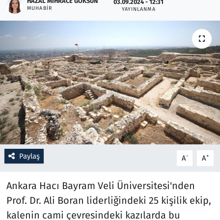
HAZAL MIHRACE GÖKSUN
03.09.2024 - 12:31
MUHABIR
YAYINLANMA
Resmi İlanlar
Rüya Tabirleri
Sağlık
Savunma Sanayi
Seçim 2023
Spor
Paylaş
-
+
A
A
Teknoloji ve Bilim
Ankara Hacı Bayram Veli Üniversitesi'nden
Televizyon
Prof. Dr. Ali Boran liderliğindeki 25 kişilik ekip,
kalenin cami çevresindeki kazılarda bu