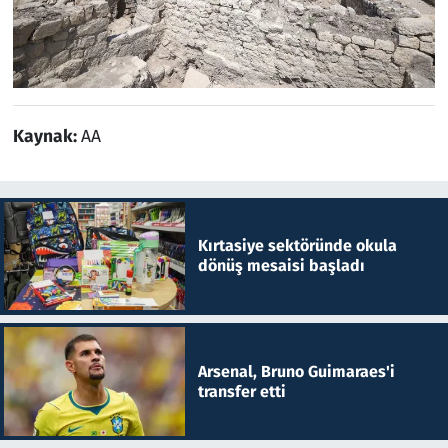
Kaynak:
AA
Kırtasiye sektöründe okula
dönüş mesaisi başladı
Arsenal, Bruno Guimaraes'i
transfer etti