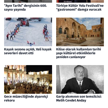
“Ayın Tarihi” dergisinin 600.
Türkiye Kültür Yolu Festivali'ne
sayısı yayında
"gastronomi" damga vuracak
Kayak sezonu açıldı, Vali kayak
Kilise olarak kullanılan tarihi
severleri davet etti
yapı kültürel etkinliklerle
yeniden canlanıyor
Gece müzeciliğinde ziyaretçi
Garip akımının son temsilcisi:
rekoru
Melih Cevdet Anday