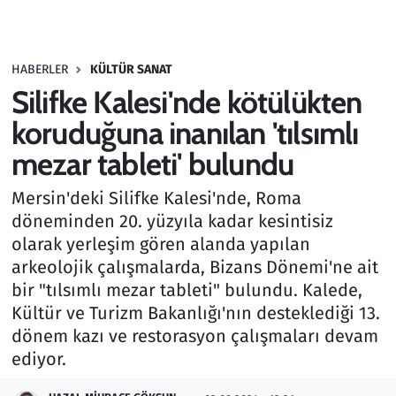
Gündem
HABERLER
KÜLTÜR SANAT
Haber
Silifke Kalesi'nde kötülükten
Kültür Sanat
koruduğuna inanılan 'tılsımlı
mezar tableti' bulundu
Kurumsal Haberler
Mersin'deki Silifke Kalesi'nde, Roma
Lezzet Durağı
döneminden 20. yüzyıla kadar kesintisiz
olarak yerleşim gören alanda yapılan
Memur ve Kamu
arkeolojik çalışmalarda, Bizans Dönemi'ne ait
bir "tılsımlı mezar tableti" bulundu. Kalede,
Otomobil
Kültür ve Turizm Bakanlığı'nın desteklediği 13.
dönem kazı ve restorasyon çalışmaları devam
Oyun
ediyor.
Ramazan