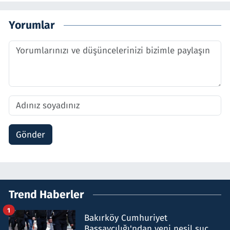
Yorumlar
Gönder
Trend Haberler
1
Bakırköy Cumhuriyet
Başsavcılığı'ndan yeni nesil suç