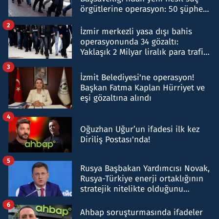
örgütlerine operasyon: 50 şüpheli
hakkında gözaltı kararı
2
İzmir merkezli yasa dışı bahis
operasyonunda 34 gözaltı:
Yaklaşık 2 Milyar liralık para trafiği
tespit edildi
3
İzmit Belediyesi'ne operasyon!
Başkan Fatma Kaplan Hürriyet ve
eşi gözaltına alındı
4
Oğuzhan Uğur’un ifadesi ilk kez
Diriliş Postası'nda!
5
Rusya Başbakan Yardımcısı Novak,
Rusya-Türkiye enerji ortaklığının
stratejik nitelikte olduğunu
belirtti
6
Ahbap soruşturmasında ifadeler