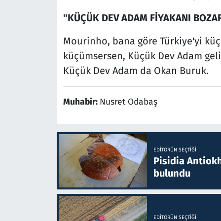
"KÜÇÜK DEV ADAM FİYAKANI BOZA
Mourinho, bana göre Türkiye'yi kü
küçümsersen, Küçük Dev Adam gelir 
Küçük Dev Adam da Okan Buruk.
Muhabir:
Nusret Odabaş
EDITÖRÜN SEÇTIĞI
Pisidia Antiokh
bulundu
EDITÖRÜN SEÇTIĞI