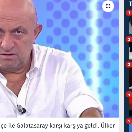
1
2
3
4
5
e ile Galatasaray karşı karşıya geldi. Ülker