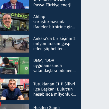
Rusya-Türkiye enerji
ortaklığının stratejik
nitelikte olduğunu
Ahbap
belirtti
soruşturmasında
ifadeler birbirine girdi:
Dokuz şüphelinin
ifadelerinden ortaya
Ankara'da bir kişinin 2
çıkan tablo şok etti
milyon lirasını gasp
eden şüpheliler
Kırıkkale'de yakalandı
DMM, "DOA
uygulamasında
vatandaşlara ödenen
iade tutarlarının
düşürüldüğü" iddiasını
Tutuklanan CHP Silivri
yalanladı
İlçe Başkanı Bulut'un
hesabında milyonluk
para trafiğine: Patron
talimat verdi, ben
Husiler: Suudi