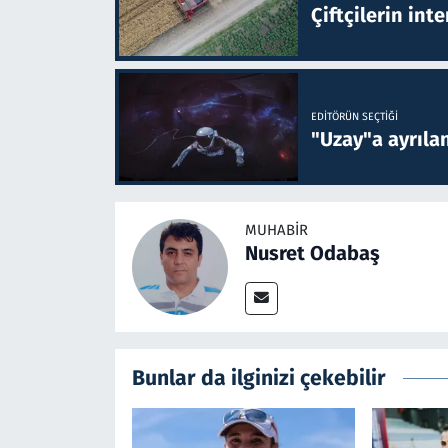
Çiftçilerin inte
EDITÖRÜN SEÇTIĞI
"Uzay"a ayrılan
MUHABIR
Nusret Odabaş
Bunlar da ilginizi çekebilir