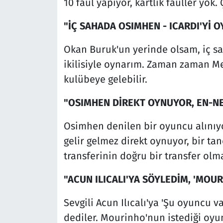
10 faul yapıyor, kartlık fauller yok.
"İÇ SAHADA OSIMHEN - ICARDI'Yİ O
Okan Buruk'un yerinde olsam, iç s
ikilisiyle oynarım. Zaman zaman 
kulübeye gelebilir.
"OSIMHEN DİREKT OYNUYOR, EN-N
Osimhen denilen bir oyuncu alınıyor
gelir gelmez direkt oynuyor, bir ta
transferinin doğru bir transfer ol
"ACUN ILICALI'YA SÖYLEDİM, 'MOU
Sevgili Acun Ilıcalı'ya 'Şu oyuncu v
dediler. Mourinho'nun istediği oyun