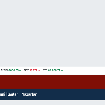
ALTIN
6660.55
BİST
13.779
BTC
64.959,79
mi İlanlar
Yazarlar