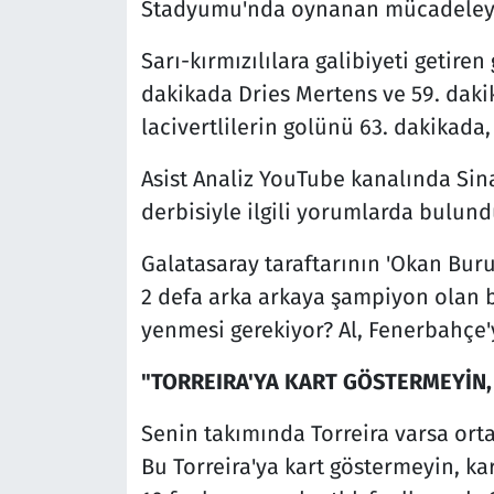
Stadyumu'nda oynanan mücadeleyi 
Sarı-kırmızılılara galibiyeti getiren
dakikada Dries Mertens ve 59. dakik
lacivertlilerin golünü 63. dakikada
Asist Analiz YouTube kanalında Si
derbisiyle ilgili yorumlarda bulund
Galatasaray taraftarının 'Okan Bur
2 defa arka arkaya şampiyon olan bi
yenmesi gerekiyor? Al, Fenerbahçe'
"TORREIRA'YA KART GÖSTERMEYİN,
Senin takımında Torreira varsa or
Bu Torreira'ya kart göstermeyin, ka