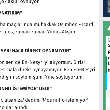
 Çok akıllı oynuyor.
YNATIRIM"
aha maçlarında muhakkak Osimhen - Icardi
Mertens, zaman zaman Yunus Akgün
ESYRİ HALA DİREKT OYNAMIYOR"
, sen de En-Nesyri'yi alıyorsun. Birisi
nesi hala direkt oynayamıyor. Ben En-Nesyri
madığını söylemiştim. Yine söylüyorum.
RINHO İSTEMİYOR' DEDİ"
ar, alsanıza' dedim. 'Mourinho istemiyor'
cular alındı.