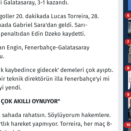
Galatasaray, 3-1 kazandı.
 goller 20. dakikada Lucas Torreira, 28.
6
ada Gabriel Sara'dan geldi. Sarı-
, penaltıdan Edin Dzeko kaydetti.
7
nan Engin, Fenerbahçe-Galatasaray
u.
8
uk kaybedince gidecek' demeleri çok ayıptı.
r teknik direktörün illa Fenerbahçe'yi mi
yi yendi.
9
 ÇOK AKILLI OYNUYOR"
ta sahada rahatsın. Söylüyorum hakemlere.
rtlık hareket yapmıyor. Torreira, her maç 8-
10