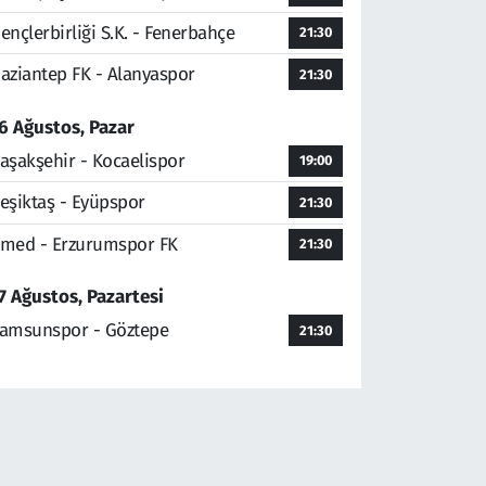
ençlerbirliği S.K. - Fenerbahçe
21:30
aziantep FK - Alanyaspor
21:30
6 Ağustos, Pazar
aşakşehir - Kocaelispor
19:00
eşiktaş - Eyüpspor
21:30
med - Erzurumspor FK
21:30
7 Ağustos, Pazartesi
amsunspor - Göztepe
21:30