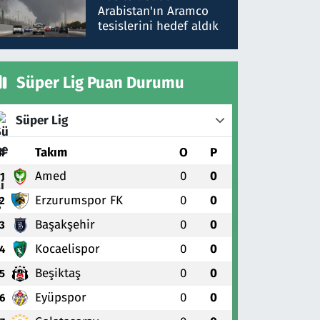
gönderdim
Arabistan'ın Aramco
tesislerini hedef aldık
Süper Lig Puan Durumu
Süper Lig
#
Takım
O
P
Amed
0
0
1
Erzurumspor FK
0
0
2
Başakşehir
0
0
3
Kocaelispor
0
0
4
Beşiktaş
0
0
5
Eyüpspor
0
0
6