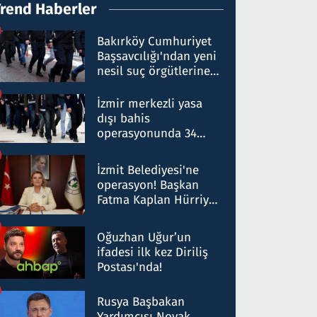
Trend Haberler
Bakırköy Cumhuriyet
Başsavcılığı'ndan yeni
nesil suç örgütlerine
operasyon: 50 şüpheli
hakkında gözaltı kararı
İzmir merkezli yasa
dışı bahis
operasyonunda 34
gözaltı: Yaklaşık 2
Milyar liralık para
İzmit Belediyesi'ne
trafiği tespit edildi
operasyon! Başkan
Fatma Kaplan Hürriyet
ve eşi gözaltına alındı
Oğuzhan Uğur’un
ifadesi ilk kez Diriliş
Postası'nda!
Rusya Başbakan
Yardımcısı Novak,