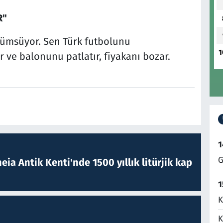
R"
çümsüyor. Sen Türk futbolunu
1
ve balonunu patlatır, fiyakanı bozar.
1
G
eia Antik Kenti'nde 1500 yıllık litürjik kap
1
K
K