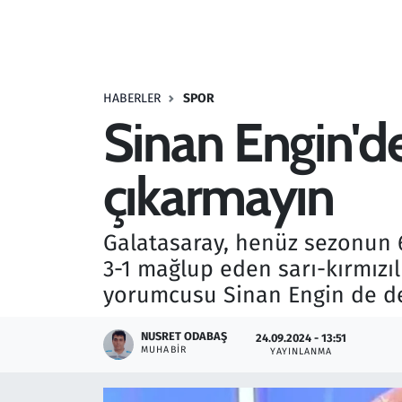
Resmi İlanlar
Rüya Tabirleri
HABERLER
SPOR
Sinan Engin'de
Sağlık
çıkarmayın
Savunma Sanayi
Seçim 2023
Galatasaray, henüz sezonun 6
3-1 mağlup eden sarı-kırmızıl
Spor
yorumcusu Sinan Engin de de
Teknoloji ve Bilim
NUSRET ODABAŞ
24.09.2024 - 13:51
MUHABIR
YAYINLANMA
Televizyon