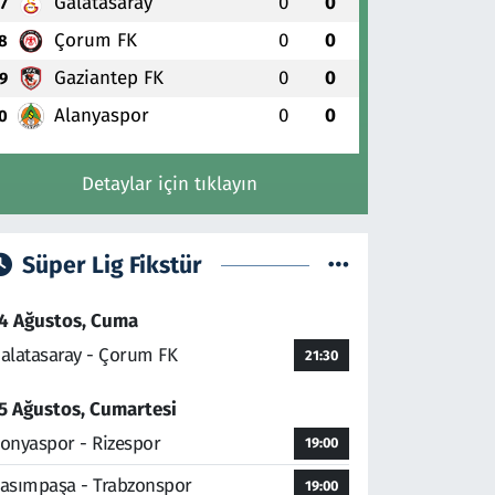
Galatasaray
0
0
7
Çorum FK
0
0
8
Gaziantep FK
0
0
9
Alanyaspor
0
0
0
Detaylar için tıklayın
Süper Lig Fikstür
4 Ağustos, Cuma
alatasaray - Çorum FK
21:30
5 Ağustos, Cumartesi
onyaspor - Rizespor
19:00
asımpaşa - Trabzonspor
19:00