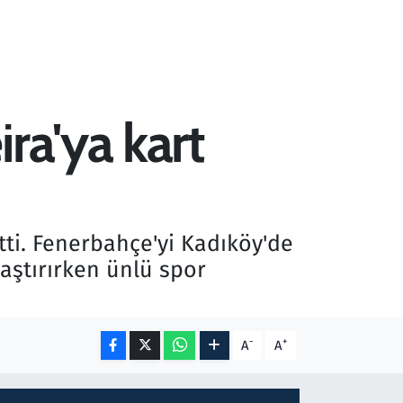
ra'ya kart
tti. Fenerbahçe'yi Kadıköy'de
laştırırken ünlü spor
-
+
A
A