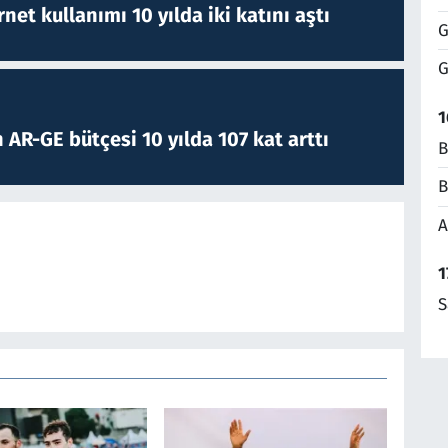
rnet kullanımı 10 yılda iki katını aştı
G
G
1
 AR-GE bütçesi 10 yılda 107 kat arttı
B
B
A
1
S