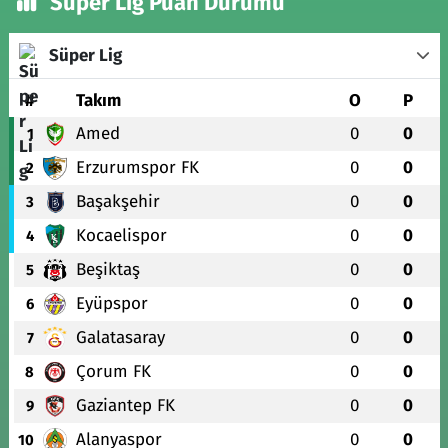
Süper Lig Puan Durumu
Süper Lig
#
Takım
O
P
Amed
0
0
1
Erzurumspor FK
0
0
2
Başakşehir
0
0
3
Kocaelispor
0
0
4
Beşiktaş
0
0
5
Eyüpspor
0
0
6
Galatasaray
0
0
7
Çorum FK
0
0
8
Gaziantep FK
0
0
9
Alanyaspor
0
0
10