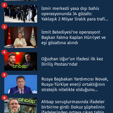
hakkında gözaltı kararı
2
İzmir merkezli yasa dışı bahis
operasyonunda 34 gözaltı:
Yaklaşık 2 Milyar liralık para trafiği
tespit edildi
3
İzmit Belediyesi'ne operasyon!
Başkan Fatma Kaplan Hürriyet ve
eşi gözaltına alındı
4
Oğuzhan Uğur’un ifadesi ilk kez
Diriliş Postası'nda!
5
Rusya Başbakan Yardımcısı Novak,
Rusya-Türkiye enerji ortaklığının
stratejik nitelikte olduğunu
belirtti
6
Ahbap soruşturmasında ifadeler
birbirine girdi: Dokuz şüphelinin
ifadelerinden ortaya çıkan tablo