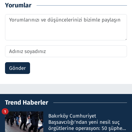
Yorumlar
Gönder
Trend Haberler
1
Bakırköy Cumhuriyet
Başsavcılığı'ndan yeni nesil suç
örgütlerine operasyon: 50 şüpheli