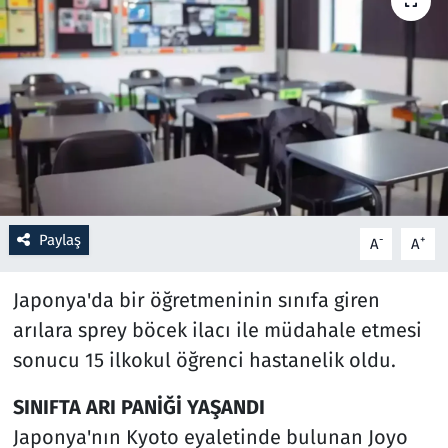
Resmi İlanlar
Rüya Tabirleri
Sağlık
Savunma Sanayi
Paylaş
-
+
A
A
Seçim 2023
Japonya'da bir öğretmeninin sınıfa giren
Spor
arılara sprey böcek ilacı ile müdahale etmesi
Teknoloji ve Bilim
sonucu 15 ilkokul öğrenci hastanelik oldu.
Televizyon
SINIFTA ARI PANİĞİ YAŞANDI
Japonya'nın Kyoto eyaletinde bulunan Joyo