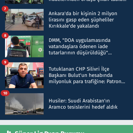
şok etti
7
Ankara'da bir kişinin 2 milyon
lirasını gasp eden şüpheliler
Kırıkkale'de yakalandı
8
DMM, "DOA uygulamasında
vatandaşlara ödenen iade
tutarlarının düşürüldüğü"
iddiasını yalanladı
9
Tutuklanan CHP Silivri İlçe
Başkanı Bulut'un hesabında
milyonluk para trafiğine: Patron
talimat verdi, ben gönderdim
10
Husiler: Suudi Arabistan'ın
Aramco tesislerini hedef aldık