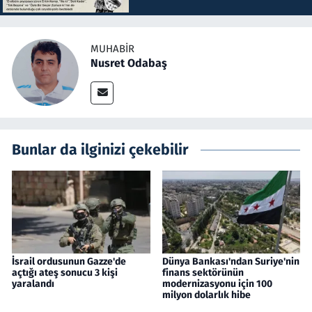
MUHABIR
Nusret Odabaş
Bunlar da ilginizi çekebilir
İsrail ordusunun Gazze'de
Dünya Bankası'ndan Suriye'nin
açtığı ateş sonucu 3 kişi
finans sektörünün
yaralandı
modernizasyonu için 100
milyon dolarlık hibe