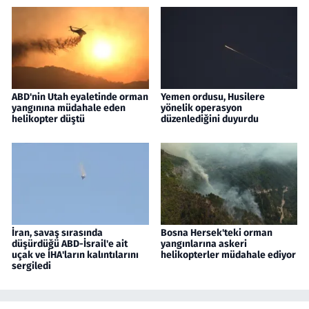
ABD'nin Utah eyaletinde orman
Yemen ordusu, Husilere
yangınına müdahale eden
yönelik operasyon
helikopter düştü
düzenlediğini duyurdu
İran, savaş sırasında
Bosna Hersek'teki orman
düşürdüğü ABD-İsrail'e ait
yangınlarına askeri
uçak ve İHA'ların kalıntılarını
helikopterler müdahale ediyor
sergiledi