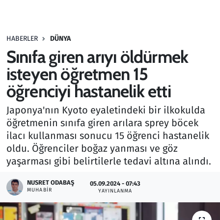
Gündem
HABERLER
DÜNYA
Haber
Sınıfa giren arıyı öldürmek
Kültür Sanat
isteyen öğretmen 15
öğrenciyi hastanelik etti
Kurumsal Haberler
Japonya'nın Kyoto eyaletindeki bir ilkokulda
Lezzet Durağı
öğretmenin sınıfa giren arılara sprey böcek
ilacı kullanması sonucu 15 öğrenci hastanelik
Memur ve Kamu
oldu. Öğrenciler boğaz yanması ve göz
yaşarması gibi belirtilerle tedavi altına alındı.
Otomobil
NUSRET ODABAŞ
05.09.2024 - 07:43
MUHABIR
Oyun
YAYINLANMA
Ramazan