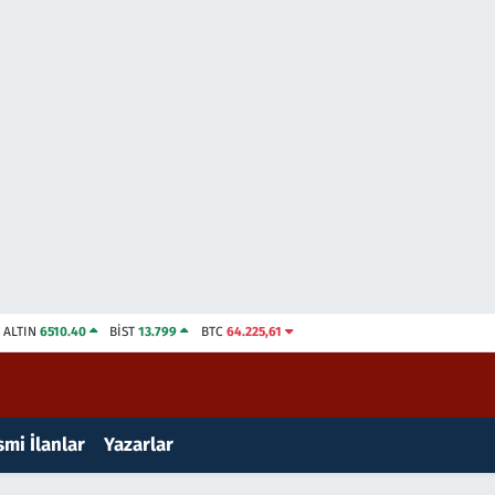
ALTIN
6510.40
BİST
13.799
BTC
64.225,61
mi İlanlar
Yazarlar