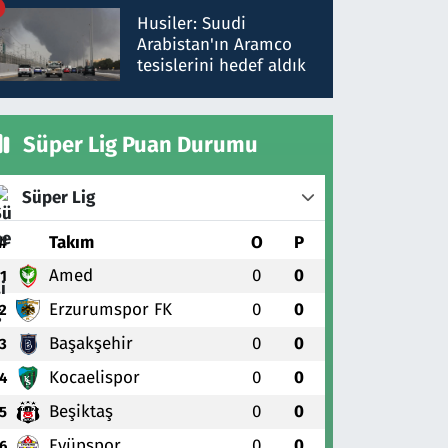
talimat verdi, ben
Husiler: Suudi
gönderdim
Arabistan'ın Aramco
tesislerini hedef aldık
Süper Lig Puan Durumu
Süper Lig
#
Takım
O
P
Amed
0
0
1
Erzurumspor FK
0
0
2
Başakşehir
0
0
3
Kocaelispor
0
0
4
Beşiktaş
0
0
5
Eyüpspor
0
0
6