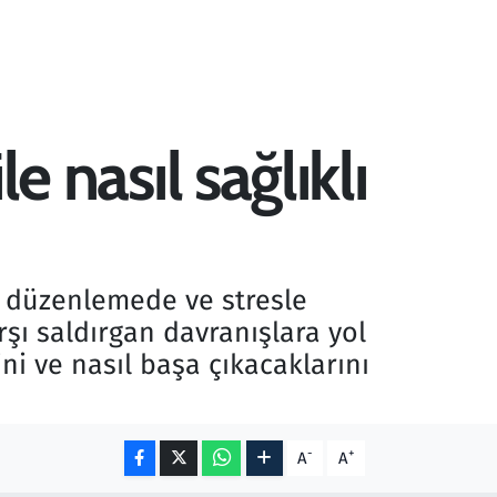
le nasıl sağlıklı
nı düzenlemede ve stresle
rşı saldırgan davranışlara yol
ini ve nasıl başa çıkacaklarını
-
+
A
A