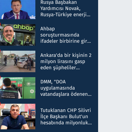
Rusya Başbakan
Yardımcısı Novak,
Rusya-Türkiye enerji
ortaklığının stratejik
nitelikte olduğunu
Ahbap
belirtti
soruşturmasında
ifadeler birbirine girdi:
Dokuz şüphelinin
ifadelerinden ortaya
Ankara'da bir kişinin 2
çıkan tablo şok etti
milyon lirasını gasp
eden şüpheliler
Kırıkkale'de yakalandı
DMM, "DOA
uygulamasında
vatandaşlara ödenen
iade tutarlarının
düşürüldüğü" iddiasını
Tutuklanan CHP Silivri
yalanladı
İlçe Başkanı Bulut'un
hesabında milyonluk
para trafiğine: Patron