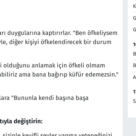
K
G
G
ları duygularına kaptırırlar. "Ben öfkeliysem
le, diğer kişiyi öfkelendirecek bir durum
1
B
eli olduğunu anlamak için öfkeli olmam
B
biliriz ama bana bağırıp küfür edemezsin."
A
1
lara "Bununla kendi başına başa
S
tıyla değiştirin:
, sizinle keyifli şeyler yapma yeteneğinizi