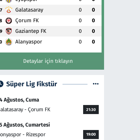
Galatasaray
0
0
7
Çorum FK
0
0
8
Gaziantep FK
0
0
9
Alanyaspor
0
0
0
Detaylar için tıklayın
Süper Lig Fikstür
4 Ağustos, Cuma
alatasaray - Çorum FK
21:30
5 Ağustos, Cumartesi
onyaspor - Rizespor
19:00