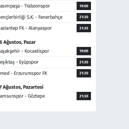
asımpaşa - Trabzonspor
19:00
ençlerbirliği S.K. - Fenerbahçe
21:30
aziantep FK - Alanyaspor
21:30
6 Ağustos, Pazar
aşakşehir - Kocaelispor
19:00
eşiktaş - Eyüpspor
21:30
med - Erzurumspor FK
21:30
7 Ağustos, Pazartesi
amsunspor - Göztepe
21:30