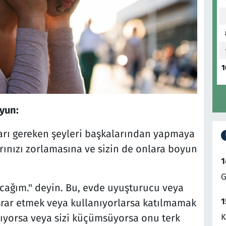
1
uyun:
aları gereken şeyleri başkalarından yapmaya
arınızı zorlamasına ve sizin de onlara boyun
1
G
acağım." deyin. Bu, evde uyuşturucu veya
1
rar etmek veya kullanıyorlarsa katılmamak
K
ırıyorsa veya sizi küçümsüyorsa onu terk