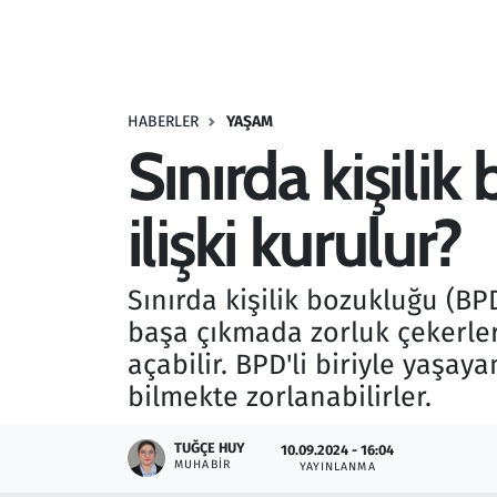
Resmi İlanlar
Rüya Tabirleri
HABERLER
YAŞAM
Sınırda kişilik 
Sağlık
ilişki kurulur?
Savunma Sanayi
Seçim 2023
Sınırda kişilik bozukluğu (BP
başa çıkmada zorluk çekerler.
Spor
açabilir. BPD'li biriyle yaşay
Teknoloji ve Bilim
bilmekte zorlanabilirler.
Televizyon
TUĞÇE HUY
10.09.2024 - 16:04
MUHABIR
YAYINLANMA