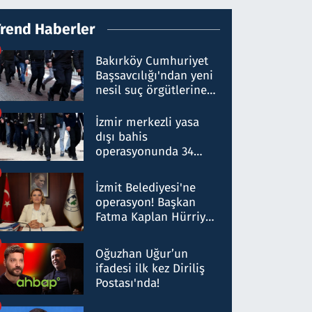
Trend Haberler
Bakırköy Cumhuriyet
Başsavcılığı'ndan yeni
nesil suç örgütlerine
operasyon: 50 şüpheli
hakkında gözaltı kararı
İzmir merkezli yasa
dışı bahis
operasyonunda 34
gözaltı: Yaklaşık 2
Milyar liralık para
İzmit Belediyesi'ne
trafiği tespit edildi
operasyon! Başkan
Fatma Kaplan Hürriyet
ve eşi gözaltına alındı
Oğuzhan Uğur’un
ifadesi ilk kez Diriliş
Postası'nda!