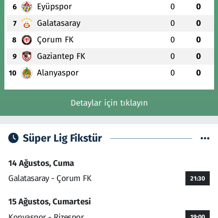
Eyüpspor
0
0
6
Galatasaray
0
0
7
Çorum FK
0
0
8
Gaziantep FK
0
0
9
Alanyaspor
0
0
10
Detaylar için tıklayın
Süper Lig Fikstür
14 Ağustos, Cuma
Galatasaray - Çorum FK
21:30
15 Ağustos, Cumartesi
Konyaspor - Rizespor
19:00