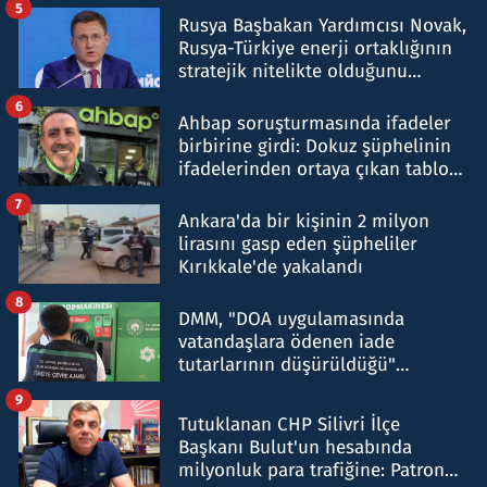
5
Rusya Başbakan Yardımcısı Novak,
Rusya-Türkiye enerji ortaklığının
stratejik nitelikte olduğunu
belirtti
6
Ahbap soruşturmasında ifadeler
birbirine girdi: Dokuz şüphelinin
ifadelerinden ortaya çıkan tablo
şok etti
7
Ankara'da bir kişinin 2 milyon
lirasını gasp eden şüpheliler
Kırıkkale'de yakalandı
8
DMM, "DOA uygulamasında
vatandaşlara ödenen iade
tutarlarının düşürüldüğü"
iddiasını yalanladı
9
Tutuklanan CHP Silivri İlçe
Başkanı Bulut'un hesabında
milyonluk para trafiğine: Patron