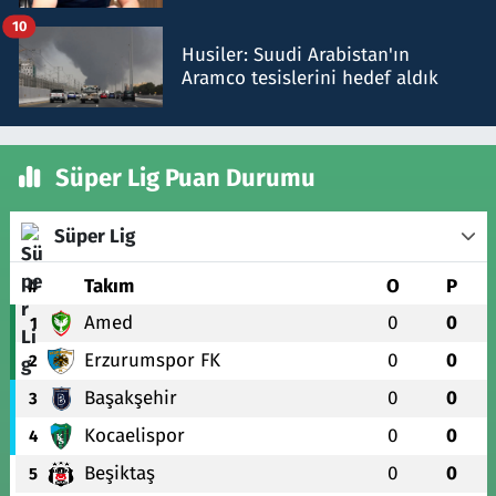
talimat verdi, ben gönderdim
10
Husiler: Suudi Arabistan'ın
Aramco tesislerini hedef aldık
Süper Lig Puan Durumu
Süper Lig
#
Takım
O
P
Amed
0
0
1
Erzurumspor FK
0
0
2
Başakşehir
0
0
3
Kocaelispor
0
0
4
Beşiktaş
0
0
5