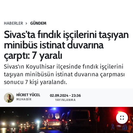
Gündem
HABERLER
GÜNDEM
Haber
Sivas'ta fındık işçilerini taşıyan
Kültür Sanat
minibüs istinat duvarına
çarptı: 7 yaralı
Kurumsal Haberler
Sivas'ın Koyulhisar ilçesinde fındık işçilerini
Lezzet Durağı
taşıyan minibüsün istinat duvarına çarpması
sonucu 7 kişi yaralandı.
Memur ve Kamu
HICRET YÜCEL
02.09.2024 - 23:36
MUHABIR
YAYINLANMA
Otomobil
Oyun
Ramazan