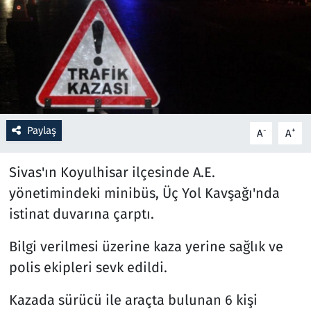
Resmi İlanlar
Rüya Tabirleri
Sağlık
Paylaş
-
+
A
A
Savunma Sanayi
Sivas'ın Koyulhisar ilçesinde A.E.
Seçim 2023
yönetimindeki minibüs, Üç Yol Kavşağı'nda
Spor
istinat duvarına çarptı.
Teknoloji ve Bilim
Bilgi verilmesi üzerine kaza yerine sağlık ve
polis ekipleri sevk edildi.
Televizyon
Kazada sürücü ile araçta bulunan 6 kişi