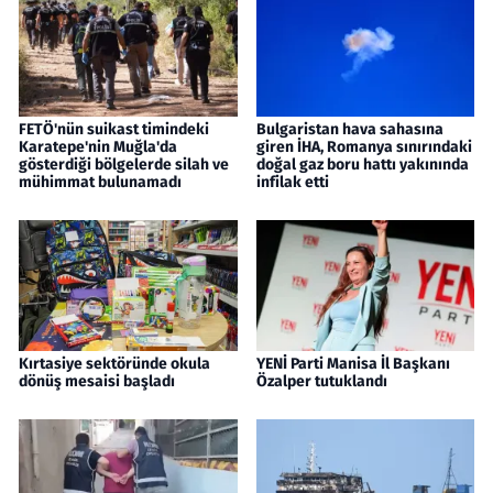
FETÖ'nün suikast timindeki
Bulgaristan hava sahasına
Karatepe'nin Muğla'da
giren İHA, Romanya sınırındaki
gösterdiği bölgelerde silah ve
doğal gaz boru hattı yakınında
mühimmat bulunamadı
infilak etti
Kırtasiye sektöründe okula
YENİ Parti Manisa İl Başkanı
dönüş mesaisi başladı
Özalper tutuklandı