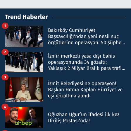
Trend Haberler
1
Bakırköy Cumhuriyet
Başsavcılığı'ndan yeni nesil suç
örgütlerine operasyon: 50 şüpheli
hakkında gözaltı kararı
2
İzmir merkezli yasa dışı bahis
operasyonunda 34 gözaltı:
Yaklaşık 2 Milyar liralık para trafiği
tespit edildi
3
İzmit Belediyesi'ne operasyon!
Başkan Fatma Kaplan Hürriyet ve
eşi gözaltına alındı
4
Oğuzhan Uğur’un ifadesi ilk kez
Diriliş Postası'nda!