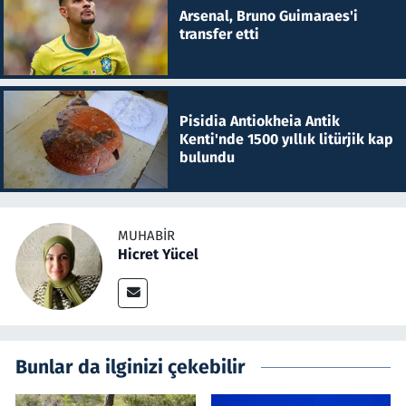
Arsenal, Bruno Guimaraes'i
transfer etti
Pisidia Antiokheia Antik
Kenti'nde 1500 yıllık litürjik kap
bulundu
MUHABIR
Hicret Yücel
Bunlar da ilginizi çekebilir