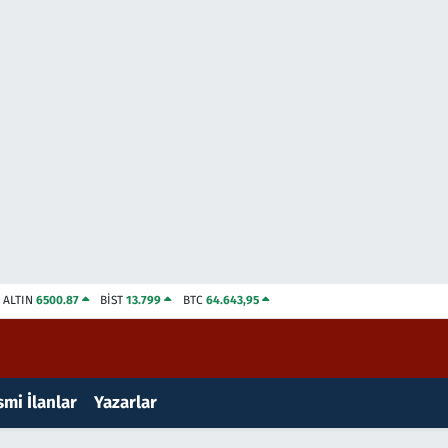
ALTIN
6500.87
BİST
13.799
BTC
64.643,95
mi İlanlar
Yazarlar