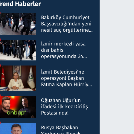
Trend Haberler
Bakırköy Cumhuriyet
Başsavcılığı'ndan yeni
nesil suç örgütlerine
operasyon: 50 şüpheli
hakkında gözaltı kararı
İzmir merkezli yasa
dışı bahis
operasyonunda 34
gözaltı: Yaklaşık 2
Milyar liralık para
İzmit Belediyesi'ne
trafiği tespit edildi
operasyon! Başkan
Fatma Kaplan Hürriyet
ve eşi gözaltına alındı
Oğuzhan Uğur’un
ifadesi ilk kez Diriliş
Postası'nda!
Rusya Başbakan
Yardımcısı Novak,