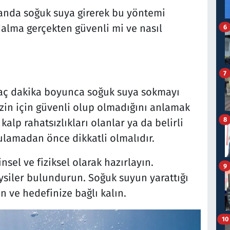
landa soğuk suya girerek bu yöntemi
dalma gerçekten güvenli mi ve nasıl
6
7
aç dakika boyunca soğuk suya sokmayı
sizin için güvenli olup olmadığını anlamak
8
kalp rahatsızlıkları olanlar ya da belirli
ulamadan önce dikkatli olmalıdır.
sel ve fiziksel olarak hazırlayın.
9
ysiler bulundurun. Soğuk suyun yarattığı
ın ve hedefinize bağlı kalın.
10