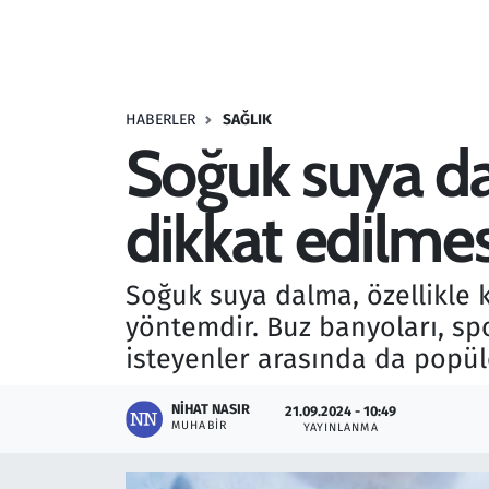
Resmi İlanlar
Rüya Tabirleri
HABERLER
SAĞLIK
Soğuk suya da
Sağlık
dikkat edilmes
Savunma Sanayi
Seçim 2023
Soğuk suya dalma, özellikle k
yöntemdir. Buz banyoları, spor
Spor
isteyenler arasında da popüle
Teknoloji ve Bilim
NIHAT NASIR
21.09.2024 - 10:49
MUHABIR
YAYINLANMA
Televizyon