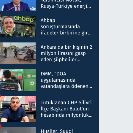
Rusya-Türkiye enerji
ortaklığının stratejik
nitelikte olduğunu
Ahbap
belirtti
soruşturmasında
ifadeler birbirine girdi:
Dokuz şüphelinin
ifadelerinden ortaya
Ankara'da bir kişinin 2
çıkan tablo şok etti
milyon lirasını gasp
eden şüpheliler
Kırıkkale'de yakalandı
DMM, "DOA
uygulamasında
vatandaşlara ödenen
iade tutarlarının
düşürüldüğü" iddiasını
Tutuklanan CHP Silivri
yalanladı
İlçe Başkanı Bulut'un
hesabında milyonluk
para trafiğine: Patron
talimat verdi, ben
Husiler: Suudi