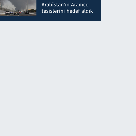
gönderdim
Arabistan'ın Aramco
tesislerini hedef aldık