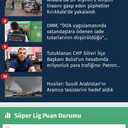
lirasını gasp eden şüpheliler
Kırıkkale'de yakalandı
8
DMM, "DOA uygulamasında
vatandaşlara ödenen iade
tutarlarının düşürüldüğü"
iddiasını yalanladı
9
Tutuklanan CHP Silivri İlçe
Başkanı Bulut'un hesabında
milyonluk para trafiğine: Patron
talimat verdi, ben gönderdim
10
Husiler: Suudi Arabistan'ın
Aramco tesislerini hedef aldık
Süper Lig Puan Durumu