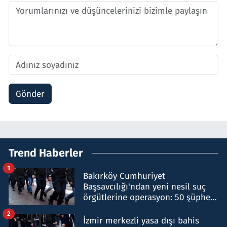
Gönder
Trend Haberler
1
Bakırköy Cumhuriyet
Başsavcılığı'ndan yeni nesil suç
örgütlerine operasyon: 50 şüpheli
hakkında gözaltı kararı
2
İzmir merkezli yasa dışı bahis