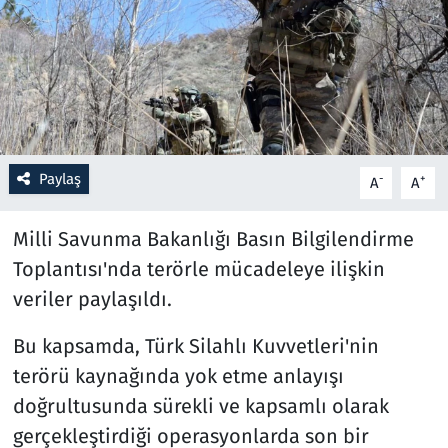
Resmi İlanlar
Rüya Tabirleri
Sağlık
Paylaş
-
+
A
A
Savunma Sanayi
Milli Savunma Bakanlığı Basın Bilgilendirme
Seçim 2023
Toplantısı'nda terörle mücadeleye ilişkin
veriler paylaşıldı.
Spor
Bu kapsamda, Türk Silahlı Kuvvetleri'nin
Teknoloji ve Bilim
terörü kaynağında yok etme anlayışı
Televizyon
doğrultusunda sürekli ve kapsamlı olarak
gerçekleştirdiği operasyonlarda son bir