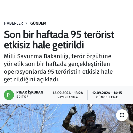
Gündem
HABERLER
GÜNDEM
Haber
Son bir haftada 95 terörist
Kültür Sanat
etkisiz hale getirildi
Milli Savunma Bakanlığı, terör örgütüne
Kurumsal Haberler
yönelik son bir haftada gerçekleştirilen
operasyonlarda 95 teröristin etkisiz hale
Lezzet Durağı
getirildiğini açıkladı.
Memur ve Kamu
PINAR İŞKURAN
12.09.2024 - 13:24
12.09.2024 - 14:15
EDITÖR
YAYINLANMA
GÜNCELLEME
Otomobil
Oyun
Ramazan