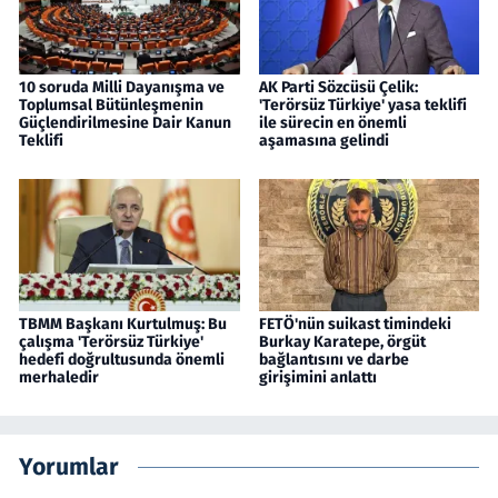
10 soruda Milli Dayanışma ve
AK Parti Sözcüsü Çelik:
Toplumsal Bütünleşmenin
'Terörsüz Türkiye' yasa teklifi
Güçlendirilmesine Dair Kanun
ile sürecin en önemli
Teklifi
aşamasına gelindi
TBMM Başkanı Kurtulmuş: Bu
FETÖ'nün suikast timindeki
çalışma 'Terörsüz Türkiye'
Burkay Karatepe, örgüt
hedefi doğrultusunda önemli
bağlantısını ve darbe
merhaledir
girişimini anlattı
Yorumlar