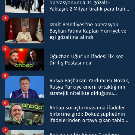
operasyonunda 34 gözaltı:
Yaklaşık 2 Milyar liralık para trafiği
tespit edildi
3
İzmit Belediyesi'ne operasyon!
Başkan Fatma Kaplan Hürriyet ve
eşi gözaltına alındı
4
Oğuzhan Uğur’un ifadesi ilk kez
Diriliş Postası'nda!
5
Rusya Başbakan Yardımcısı Novak,
Rusya-Türkiye enerji ortaklığının
stratejik nitelikte olduğunu
belirtti
6
Ahbap soruşturmasında ifadeler
birbirine girdi: Dokuz şüphelinin
ifadelerinden ortaya çıkan tablo
şok etti
7
Ankara'da bir kişinin 2 milyon