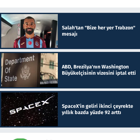
Salah'tan "Bize her yer Trabzon"
mesajı
ABD, Brezilya'nın Washington
Büyükelçisinin vizesini iptal etti
SpaceX'in geliri ikinci çeyrekte
yıllık bazda yüzde 92 arttı