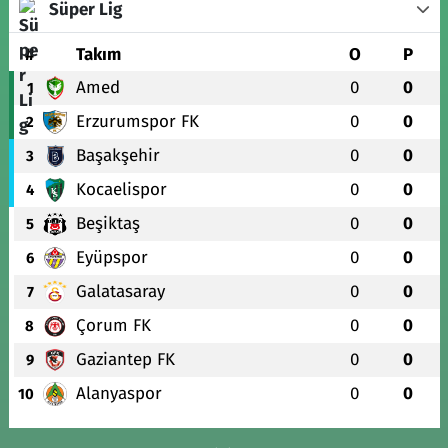
Süper Lig
#
Takım
O
P
Amed
0
0
1
Erzurumspor FK
0
0
2
Başakşehir
0
0
3
Kocaelispor
0
0
4
Beşiktaş
0
0
5
Eyüpspor
0
0
6
Galatasaray
0
0
7
Çorum FK
0
0
8
Gaziantep FK
0
0
9
Alanyaspor
0
0
10