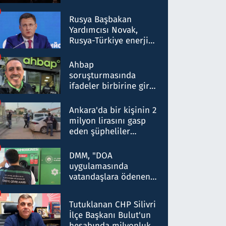
Rusya Başbakan
Yardımcısı Novak,
Rusya-Türkiye enerji
ortaklığının stratejik
nitelikte olduğunu
Ahbap
belirtti
soruşturmasında
ifadeler birbirine girdi:
Dokuz şüphelinin
ifadelerinden ortaya
Ankara'da bir kişinin 2
çıkan tablo şok etti
milyon lirasını gasp
eden şüpheliler
Kırıkkale'de yakalandı
DMM, "DOA
uygulamasında
vatandaşlara ödenen
iade tutarlarının
düşürüldüğü" iddiasını
Tutuklanan CHP Silivri
yalanladı
İlçe Başkanı Bulut'un
hesabında milyonluk