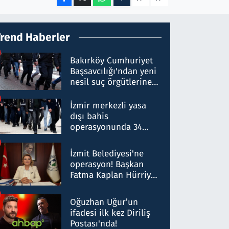
Trend Haberler
Bakırköy Cumhuriyet
Başsavcılığı'ndan yeni
nesil suç örgütlerine
operasyon: 50 şüpheli
hakkında gözaltı kararı
İzmir merkezli yasa
dışı bahis
operasyonunda 34
gözaltı: Yaklaşık 2
Milyar liralık para
İzmit Belediyesi'ne
trafiği tespit edildi
operasyon! Başkan
Fatma Kaplan Hürriyet
ve eşi gözaltına alındı
Oğuzhan Uğur’un
ifadesi ilk kez Diriliş
Postası'nda!