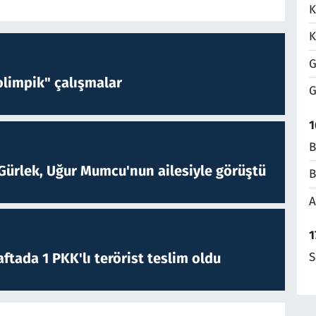
K
K
G
limpik" çalışmalar
G
1
B
Gürlek, Uğur Mumcu'nun ailesiyle görüştü
B
A
1
ftada 1 PKK'lı terörist teslim oldu
S