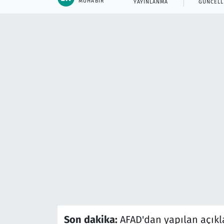
MUHABIR
YAYINLANMA
GÜNCEL
Son dakika:
AFAD'dan yapılan açık