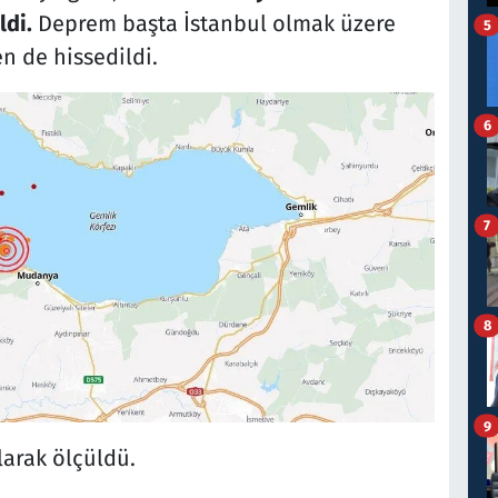
di.
Deprem başta İstanbul olmak üzere
5
n de hissedildi.
6
7
8
9
larak ölçüldü.