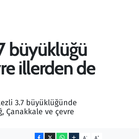
.7 büyüklüğü
re illerden de
ezli 3.7 büyüklüğünde
, Çanakkale ve çevre
-
+
A
A