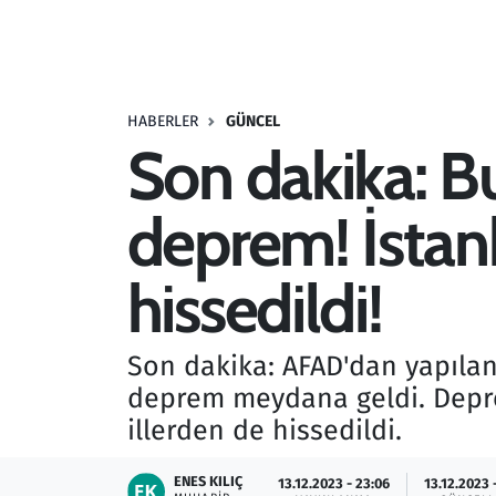
Resmi İlanlar
Rüya Tabirleri
HABERLER
GÜNCEL
Son dakika: B
Sağlık
deprem! İstanb
Savunma Sanayi
Seçim 2023
hissedildi!
Spor
Son dakika: AFAD'dan yapıla
Teknoloji ve Bilim
deprem meydana geldi. Depre
illerden de hissedildi.
Televizyon
ENES KILIÇ
13.12.2023 - 23:06
13.12.2023 