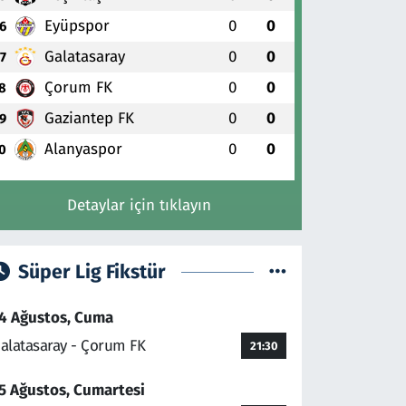
Eyüpspor
0
0
6
Galatasaray
0
0
7
Çorum FK
0
0
8
Gaziantep FK
0
0
9
Alanyaspor
0
0
0
Detaylar için tıklayın
Süper Lig Fikstür
4 Ağustos, Cuma
alatasaray - Çorum FK
21:30
5 Ağustos, Cumartesi