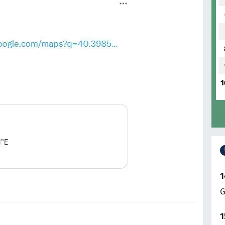
1
1
G
1