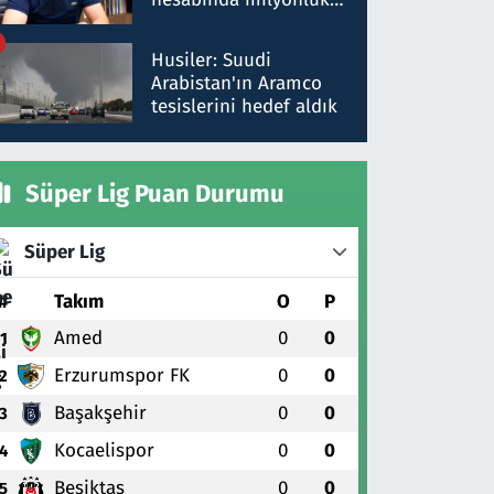
para trafiğine: Patron
talimat verdi, ben
Husiler: Suudi
gönderdim
Arabistan'ın Aramco
tesislerini hedef aldık
Süper Lig Puan Durumu
Süper Lig
#
Takım
O
P
Amed
0
0
1
Erzurumspor FK
0
0
2
Başakşehir
0
0
3
Kocaelispor
0
0
4
Beşiktaş
0
0
5