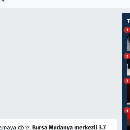
LEME
1
2
3
4
lamaya göre,
Bursa Mudanya merkezli 3.7