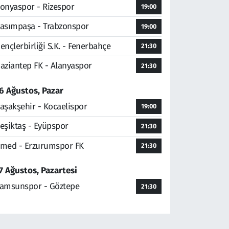
onyaspor - Rizespor
19:00
asımpaşa - Trabzonspor
19:00
ençlerbirliği S.K. - Fenerbahçe
21:30
aziantep FK - Alanyaspor
21:30
6 Ağustos, Pazar
aşakşehir - Kocaelispor
19:00
eşiktaş - Eyüpspor
21:30
med - Erzurumspor FK
21:30
7 Ağustos, Pazartesi
amsunspor - Göztepe
21:30