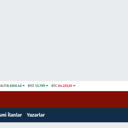
ALTIN
6510.40
BİST
13.799
BTC
64.225,61
mi İlanlar
Yazarlar