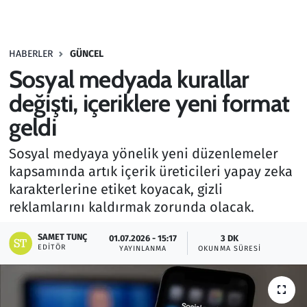
Gündem
HABERLER
GÜNCEL
Haber
Sosyal medyada kurallar
Kültür Sanat
değişti, içeriklere yeni format
geldi
Kurumsal Haberler
Sosyal medyaya yönelik yeni düzenlemeler
Lezzet Durağı
kapsamında artık içerik üreticileri yapay zeka
karakterlerine etiket koyacak, gizli
Memur ve Kamu
reklamlarını kaldırmak zorunda olacak.
Otomobil
SAMET TUNÇ
01.07.2026 - 15:17
3 DK
EDITÖR
YAYINLANMA
OKUNMA SÜRESI
Oyun
Ramazan