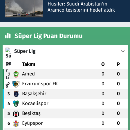
Husiler: Suudi Arabistan'ın
Aramco tesislerini hedef aldık
Süper Lig Puan Durumu
Süper Lig
#
Takım
O
P
Amed
0
0
1
Erzurumspor FK
0
0
2
Başakşehir
0
0
3
Kocaelispor
0
0
4
Beşiktaş
0
0
5
Eyüpspor
0
0
6