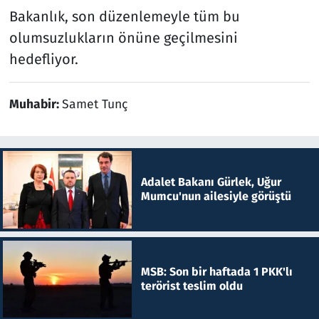
Bakanlık, son düzenlemeyle tüm bu
olumsuzlukların önüne geçilmesini
hedefliyor.
Muhabir:
Samet Tunç
Adalet Bakanı Gürlek, Uğur
Mumcu'nun ailesiyle görüştü
MSB: Son bir haftada 1 PKK'lı
terörist teslim oldu