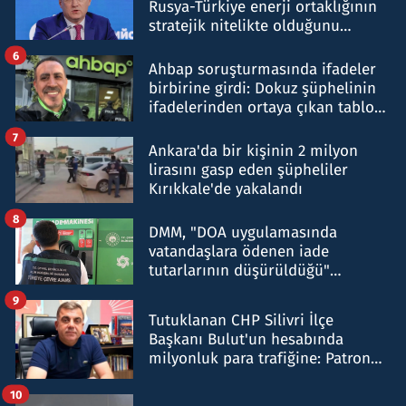
Rusya-Türkiye enerji ortaklığının
stratejik nitelikte olduğunu
belirtti
6
Ahbap soruşturmasında ifadeler
birbirine girdi: Dokuz şüphelinin
ifadelerinden ortaya çıkan tablo
şok etti
7
Ankara'da bir kişinin 2 milyon
lirasını gasp eden şüpheliler
Kırıkkale'de yakalandı
8
DMM, "DOA uygulamasında
vatandaşlara ödenen iade
tutarlarının düşürüldüğü"
iddiasını yalanladı
9
Tutuklanan CHP Silivri İlçe
Başkanı Bulut'un hesabında
milyonluk para trafiğine: Patron
talimat verdi, ben gönderdim
10