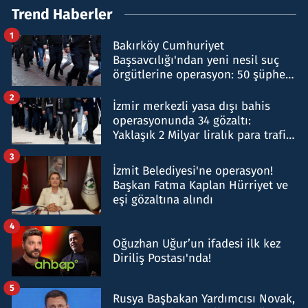
Trend Haberler
1
Bakırköy Cumhuriyet
Başsavcılığı'ndan yeni nesil suç
örgütlerine operasyon: 50 şüpheli
hakkında gözaltı kararı
2
İzmir merkezli yasa dışı bahis
operasyonunda 34 gözaltı:
Yaklaşık 2 Milyar liralık para trafiği
tespit edildi
3
İzmit Belediyesi'ne operasyon!
Başkan Fatma Kaplan Hürriyet ve
eşi gözaltına alındı
4
Oğuzhan Uğur’un ifadesi ilk kez
Diriliş Postası'nda!
5
Rusya Başbakan Yardımcısı Novak,