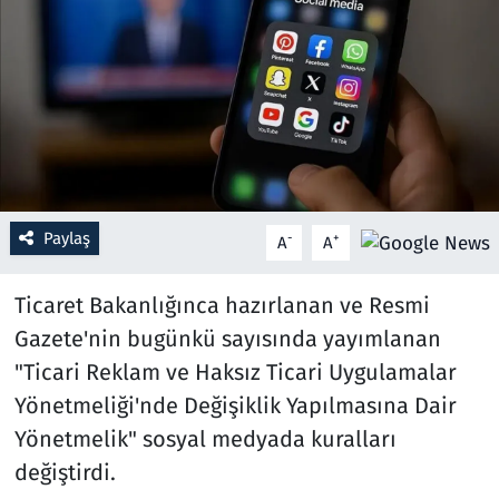
Resmi İlanlar
Rüya Tabirleri
Sağlık
Savunma Sanayi
Paylaş
-
+
A
A
Seçim 2023
Ticaret Bakanlığınca hazırlanan ve Resmi
Spor
Gazete'nin bugünkü sayısında yayımlanan
"Ticari Reklam ve Haksız Ticari Uygulamalar
Teknoloji ve Bilim
Yönetmeliği'nde Değişiklik Yapılmasına Dair
Yönetmelik" sosyal medyada kuralları
Televizyon
değiştirdi.