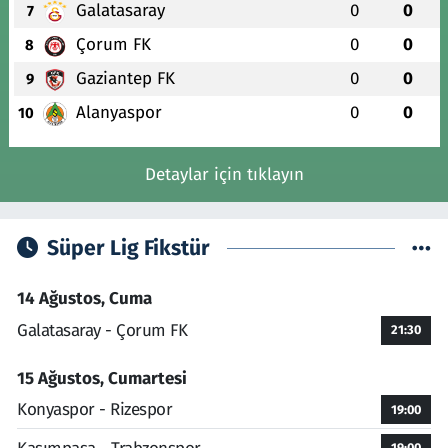
Galatasaray
0
0
7
Çorum FK
0
0
8
Gaziantep FK
0
0
9
Alanyaspor
0
0
10
Detaylar için tıklayın
Süper Lig Fikstür
14 Ağustos, Cuma
Galatasaray - Çorum FK
21:30
15 Ağustos, Cumartesi
Konyaspor - Rizespor
19:00
19:00