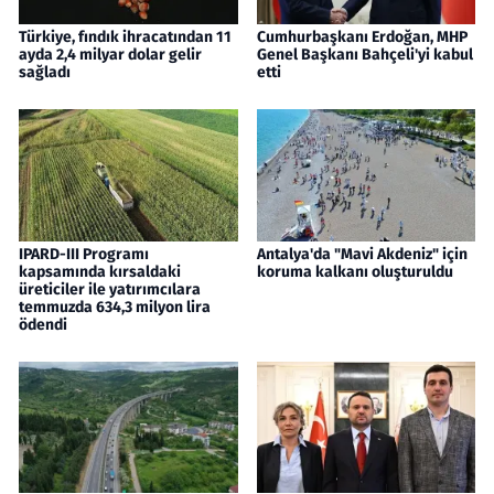
Türkiye, fındık ihracatından 11
Cumhurbaşkanı Erdoğan, MHP
ayda 2,4 milyar dolar gelir
Genel Başkanı Bahçeli'yi kabul
sağladı
etti
IPARD-III Programı
Antalya'da "Mavi Akdeniz" için
kapsamında kırsaldaki
koruma kalkanı oluşturuldu
üreticiler ile yatırımcılara
temmuzda 634,3 milyon lira
ödendi