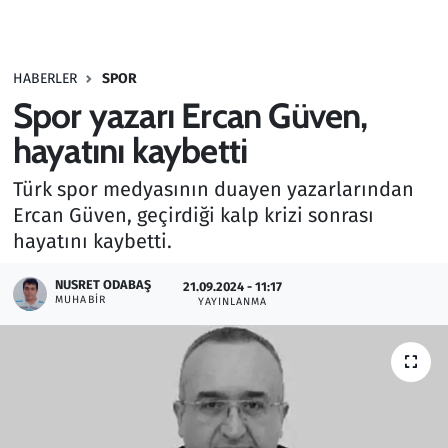
Gündem
HABERLER
SPOR
Haber
Spor yazarı Ercan Güven,
Kültür Sanat
hayatını kaybetti
Türk spor medyasının duayen yazarlarından
Kurumsal Haberler
Ercan Güven, geçirdiği kalp krizi sonrası
hayatını kaybetti.
Lezzet Durağı
NUSRET ODABAŞ
21.09.2024 - 11:17
Memur ve Kamu
MUHABIR
YAYINLANMA
Otomobil
Oyun
Ramazan