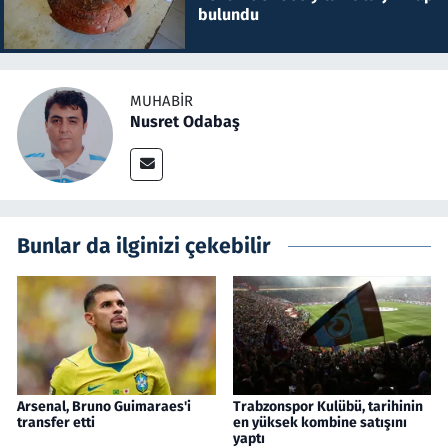
bulundu
MUHABIR
Nusret Odabaş
Bunlar da ilginizi çekebilir
Arsenal, Bruno Guimaraes'i
Trabzonspor Kulübü, tarihinin
transfer etti
en yüksek kombine satışını
yaptı