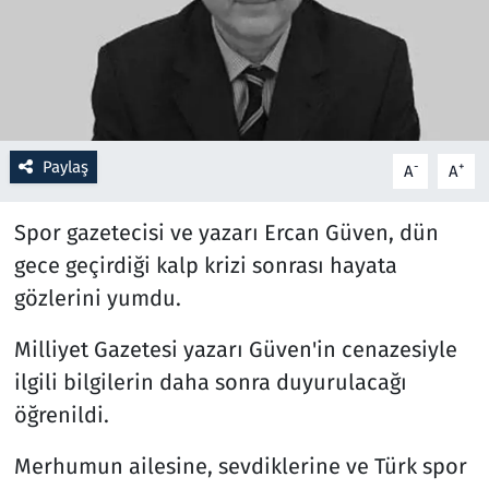
Resmi İlanlar
Rüya Tabirleri
Sağlık
Paylaş
-
+
A
A
Savunma Sanayi
Spor gazetecisi ve yazarı Ercan Güven, dün
gece geçirdiği kalp krizi sonrası hayata
Seçim 2023
gözlerini yumdu.
Spor
Milliyet Gazetesi yazarı Güven'in cenazesiyle
ilgili bilgilerin daha sonra duyurulacağı
Teknoloji ve Bilim
öğrenildi.
Televizyon
Merhumun ailesine, sevdiklerine ve Türk spor