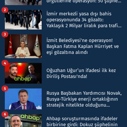
örgütlerine operasyon: 50 şüpheli
hakkında gözaltı kararı
2
İzmir merkezli yasa dışı bahis
operasyonunda 34 gözaltı:
Yaklaşık 2 Milyar liralık para trafiği
tespit edildi
3
İzmit Belediyesi'ne operasyon!
Başkan Fatma Kaplan Hürriyet ve
eşi gözaltına alındı
4
Oğuzhan Uğur’un ifadesi ilk kez
Diriliş Postası'nda!
5
Rusya Başbakan Yardımcısı Novak,
Rusya-Türkiye enerji ortaklığının
stratejik nitelikte olduğunu
belirtti
6
Ahbap soruşturmasında ifadeler
birbirine girdi: Dokuz şüphelinin