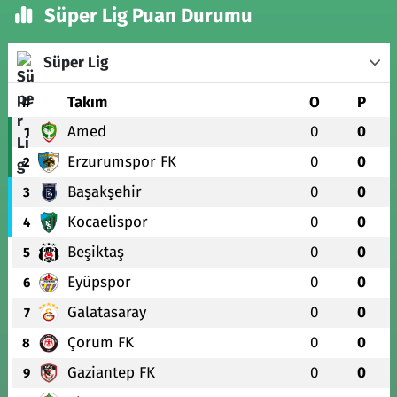
Süper Lig Puan Durumu
Süper Lig
#
Takım
O
P
Amed
0
0
1
Erzurumspor FK
0
0
2
Başakşehir
0
0
3
Kocaelispor
0
0
4
Beşiktaş
0
0
5
Eyüpspor
0
0
6
Galatasaray
0
0
7
Çorum FK
0
0
8
Gaziantep FK
0
0
9