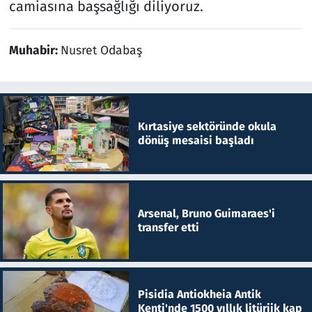
camiasına başsağlığı diliyoruz.
Muhabir:
Nusret Odabaş
Kırtasiye sektöründe okula
dönüş mesaisi başladı
Arsenal, Bruno Guimaraes'i
transfer etti
Pisidia Antiokheia Antik
Kenti'nde 1500 yıllık litürjik kap