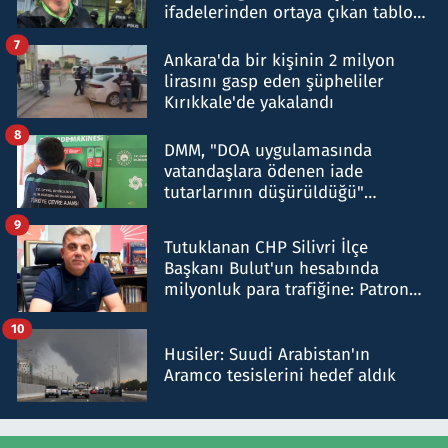
ifadelerinden ortaya çıkan tablo
şok etti
7
Ankara'da bir kişinin 2 milyon
lirasını gasp eden şüpheliler
Kırıkkale'de yakalandı
8
DMM, "DOA uygulamasında
vatandaşlara ödenen iade
tutarlarının düşürüldüğü"
iddiasını yalanladı
9
Tutuklanan CHP Silivri İlçe
Başkanı Bulut'un hesabında
milyonluk para trafiğine: Patron
talimat verdi, ben gönderdim
10
Husiler: Suudi Arabistan'ın
Aramco tesislerini hedef aldık